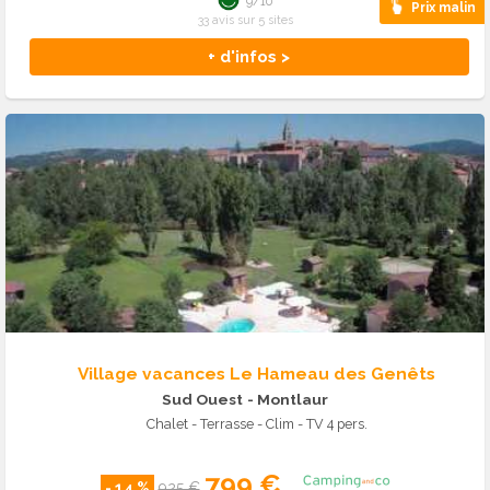
9/10
Prix malin
33 avis sur 5 sites
+ d'infos >
Village vacances Le Hameau des Genêts
Sud Ouest
- Montlaur
Chalet - Terrasse - Clim - TV 4 pers.
799 €
- 14 %
925 €