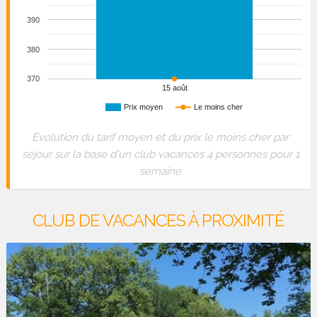
390
380
370
15 août
Prix moyen
Le moins cher
Evolution du tarif moyen et du prix le moins cher par
séjour sur la base d'un club vacances 4 personnes pour 1
semaine
CLUB DE VACANCES À PROXIMITÉ