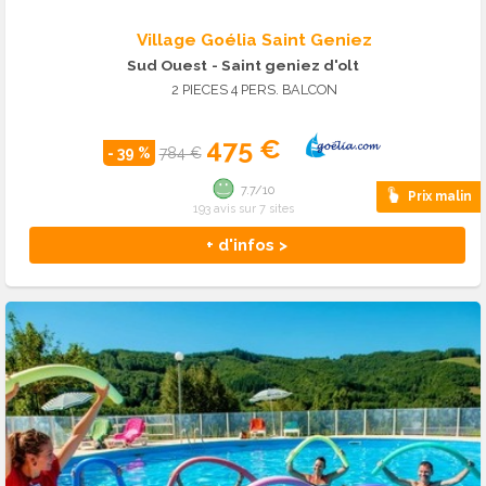
Village Goélia Saint Geniez
Sud Ouest
- Saint geniez d'olt
2 PIECES 4 PERS. BALCON
475 €
- 39 %
784 €
7.7/10
Prix malin
193 avis sur 7 sites
+ d'infos >