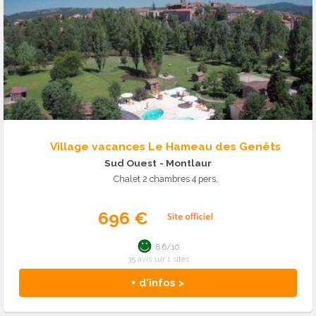
Village vacances Le Hameau des Genêts
Sud Ouest
- Montlaur
Chalet 2 chambres 4 pers.
696 €
8.6/10
35 avis sur 1 sites
+ d'infos >