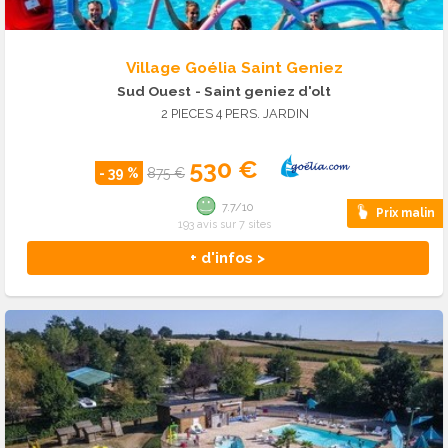
Village Goélia Saint Geniez
Sud Ouest
- Saint geniez d'olt
2 PIECES 4 PERS. JARDIN
530 €
- 39 %
875 €
7.7/10
Prix malin
193 avis sur 7 sites
+ d'infos >