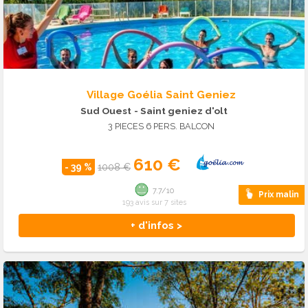
Village Goélia Saint Geniez
Sud Ouest
- Saint geniez d'olt
3 PIECES 6 PERS. BALCON
610 €
- 39 %
1008 €
7.7/10
Prix malin
193 avis sur 7 sites
+ d'infos >