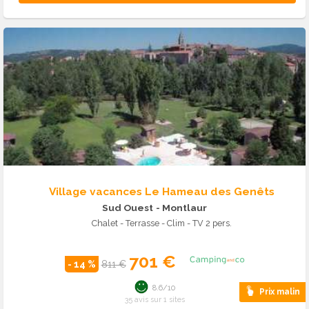
Village vacances Le Hameau des Genêts
Sud Ouest
- Montlaur
Chalet - Terrasse - Clim - TV 2 pers.
701 €
- 14 %
811 €
8.6/10
Prix malin
35 avis sur 1 sites