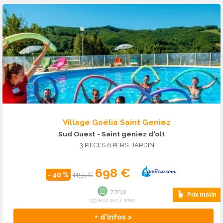
Village Goélia Saint Geniez
Sud Ouest
- Saint geniez d'olt
3 PIECES 6 PERS. JARDIN
698 €
- 40 %
1155 €
7.7/10
Prix malin
193 avis sur 7 sites
+ d'infos >