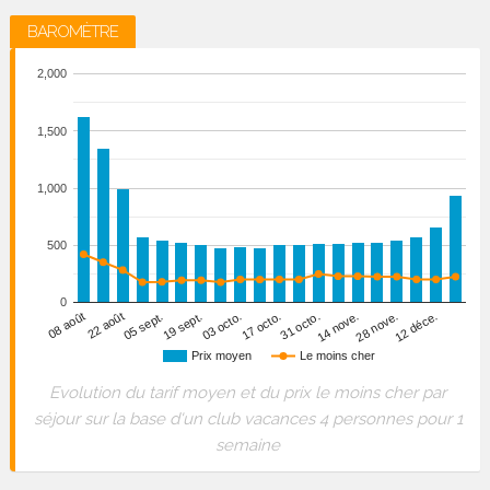
BAROMÈTRE
2,000
1,500
1,000
500
0
22 août
31 octo.
05 sept.
14 nove.
19 sept.
28 nove.
03 octo.
12 déce.
08 août
17 octo.
Prix moyen
Le moins cher
Evolution du tarif moyen et du prix le moins cher par
séjour sur la base d'un club vacances 4 personnes pour 1
semaine