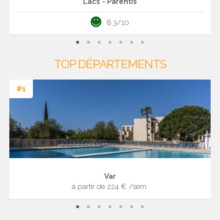
Lacs - Parentis
8.3/10
TOP DÉPARTEMENTS
#1
Var
à partir de 224 € /sem.