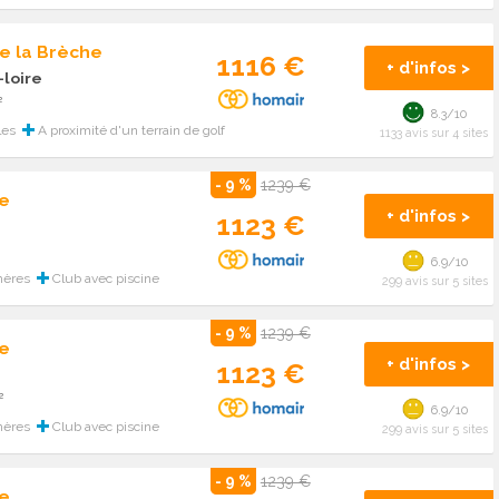
e la Brèche
1116 €
+ d'infos >
-loire
²
8.3/10
les
A proximité d'un terrain de golf
1133 avis sur 4 sites
- 9 %
1239 €
e
+ d'infos >
1123 €
6.9/10
hères
Club avec piscine
299 avis sur 5 sites
- 9 %
1239 €
e
+ d'infos >
1123 €
²
6.9/10
hères
Club avec piscine
299 avis sur 5 sites
- 9 %
1239 €
e