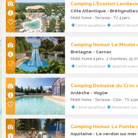
Camping L'Evasion Landevie
Côte Atlantique
- Brétignolles
Mobil home - Terrasse - TV 4 pers.
Centre aquatique
Location de cyc
Camping Homair Le Moulin
Bretagne
- Carnac
Mobil-home 4 pers., 2 chambres, 25 m²
Centre aquatique
Vacances avec 
Camping Domaine du Cros 
Ardèche
- Vogüe
Mobil home - Terrasse - Clim - TV 4 pe
Centre aquatique
Restaurant sur 
Camping Homair La Pointe
Aquitaine
- Le verdon sur mer