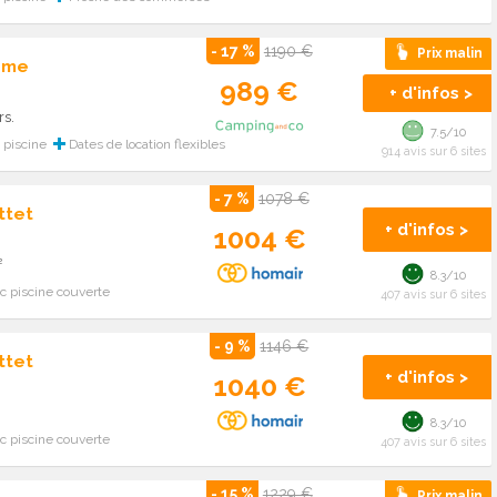
- 17 %
1190 €
Prix malin
ume
989 €
+ d'infos >
rs.
7.5/10
piscine
Dates de location flexibles
914 avis sur 6 sites
- 7 %
1078 €
ttet
+ d'infos >
1004 €
²
8.3/10
 piscine couverte
407 avis sur 6 sites
- 9 %
1146 €
ttet
+ d'infos >
1040 €
8.3/10
 piscine couverte
407 avis sur 6 sites
- 15 %
1229 €
Prix malin