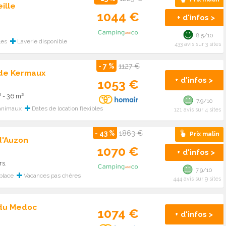
ille
1044 €
+ d'infos >
8.5/10
les
Laverie disponible
433 avis sur 3 sites
- 7 %
1127 €
 de Kermaux
+ d'infos >
1053 €
 - 36 m²
7.9/10
animaux
Dates de location flexibles
121 avis sur 4 sites
- 43 %
1863 €
Prix malin
d'Auzon
1070 €
+ d'infos >
rs.
7.9/10
place
Vacances pas chères
444 avis sur 9 sites
 du Medoc
1074 €
+ d'infos >