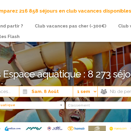
parez 216 858 séjours en club vacances disponible
nd partir ?
Club vacances pas cher (-300€)
Club 
tes Flash
Espace aquatique : 8 273 séjo
quatique
Classement