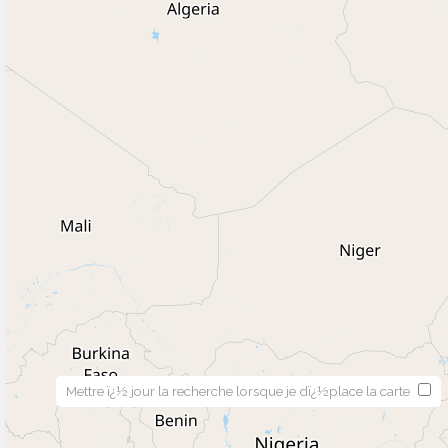
Mettre ï¿½ jour la recherche lorsque je dï¿½place la carte