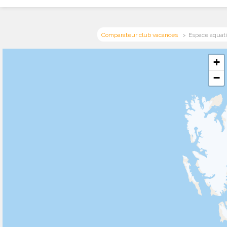
Comparateur club vacances
Espace aquat
+
−