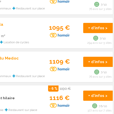
²
7/10
animaux
Restaurant sur place
76 avis sur 3 sites
da
1095 €
+ d'infos >
7 m²
7/10
Location de cycles
294 avis sur 5 sites
 du Medoc
1109 €
+ d'infos >
7/10
animaux
Restaurant sur place
76 avis sur 3 sites
- 6 %
1190 €
+ d'infos >
1116 €
t hilaire
7.6/10
ble
Restaurant sur place
377 avis sur 7 sites