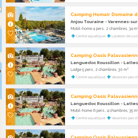
Camping Homair Domaine d
Anjou Touraine
- Varennes-sur
Mobil-home 4 pers., 2 chambres, 34 m
Centre aquatique
Location de cyc
Camping Oasis Palavasienn
Languedoc Roussillon
- Lattes
Lodge 5 pers., 2 chambres, 30 m²
Centre aquatique
Vacances pas c
Camping Oasis Palavasienn
Languedoc Roussillon
- Lattes
Mobil-home 6 pers., 4 chambres, 35 m
Centre aquatique
Vacances pas c
Camping Oasis Palavasienn