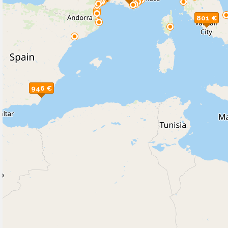
801 €
946 €