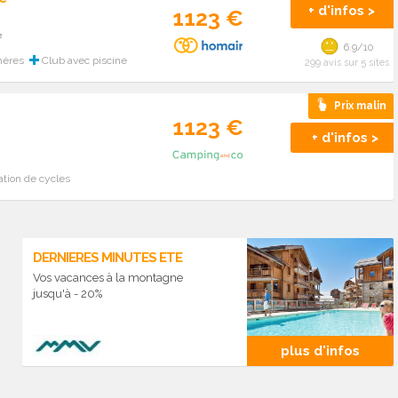
+ d'infos >
1123 €
²
6.9/10
hères
Club avec piscine
299 avis sur 5 sites
Prix malin
1123 €
+ d'infos >
tion de cycles
DERNIERES MINUTES ETE
Vos vacances à la montagne
jusqu'à - 20%
plus d'infos