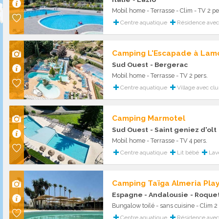
Mobil home - Terrasse - Clim - TV 2 pe
Centre aquatique
Résidence avec 
Camping L'Escapade à Lam
Sud Ouest
- Bergerac
Mobil home - Terrasse - TV 2 pers.
Centre aquatique
Village avec clu
Camping Marmotel
Sud Ouest
- Saint geniez d'olt
Mobil home - Terrasse - TV 4 pers.
Centre aquatique
Lit bébé
Lave
Camping Taïga Almeria Pla
Espagne - Andalousie
- Roque
Bungalow toilé - sans cuisine - Clim 2 
Centre aquatique
Résidence avec 