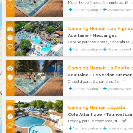
Mobil-home 3 pers., 2 chambres, 18 m
Centre aquatique
Vacances avec 
Camping Homair Lou Pigna
Aquitaine
- Messanges
Cabane perchée 2 pers., 1 chambres, 
Centre aquatique
Bassin couvert
Camping Homair La Pointe
Aquitaine
- Le verdon sur mer
Chalet 4 pers., 2 chambres, 24 m²
Centre aquatique
Vacances avec 
Camping Homair Loyada
Côte Atlantique
- Talmont sain
Lodge 5 pers., 2 chambres, null m²
Centre aquatique
Laverie disponi