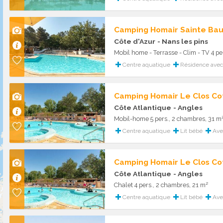
Camping Homair Sainte Ba
Côte d'Azur
- Nans les pins
Mobil home - Terrasse - Clim - TV 4 pe
Centre aquatique
Résidence avec 
Camping Homair Le Clos Co
Côte Atlantique
- Angles
Mobil-home 5 pers., 2 chambres, 31 m
Centre aquatique
Lit bébé
Avec
Camping Homair Le Clos Co
Côte Atlantique
- Angles
Chalet 4 pers., 2 chambres, 21 m²
Centre aquatique
Lit bébé
Avec