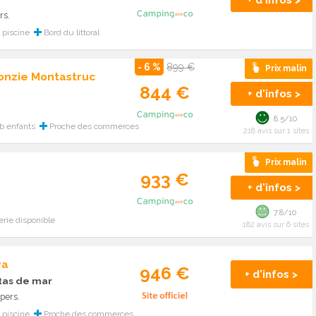
+ d'infos >
rs.
piscine
Bord du littoral
- 6 %
899 €
Prix malin
onzie Montastruc
844 €
+ d'infos >
8.5/10
b enfants
Proche des commerces
218 avis sur 1 sites
Prix malin
933 €
+ d'infos >
7.8/10
rie disponible
182 avis sur 6 sites
ya
946 €
+ d'infos >
tas de mar
pers.
piscine
Proche des commerces