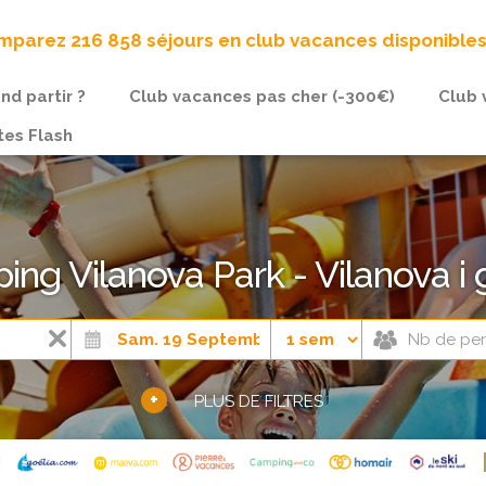
parez 216 858 séjours en club vacances disponible
nd partir ?
Club vacances pas cher (-300€)
Club 
tes Flash
ng Vilanova Park - Vilanova i 
+
PLUS DE FILTRES