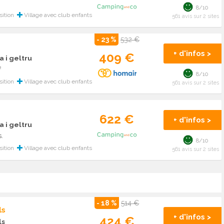
8/10
sition
Village avec club enfants
561 avis sur 2 sites
- 23 %
532 €
+ d'infos >
409 €
a i geltru
²
8/10
sition
Village avec club enfants
561 avis sur 2 sites
622 €
+ d'infos >
a i geltru
.
8/10
sition
Village avec club enfants
561 avis sur 2 sites
- 18 %
514 €
ls
+ d'infos >
424 €
ls