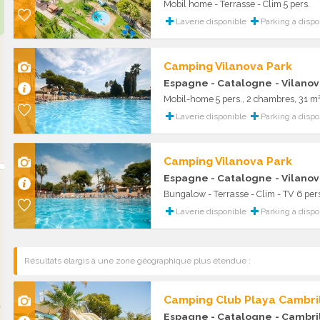
Mobil home - Terrasse - Clim 5 pers.
Laverie disponible
Parking à dispo
Camping Vilanova Park
Espagne - Catalogne
- Vilanov
Mobil-home 5 pers., 2 chambres, 31 m
Laverie disponible
Parking à dispo
Camping Vilanova Park
Espagne - Catalogne
- Vilanov
Bungalow - Terrasse - Clim - TV 6 pers
Laverie disponible
Parking à dispo
Résultats élargis à une zone géographique plus étendue :
Camping Club Playa Cambri
Espagne - Catalogne
- Cambri