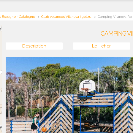
s Espagne - Catalogne
Club vacances Vilanova i geltru
Camping Vilanova Par
CAMPING V
Description
Le - cher