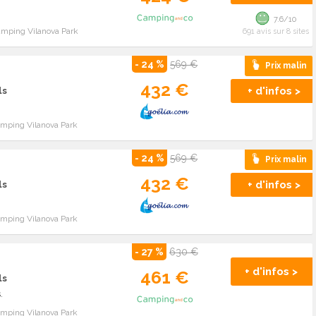
7.6/10
amping Vilanova Park
691 avis sur 8 sites
- 24 %
569 €
Prix malin
432 €
+ d'infos >
ls
amping Vilanova Park
- 24 %
569 €
Prix malin
432 €
+ d'infos >
ls
amping Vilanova Park
- 27 %
630 €
+ d'infos >
461 €
ls
.
amping Vilanova Park