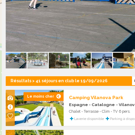
Résultats > 41 séjours en club le 19/09/2026
Le moins cher
Camping Vilanova Park
Espagne - Catalogne
- Vilanov
Chalet - Terrasse - Clim - TV 6 pers.
Laverie disponible
Parking à dispo