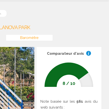
k
ILANOVA PARK
Baromètre
Comparateur d'avis
8
/
10
Note basée sur les
561
avis du
web suivants :