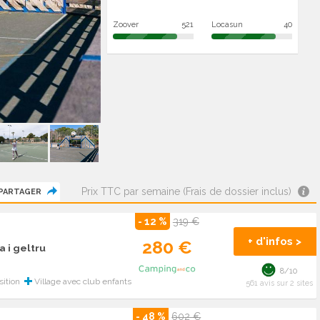
Zoover
521
Locasun
40
Prix TTC par semaine (Frais de dossier inclus)
PARTAGER
- 12 %
319 €
+ d'infos >
280 €
a i geltru
8/10
sition
Village avec club enfants
561 avis sur 2 sites
- 48 %
602 €