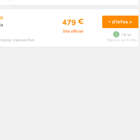
ls
479 €
+ d'infos >
ls
7.6/10
amping Vilanova Park
691 avis sur 8 sites