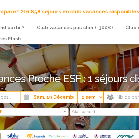
parez 216 858 séjours en club vacances disponible
nd partir ?
Club vacances pas cher (-300€)
Club 
tes Flash
ances Proche ESF : 1 séjours di
F
Classement