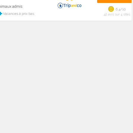
Animaux admis
6.4/10
Vacances à prix bas
42 avis sur 4 sites