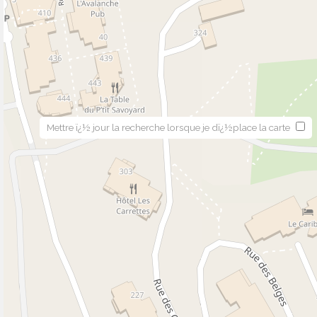
Mettre ï¿½ jour la recherche lorsque je dï¿½place la carte