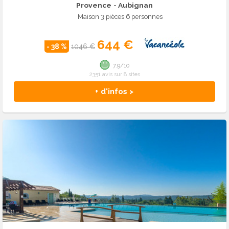
Provence
- Aubignan
Maison 3 pièces 6 personnes
644 €
- 38 %
1046 €
7.9/10
2351 avis sur 8 sites
+ d'infos >