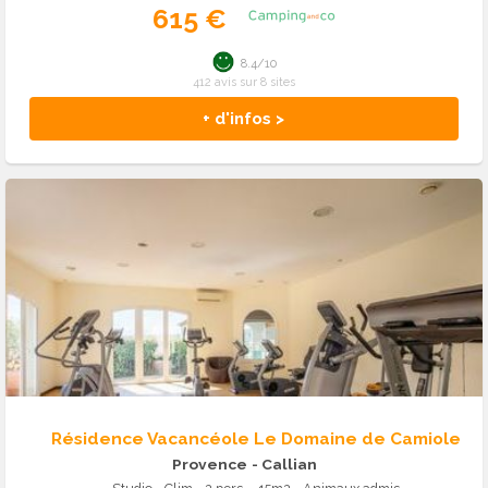
615 €
8.4/10
412 avis sur 8 sites
+ d'infos >
Résidence Vacancéole Le Domaine de Camiole
Provence
- Callian