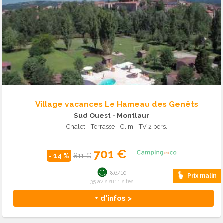
Village vacances Le Hameau des Genêts
Sud Ouest
- Montlaur
Chalet - Terrasse - Clim - TV 2 pers.
701 €
- 14 %
811 €
8.6/10
Prix malin
35 avis sur 1 sites
+ d'infos >