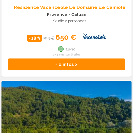
Résidence Vacancéole Le Domaine de Camiole
Provence
- Callian
Studio 2 personnes
650 €
- 18 %
793 €
7.8/10
453 avis sur 8 sites
+ d'infos >