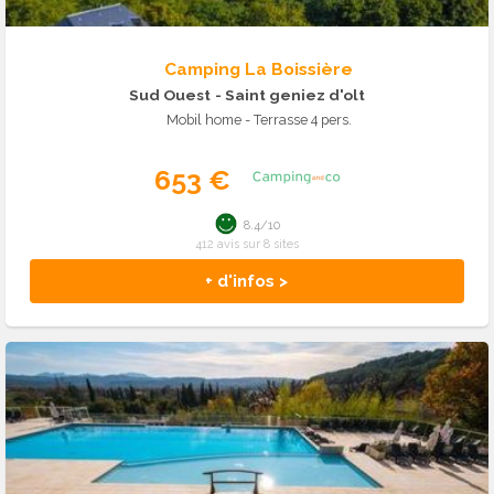
Camping La Boissière
Sud Ouest
- Saint geniez d'olt
Mobil home - Terrasse 4 pers.
653 €
8.4/10
412 avis sur 8 sites
+ d'infos >