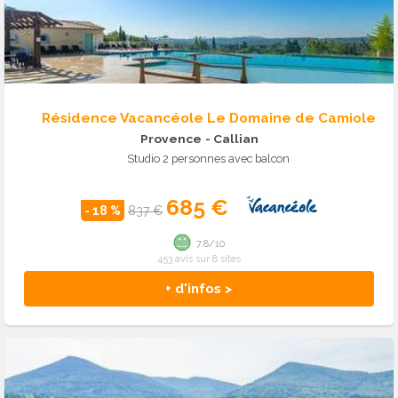
Résidence Vacancéole Le Domaine de Camiole
Provence
- Callian
Studio 2 personnes avec balcon
685 €
- 18 %
837 €
7.8/10
453 avis sur 8 sites
+ d'infos >