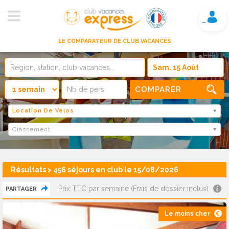
Mon compte
LE COMPARATEUR DE CLUB VACANCES
COMPARER
Location De Vélos
Classement
Résultats > 456 séjours en club le 15/08/2026
Prix TTC par semaine (Frais de dossier inclus)
PARTAGER
Le moins cher