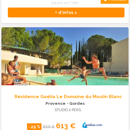
574 avis sur 7 sites
+ d'infos >
Résidence Goélia Le Domaine du Moulin Blanc
Provence
- Gordes
STUDIO 2 PERS.
613 €
- 29 %
868 €