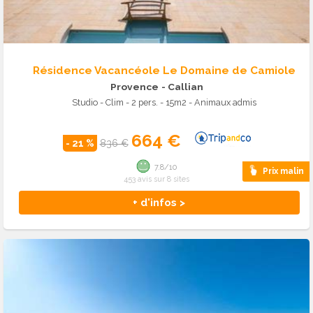
Résidence Vacancéole Le Domaine de Camiole
Provence
- Callian
Studio - Clim - 2 pers. - 15m2 - Animaux admis
664 €
- 21 %
836 €
7.8/10
Prix malin
453 avis sur 8 sites
+ d'infos >