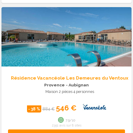
Résidence Vacancéole Les Demeures du Ventoux
Provence
- Aubignan
Maison 2 pièces 4 personnes
546 €
- 38 %
884 €
7.9/10
2351 avis sur 8 sites