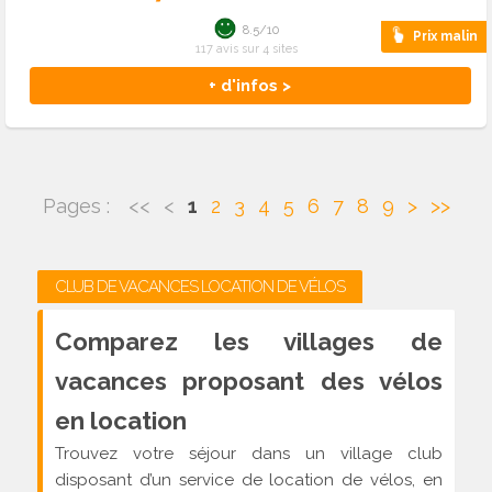
8.5/10
Prix malin
117 avis sur 4 sites
+ d'infos >
Pages :
<<
<
1
2
3
4
5
6
7
8
9
>
>>
CLUB DE VACANCES LOCATION DE VÉLOS
Comparez les villages de
vacances proposant des vélos
en location
Trouvez votre séjour dans un village club
disposant d’un service de location de vélos, en