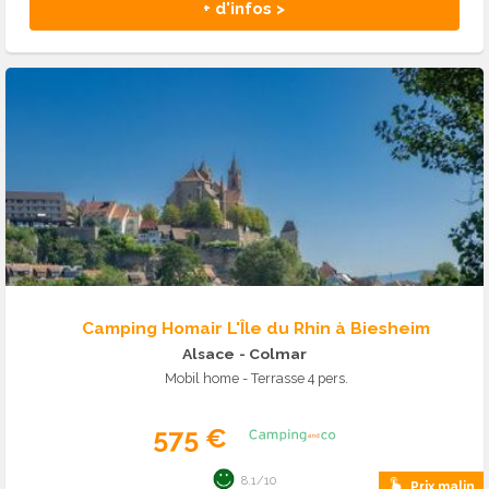
+ d'infos >
Camping Homair L'Île du Rhin à Biesheim
Alsace
- Colmar
Mobil home - Terrasse 4 pers.
575 €
8.1/10
Prix malin