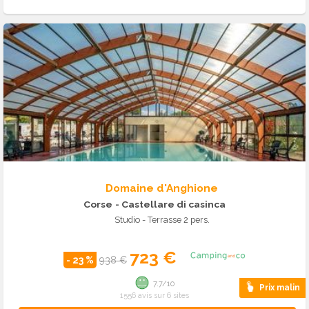
Domaine d'Anghione
Corse
- Castellare di casinca
Studio - Terrasse 2 pers.
723 €
- 23 %
938 €
7.7/10
Prix malin
1556 avis sur 6 sites