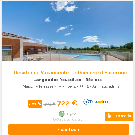
Résidence Vacancéole Le Domaine d'Ensérune
Languedoc Roussillon
- Béziers
Maison - Terrasse - TV - 4 pers. - 33m2 - Animaux admis
722 €
- 21 %
909 €
7.4/10
Prix malin
856 avis sur 6 sites
+ d'infos >