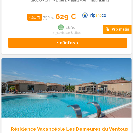
Studio - Clim - 2 pers. - 15m2 - Animaux admis
629 €
- 21 %
792 €
7.8/10
Prix malin
453 avis sur 8 sites
+ d'infos >
Résidence Vacancéole Les Demeures du Ventoux