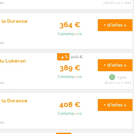
les
118 avis sur 2 sites
 la Durance
364 €
+ d'infos >
les
- 4 %
406 €
du Lubéron
+ d'infos >
389 €
7.3/10
les
46 avis sur 2 sites
 la Durance
408 €
+ d'infos >
les