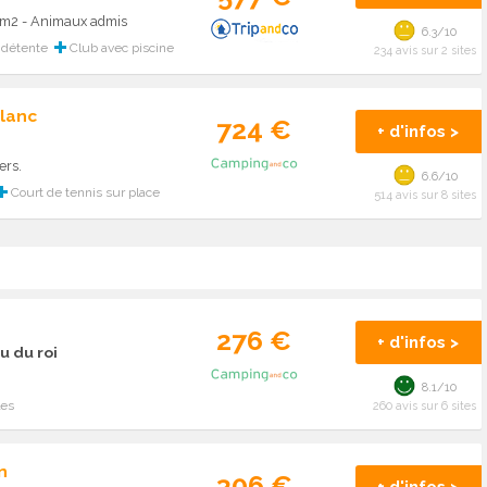
36m2 - Animaux admis
6.3/10
détente
Club avec piscine
234 avis sur 2 sites
lanc
724 €
+ d'infos >
ers.
6.6/10
Court de tennis sur place
514 avis sur 8 sites
276 €
+ d'infos >
u du roi
8.1/10
les
260 avis sur 6 sites
n
306 €