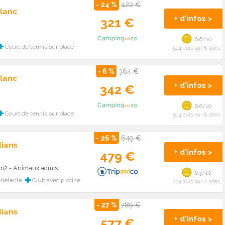
- 24 %
422 €
lanc
+ d'infos >
321 €
6.6/10
Court de tennis sur place
514 avis sur 8 sites
- 6 %
364 €
lanc
+ d'infos >
342 €
6.6/10
Court de tennis sur place
514 avis sur 8 sites
- 26 %
649 €
ians
+ d'infos >
479 €
31m2 - Animaux admis
6.3/10
détente
Club avec piscine
234 avis sur 2 sites
- 27 %
789 €
ians
+ d'infos >
577 €