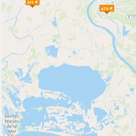
321 €
479 €