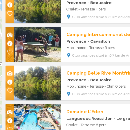
Provence
- Beaucaire
Chalet - Terrasse 4 pers.
Club vacances situé à 24 km de Arle
Camping Intercommunal de
Provence
- Cavaillon
Mobil home - Terrasse 6 pers.
Club vacances situé à 36.7 km de Ar
Camping Belle Rive Montfri
Provence
- Beaucaire
Mobil home - Terrasse - Clim 6 pers.
Club vacances situé à 24 km de Arle
Domaine L'Eden
Languedoc Roussillon
- Le gra
Chalet - Terrasse 6 pers.