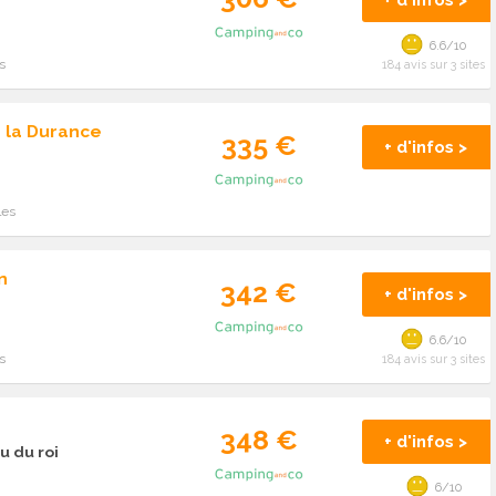
+ d'infos >
6.6/10
s
184 avis sur 3 sites
 la Durance
335 €
+ d'infos >
les
n
342 €
+ d'infos >
6.6/10
s
184 avis sur 3 sites
348 €
+ d'infos >
u du roi
6/10