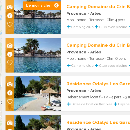
Le moins cher
Camping Domaine du Crin B
Provence
- Arles
Mobil home - Terrasse - Clim 4 pers.
Camping club
Club avec piscine
Camping Domaine du Crin B
Provence
- Arles
Mobil home - Terrasse - Clim 6 pers.
Camping club
Club avec piscine
Résidence Odalys Les Gard
Provence
- Arles
Hebergement locatif - TV - 4 pers. - 
Dates de location flexibles
Espace 
Résidence Odalys Les Gard
Provence
- Arles