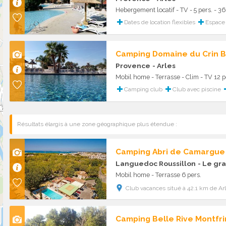
Hebergement locatif - TV - 5 pers. - 
Dates de location flexibles
Espace 
Camping Domaine du Crin B
Provence
- Arles
Mobil home - Terrasse - Clim - TV 12 p
Camping club
Club avec piscine
Résultats élargis à une zone géographique plus étendue :
Camping Abri de Camargue
Languedoc Roussillon
- Le gra
Mobil home - Terrasse 6 pers.
Club vacances situé à 42.1 km de Ar
Camping Belle Rive Montfri