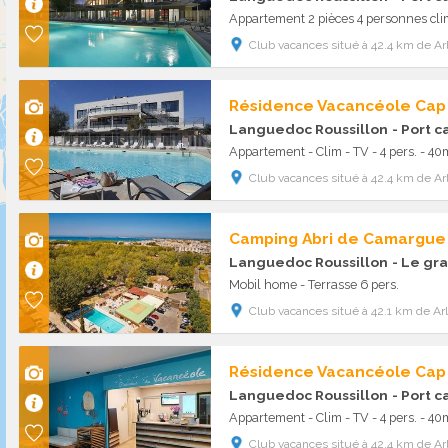
Appartement 2 pièces 4 personnes clim
Club vacances situé à 42.4 km de Ar
Résidence Vacancéole Ca
Languedoc Roussillon
- Port 
Appartement - Clim - TV - 4 pers. - 4
Club vacances situé à 42.4 km de Ar
Camping Abri de Camargue
Languedoc Roussillon
- Le gra
Mobil home - Terrasse 6 pers.
Club vacances situé à 42.1 km de Ar
Résidence Vacancéole Ca
Languedoc Roussillon
- Port 
Appartement - Clim - TV - 4 pers. - 4
Club vacances situé à 42.4 km de Ar