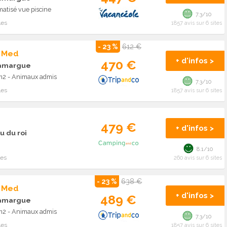
atisé vue piscine
7.3/10
les
1857 avis sur 6 sites
- 23 %
612 €
p Med
+ d'infos >
470 €
camargue
0m2 - Animaux admis
7.3/10
les
1857 avis sur 6 sites
479 €
+ d'infos >
u du roi
8.1/10
les
260 avis sur 6 sites
- 23 %
638 €
p Med
+ d'infos >
489 €
camargue
0m2 - Animaux admis
7.3/10
les
1857 avis sur 6 sites