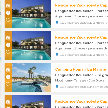
Résidence Vacancéole Ca
Languedoc Roussillon
- Port 
Appartement 2 pièces 4 personnes vue
Club vacances situé à 42.4 km de Ar
Résidence Vacancéole Ca
Languedoc Roussillon
- Port 
Appartement 2 pièces 4 personnes cli
Club vacances situé à 42.4 km de Ar
Camping Homair La Marine
Languedoc Roussillon
- Le gra
Mobil home - Terrasse - Clim 6 pers.
Club vacances situé à 43.1 km de Ar
Résidence Vacancéole Ca
Languedoc Roussillon
- Port 