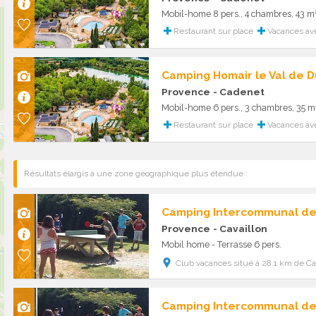
Mobil-home 8 pers., 4 chambres, 43 m
Restaurant sur place
Vacances av
Camping Homair le Val de 
Provence
- Cadenet
Mobil-home 6 pers., 3 chambres, 35 m
Restaurant sur place
Vacances av
Résultats élargis à une zone géographique plus étendue :
Camping Intercommunal de
Provence
- Cavaillon
Mobil home - Terrasse 6 pers.
Club vacances situé à 28.1 km de C
Camping Intercommunal de