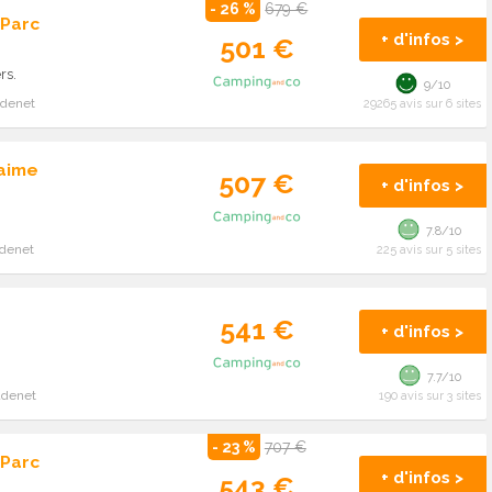
- 26 %
679 €
 Parc
+ d'infos >
501 €
rs.
9/10
adenet
29265 avis sur 6 sites
Maime
507 €
+ d'infos >
7.8/10
adenet
225 avis sur 5 sites
541 €
+ d'infos >
7.7/10
adenet
190 avis sur 3 sites
- 23 %
707 €
 Parc
+ d'infos >
543 €