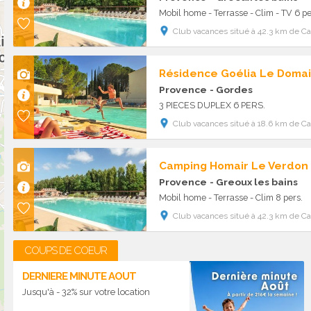
Mobil home - Terrasse - Clim - TV 6 pe
Club vacances situé à 42.3 km de C
Provence
- Gordes
3 PIECES DUPLEX 6 PERS.
Club vacances situé à 18.6 km de C
Camping Homair Le Verdon
Provence
- Greoux les bains
Mobil home - Terrasse - Clim 8 pers.
Club vacances situé à 42.3 km de C
COUPS DE COEUR
DERNIERE MINUTE AOUT
Jusqu'à - 32% sur votre location