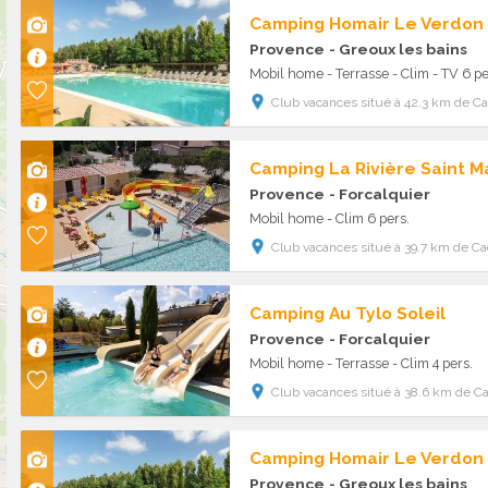
Camping Homair Le Verdon
Provence
- Greoux les bains
Mobil home - Terrasse - Clim - TV 6 pe
Club vacances situé à 42.3 km de C
Camping La Rivière Saint 
Provence
- Forcalquier
Mobil home - Clim 6 pers.
Club vacances situé à 39.7 km de C
Camping Au Tylo Soleil
Provence
- Forcalquier
Mobil home - Terrasse - Clim 4 pers.
Club vacances situé à 38.6 km de C
Camping Homair Le Verdon
Provence
- Greoux les bains