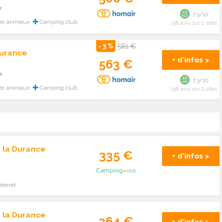
²
7.3/10
ec animaux
Camping club
158 avis sur 2 sites
- 3 %
581 €
Durance
+ d'infos >
563 €
²
7.3/10
ec animaux
Camping club
158 avis sur 2 sites
 la Durance
335 €
+ d'infos >
adenet
 la Durance
364 €