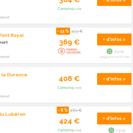
+ d'infos >
adenet
- 15 %
433 €
Pont Royal
+ d'infos >
369 €
mort
7.2/10
adenet
4099 avis sur 6 sites
 la Durance
408 €
+ d'infos >
adenet
- 8 %
462 €
du Lubéron
+ d'infos >
424 €
7.3/10