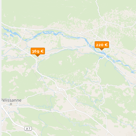
220 €
369 €