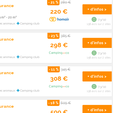
- 21 %
280 €
Durance
+ d'infos >
220 €
9 m² - 20 m²
7.3/10
ec animaux
Camping club
158 avis sur 2 sites
- 23 %
385 €
Durance
+ d'infos >
298 €
7.3/10
ec animaux
Camping club
158 avis sur 2 sites
- 11 %
345 €
Durance
+ d'infos >
308 €
7.3/10
ec animaux
Camping club
158 avis sur 2 sites
- 18 %
609 €
Durance
+ d'infos >
500 €