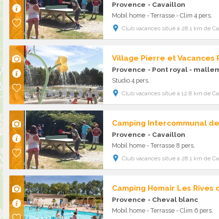
Provence
- Cavaillon
Mobil home - Terrasse - Clim 4 pers.
Club vacances situé à 28.1 km de C
Village Pierre et Vacances 
Provence
- Pont royal - malle
Studio 4 pers.
Club vacances situé à 12.8 km de C
Camping Intercommunal de
Provence
- Cavaillon
Mobil home - Terrasse 8 pers.
Club vacances situé à 28.1 km de C
Camping Homair Les Rives 
Provence
- Cheval blanc
Mobil home - Terrasse - Clim 6 pers.