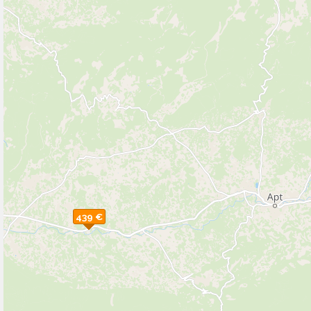
439 €