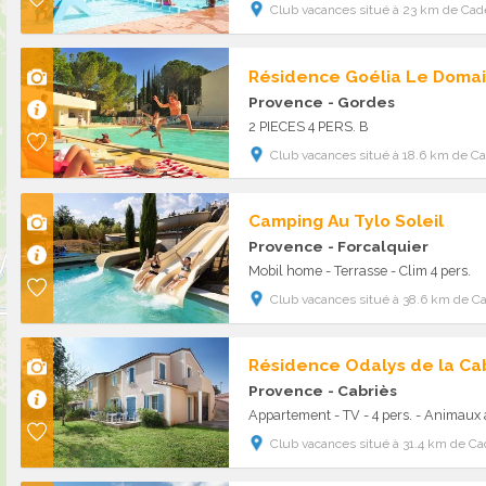
Club vacances situé à 23 km de Cad
Provence
- Gordes
2 PIECES 4 PERS. B
Club vacances situé à 18.6 km de C
Camping Au Tylo Soleil
Provence
- Forcalquier
Mobil home - Terrasse - Clim 4 pers.
Club vacances situé à 38.6 km de C
Résidence Odalys de la Ca
Provence
- Cabriès
Appartement - TV - 4 pers. - Animaux
Club vacances situé à 31.4 km de C