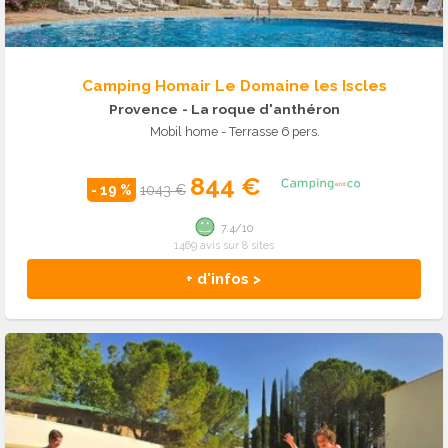
Camping Homair Le Domaine les Iscles
Provence
- La roque d'anthéron
Mobil home - Terrasse 6 pers.
844 €
- 19 %
1043 €
7.4/10
1469 avis sur 8 sites
+ d'infos >