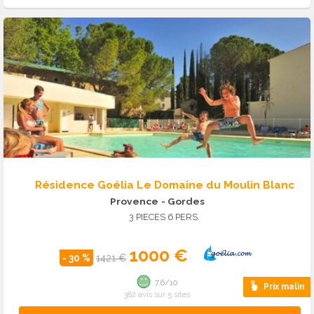
Résidence Goélia Le Domaine du Moulin Blanc
Provence
- Gordes
3 PIECES 6 PERS.
1000 €
- 30 %
1421 €
7.6/10
Prix malin
382 avis sur 5 sites