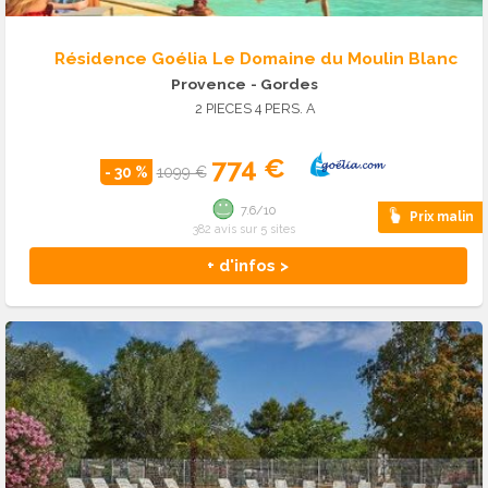
Résidence Goélia Le Domaine du Moulin Blanc
Provence
- Gordes
2 PIECES 4 PERS. A
774 €
- 30 %
1099 €
7.6/10
Prix malin
382 avis sur 5 sites
+ d'infos >