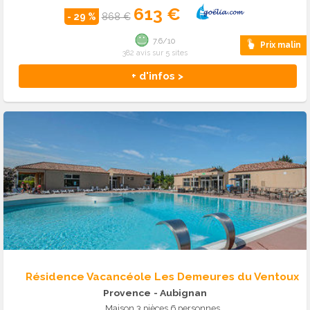
613 €
- 29 %
868 €
7.6/10
Prix malin
382 avis sur 5 sites
+ d'infos >
Résidence Vacancéole Les Demeures du Ventoux
Provence
- Aubignan
Maison 3 pièces 6 personnes