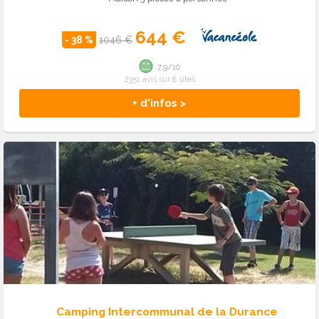
644 €
- 38 %
1046 €
7.9/10
2351 avis sur 8 sites
+ d'infos >
Camping Intercommunal de la Durance