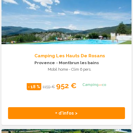
Camping Les Hauts De Rosans
Provence
- Montbrun les bains
Mobil home - Clim 6 pers.
952 €
- 18 %
1159 €
+ d'infos >