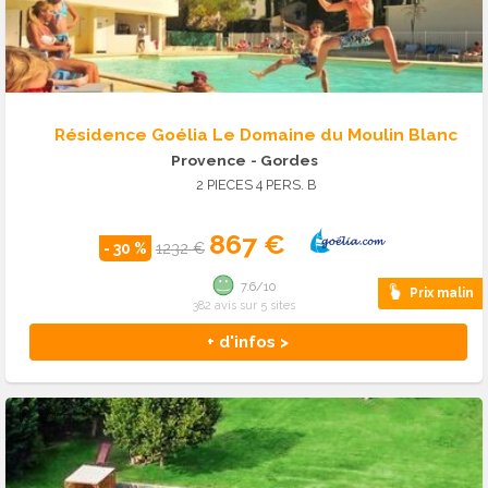
Résidence Goélia Le Domaine du Moulin Blanc
Provence
- Gordes
2 PIECES 4 PERS. B
867 €
- 30 %
1232 €
7.6/10
Prix malin
382 avis sur 5 sites
+ d'infos >