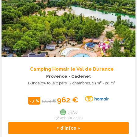
Camping Homair le Val de Durance
Provence
- Cadenet
Bungalow toilé 6 pers., 2 chambres, 19 m² - 20 m²
962 €
- 7 %
1029 €
7.3/10
158 avis sur 2 sites
+ d'infos >