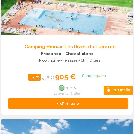
Camping Homair Les Rives du Lubéron
Provence
- Cheval blanc
Mobil home - Terrasse - Clim 6 pers.
905 €
- 4 %
938 €
7.3/10
Prix malin
46 avis sur 2 sites
+ d'infos >