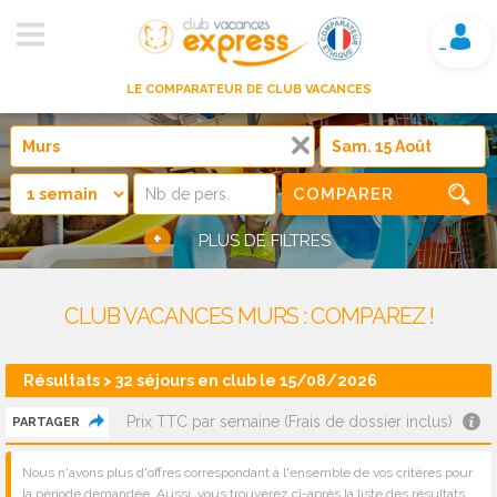
Mon compte
LE COMPARATEUR DE CLUB VACANCES
COMPARER
+
PLUS DE FILTRES
CLUB VACANCES MURS : COMPAREZ !
Résultats > 32 séjours en club le 15/08/2026
Prix TTC par semaine (Frais de dossier inclus)
PARTAGER
Nous n'avons plus d'offres correspondant à l'ensemble de vos critères pour
la période demandée. Aussi, vous trouverez ci-après la liste des résultats