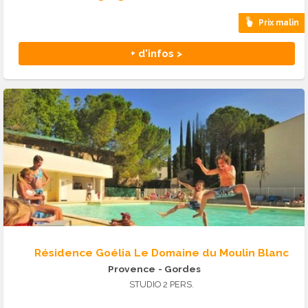
Prix malin
+ d'infos >
Résidence Goélia Le Domaine du Moulin Blanc
Provence
- Gordes
STUDIO 2 PERS.