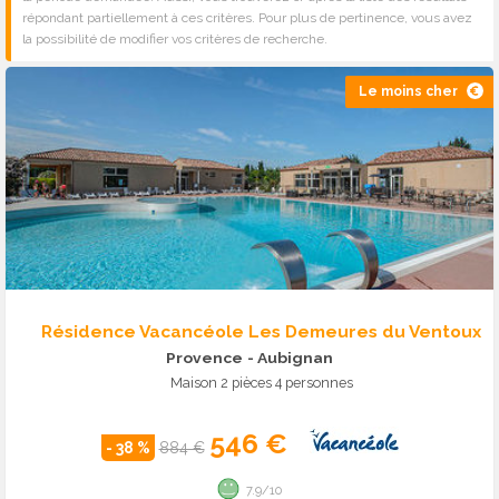
répondant partiellement à ces critères. Pour plus de pertinence, vous avez
la possibilité de modifier vos critères de recherche.
Le moins cher
Résidence Vacancéole Les Demeures du Ventoux
Provence
- Aubignan
Maison 2 pièces 4 personnes
546 €
- 38 %
884 €
7.9/10