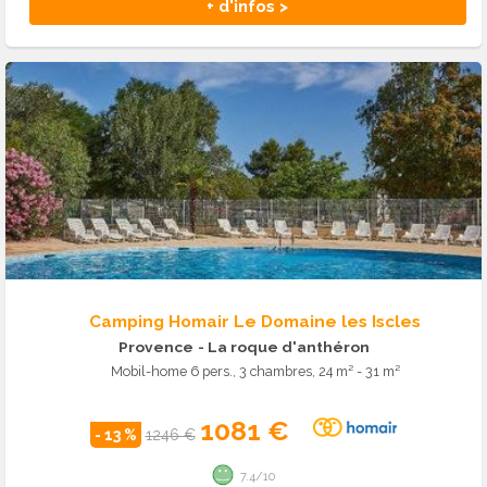
+ d'infos >
Camping Homair Le Domaine les Iscles
Provence
- La roque d'anthéron
Mobil-home 6 pers., 3 chambres, 24 m² - 31 m²
1081 €
- 13 %
1246 €
7.4/10