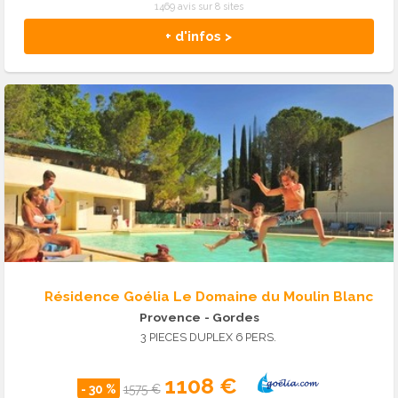
1469 avis sur 8 sites
+ d'infos >
Résidence Goélia Le Domaine du Moulin Blanc
Provence
- Gordes
3 PIECES DUPLEX 6 PERS.
1108 €
- 30 %
1575 €