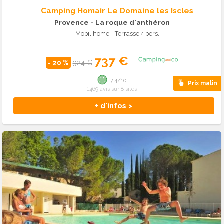
Camping Homair Le Domaine les Iscles
Provence
- La roque d'anthéron
Mobil home - Terrasse 4 pers.
737 €
- 20 %
924 €
7.4/10
Prix malin
1469 avis sur 8 sites
+ d'infos >