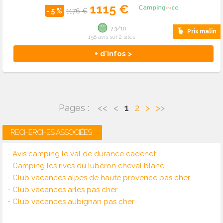
1115 €
- 5 %
1176 €
7.3/10
Prix malin
158 avis sur 2 sites
+ d'infos >
Pages :
<<
<
1
2
>
>>
RECHERCHES ASSOCIÉES :
-
Avis camping le val de durance cadenet
-
Camping les rives du lubéron cheval blanc
-
Club vacances alpes de haute provence pas cher
-
Club vacances arles pas cher
-
Club vacances aubignan pas cher