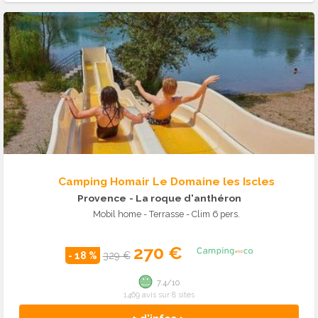
Camping Homair Le Domaine les Iscles
Provence
- La roque d'anthéron
Mobil home - Terrasse - Clim 6 pers.
270 €
- 18 %
329 €
7.4/10
1469 avis sur 8 sites