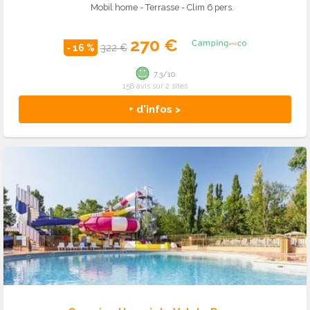
Mobil home - Terrasse - Clim 6 pers.
270 €
- 16 %
322 €
7.3/10
158 avis sur 2 sites
+ d'infos >