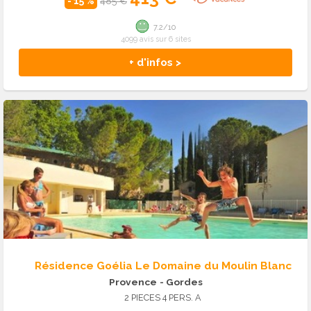
- 15 %
485 €
7.2/10
4099 avis sur 6 sites
+ d'infos >
Résidence Goélia Le Domaine du Moulin Blanc
Provence
- Gordes
2 PIECES 4 PERS. A