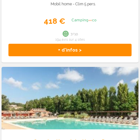
Mobil home - Clim 5 pers.
418 €
7/10
194 avis sur 4 sites
+ d'infos >