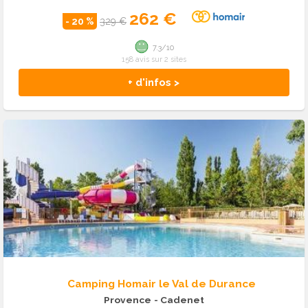
262 €
- 20 %
329 €
7.3/10
158 avis sur 2 sites
+ d'infos >
Camping Homair le Val de Durance
Provence
- Cadenet