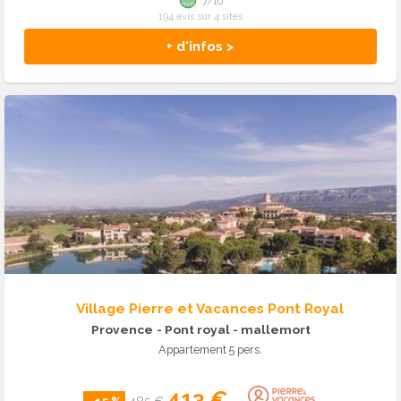
7/10
194 avis sur 4 sites
+ d'infos >
Village Pierre et Vacances Pont Royal
Provence
- Pont royal - mallemort
Appartement 5 pers.
413 €