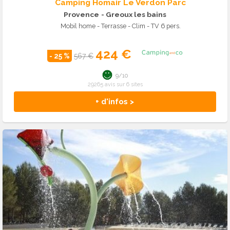
Camping Homair Le Verdon Parc
Provence
- Greoux les bains
Mobil home - Terrasse - Clim - TV 6 pers.
424 €
- 25 %
567 €
9/10
29265 avis sur 6 sites
+ d'infos >