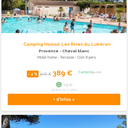
Camping Homair Les Rives du Lubéron
Provence
- Cheval blanc
Mobil home - Terrasse - Clim 6 pers.
389 €
- 4 %
406 €
7.3/10
46 avis sur 2 sites
+ d'infos >