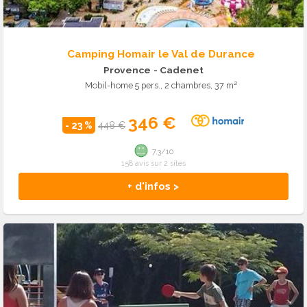
Camping Homair le Val de Durance
Provence
- Cadenet
Mobil-home 5 pers., 2 chambres, 37 m²
346 €
- 23 %
448 €
7.3/10
158 avis sur 2 sites
+ d'infos >