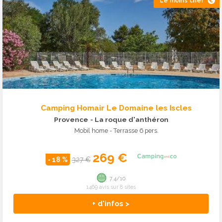
Le moins cher
Camping Homair Le Domaine les Iscles
Provence
- La roque d'anthéron
Mobil home - Terrasse 6 pers.
269 €
- 18 %
327 €
7.4/10
1469 avis sur 8 sites
+ d'infos >