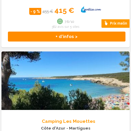
415 €
- 9 %
455 €
7.6/10
Prix malin
382 avis sur 5 sites
+ d'infos >
Camping Les Mouettes
Côte d'Azur
- Martigues