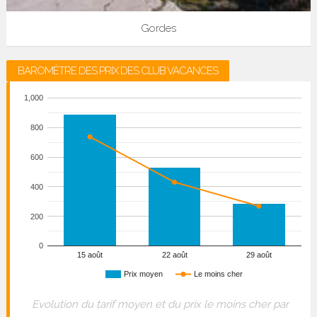
Gordes
BAROMÈTRE DES PRIX DES CLUB VACANCES
1,000
800
600
400
200
0
15 août
22 août
29 août
Prix moyen
Le moins cher
Evolution du tarif moyen et du prix le moins cher par