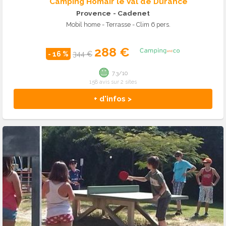
Camping Homair le Val de Durance
Provence
- Cadenet
Mobil home - Terrasse - Clim 6 pers.
288 €
- 16 %
344 €
7.3/10
158 avis sur 2 sites
+ d'infos >