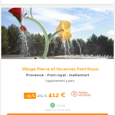
Village Pierre et Vacances Pont Royal
Provence
- Pont royal - mallemort
Appartement 4 pers.
412 €
- 15 %
484 €
7.2/10
4099 avis sur 6 sites