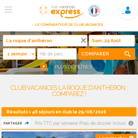
Mon compte
LE COMPARATEUR DE CLUB VACANCES
COMPARER
+
PLUS DE FILTRES
CLUB VACANCES LA ROQUE D'ANTHÉRON :
COMPAREZ !
Résultats > 48 séjours en club le 29/08/2026
Prix TTC par semaine (Frais de dossier inclus)
PARTAGER