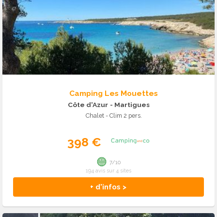
Camping Les Mouettes
Côte d'Azur
- Martigues
Chalet - Clim 2 pers.
398 €
7/10
194 avis sur 4 sites
+ d'infos >