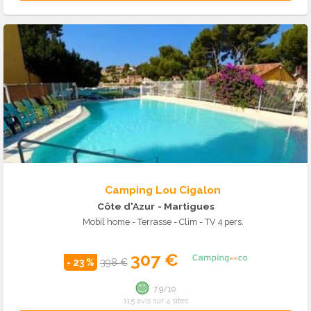
Camping Lou Cigalon
Côte d'Azur
- Martigues
Mobil home - Terrasse - Clim - TV 4 pers.
307 €
- 23 %
398 €
7.9/10
115 avis sur 4 sites