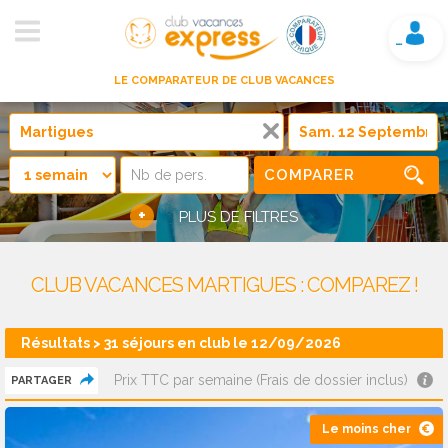
Mon compte
LE COMPARATEUR DE CLUB VACANCES
COMPARER
+
PLUS DE FILTRES
CLUB VACANCES MARTIGUES : COMPAREZ !
Résultats > 31 séjours en club le 12/09/2026
Prix TTC par semaine (Frais de dossier inclus)
PARTAGER
Le moins cher