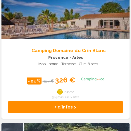
Camping Domaine du Crin Blanc
Provence
- Arles
Mobil home - Terrasse - Clim 6 pers.
326 €
- 24 %
427 €
6.6/10
514 avis sur 8 sites
+ d'infos >