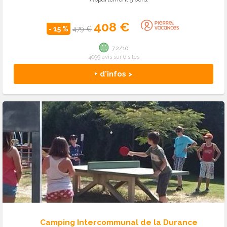
408 €
- 15 %
479 €
7.2/10
4099 avis sur 6 sites
+ d'infos >
Camping Intercommunal de la Durance