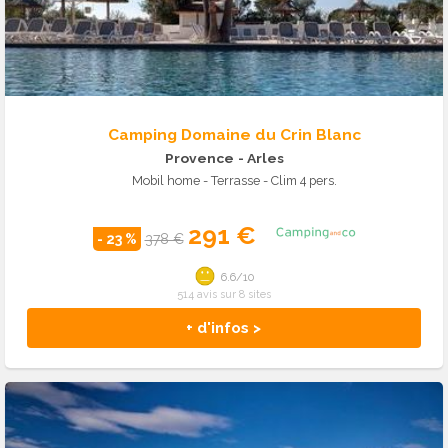
Camping Domaine du Crin Blanc
Provence
- Arles
Mobil home - Terrasse - Clim 4 pers.
291 €
- 23 %
378 €
6.6/10
514 avis sur 8 sites
+ d'infos >