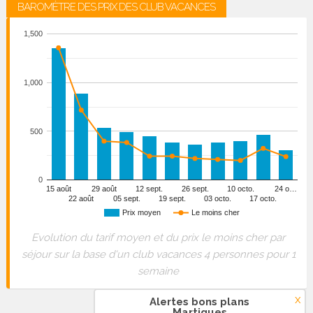
BAROMÈTRE DES PRIX DES CLUB VACANCES
1,500
1,000
500
0
15 août
29 août
12 sept.
26 sept.
10 octo.
24 o…
22 août
05 sept.
19 sept.
03 octo.
17 octo.
Prix moyen
Le moins cher
Evolution du tarif moyen et du prix le moins cher par
séjour sur la base d'un club vacances 4 personnes pour 1
semaine
x
Alertes bons plans
Martigues