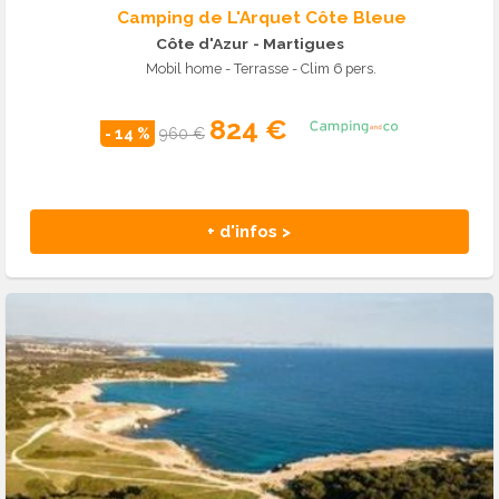
Camping de L'Arquet Côte Bleue
Côte d'Azur
- Martigues
Mobil home - Terrasse - Clim 6 pers.
824 €
- 14 %
960 €
+ d'infos >