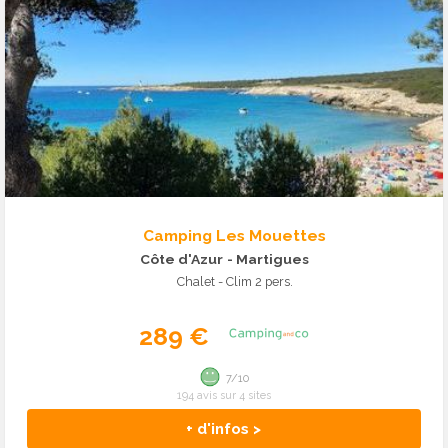
Camping Les Mouettes
Côte d'Azur
- Martigues
Chalet - Clim 2 pers.
289 €
7/10
194 avis sur 4 sites
+ d'infos >