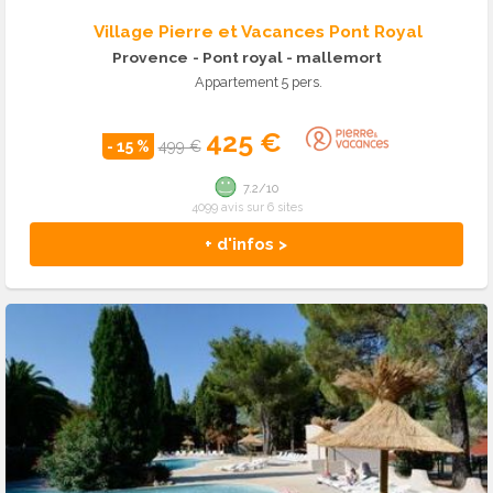
Village Pierre et Vacances Pont Royal
Provence
- Pont royal - mallemort
Appartement 5 pers.
425 €
- 15 %
499 €
7.2/10
4099 avis sur 6 sites
+ d'infos >