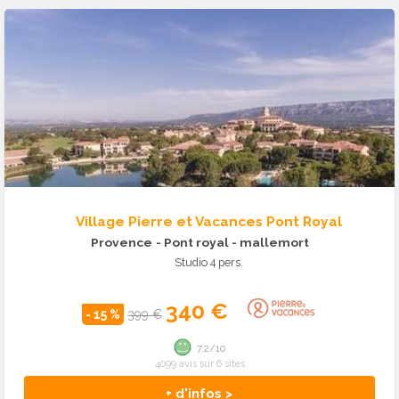
Village Pierre et Vacances Pont Royal
Provence
- Pont royal - mallemort
Studio 4 pers.
340 €
- 15 %
399 €
7.2/10
4099 avis sur 6 sites
+ d'infos >