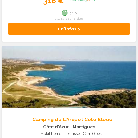
316 €
7/10
194 avis sur 4 sites
+ d'infos >
Camping de L'Arquet Côte Bleue
Côte d'Azur
- Martigues
Mobil home - Terrasse - Clim 6 pers.