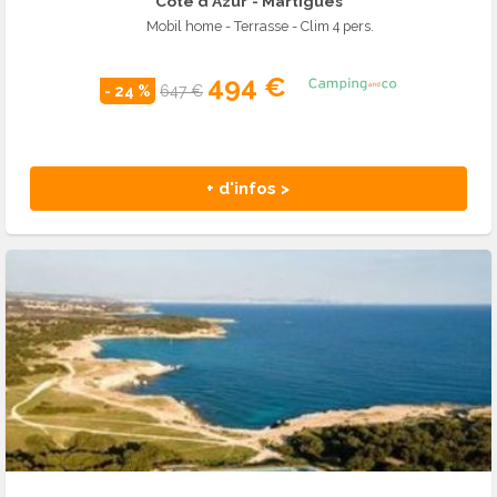
Côte d'Azur
- Martigues
Mobil home - Terrasse - Clim 4 pers.
494 €
- 24 %
647 €
+ d'infos >