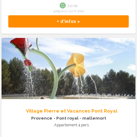
7.2/10
4099 avis sur 6 sites
+ d'infos >
Village Pierre et Vacances Pont Royal
Provence
- Pont royal - mallemort
Appartement 4 pers.