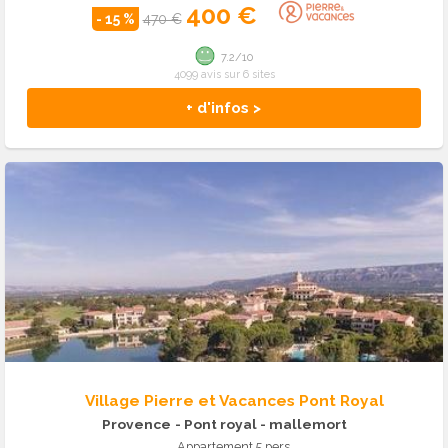
400 €
- 15 %
470 €
7.2/10
4099 avis sur 6 sites
+ d'infos >
Village Pierre et Vacances Pont Royal
Provence
- Pont royal - mallemort
Appartement 5 pers.