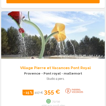
Village Pierre et Vacances Pont Royal
Provence
- Pont royal - mallemort
Studio 4 pers.
355 €
- 15 %
417 €
7.2/10
4099 avis sur 6 sites