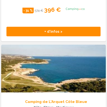
396 €
- 31 %
574 €
+ d'infos >
Camping de L'Arquet Côte Bleue