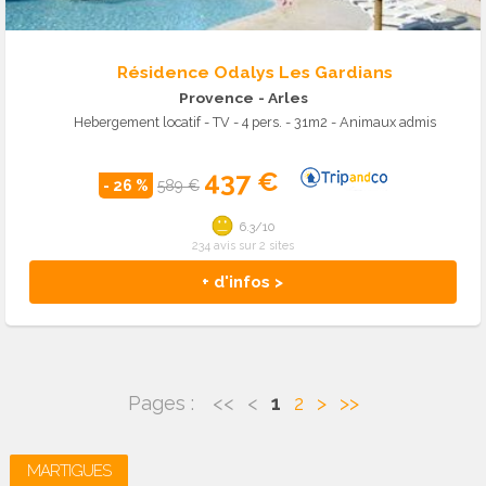
Résidence Odalys Les Gardians
Provence
- Arles
Hebergement locatif - TV - 4 pers. - 31m2 - Animaux admis
437 €
- 26 %
589 €
6.3/10
234 avis sur 2 sites
+ d'infos >
Pages :
<<
<
1
2
>
>>
MARTIGUES