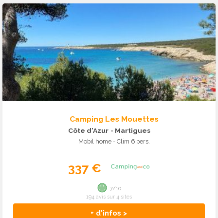
Camping Les Mouettes
Côte d'Azur
- Martigues
Mobil home - Clim 6 pers.
337 €
7/10
194 avis sur 4 sites
+ d'infos >