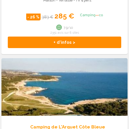
Maison - Terrasse - TV 4 pers.
285 €
- 26 %
383 €
7.9/10
2351 avis sur 8 sites
+ d'infos >
Camping de L'Arquet Côte Bleue