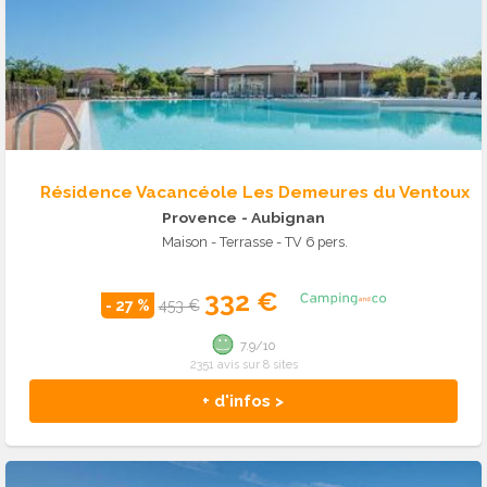
Résidence Vacancéole Les Demeures du Ventoux
Provence
- Aubignan
Maison - Terrasse - TV 6 pers.
332 €
- 27 %
453 €
7.9/10
2351 avis sur 8 sites
+ d'infos >