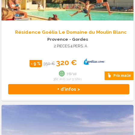
Résidence Goélia Le Domaine du Moulin Blanc
Provence
- Gordes
2 PIECES 4 PERS. A
320 €
- 9 %
350 €
7.6/10
Prix malin
382 avis sur 5 sites
+ d'infos >