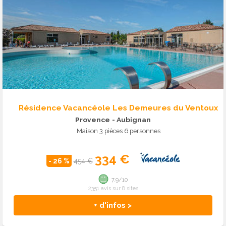
Résidence Vacancéole Les Demeures du Ventoux
Provence
- Aubignan
Maison 3 pièces 6 personnes
334 €
- 26 %
454 €
7.9/10
2351 avis sur 8 sites
+ d'infos >