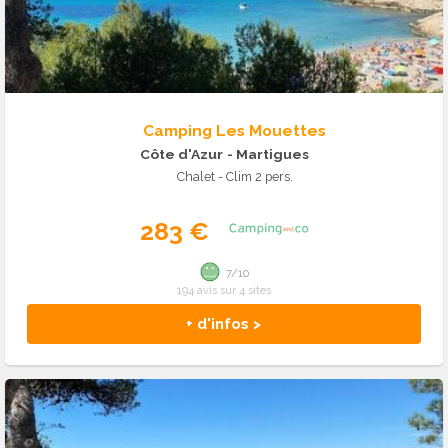
Camping Les Mouettes
Côte d'Azur
- Martigues
Chalet - Clim 2 pers.
283 €
7/10
194 avis sur 4 sites
+ d'infos >