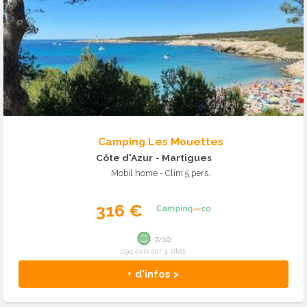
Camping Les Mouettes
Côte d'Azur
- Martigues
Mobil home - Clim 5 pers.
316 €
7/10
194 avis sur 4 sites
+ d'infos >