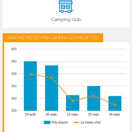
Camping club
BAROMÈTRE DES PRIX CAMPING LES MOUETTES
500
450
400
350
300
250
29 août
05 sept.
12 sept.
19 sept.
26 sept.
Prix moyen
Le moins cher