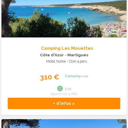
Camping Les Mouettes
Côte d'Azur
- Martigues
Mobil home - Clim 4 pers.
310 €
7/10
194 avis sur 4 sites
+ d'infos >