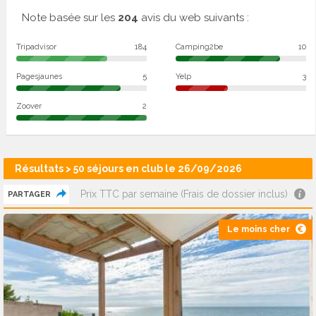
Note basée sur les
204
avis du web suivants :
Tripadvisor
184
Camping2be
10
Pagesjaunes
5
Yelp
3
Zoover
2
Résultats > 50 séjours en club le 26/09/2026
Prix TTC par semaine (Frais de dossier inclus)
PARTAGER
Le moins cher