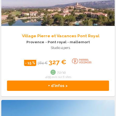
Village Pierre et Vacances Pont Royal
Provence
- Pont royal - mallemort
Studio 4 pers.
327 €
- 15 %
384 €
7.2/10
4099 avis sur 6 sites
+ d'infos >