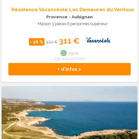
Résidence Vacancéole Les Demeures du Ventoux
Provence
- Aubignan
Maison 3 pièces 6 personnes supérieur
311 €
- 26 %
422 €
7.9/10
2351 avis sur 8 sites
+ d'infos >