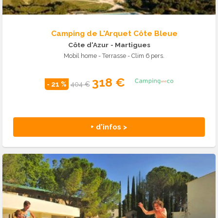
Camping de L'Arquet Côte Bleue
Côte d'Azur
- Martigues
Mobil home - Terrasse - Clim 6 pers.
318 €
- 21 %
404 €
+ d'infos >