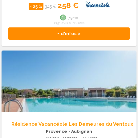
258 €
- 25 %
345 €
7.9/10
2351 avis sur 8 sites
+ d'infos >
Résidence Vacancéole Les Demeures du Ventoux
Provence
- Aubignan