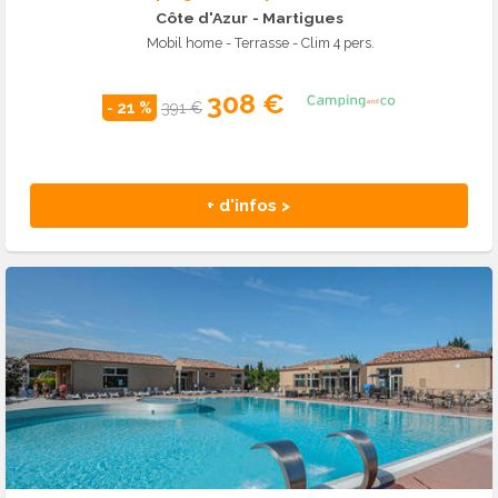
Côte d'Azur
- Martigues
Mobil home - Terrasse - Clim 4 pers.
308 €
- 21 %
391 €
+ d'infos >