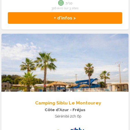
7/10
318 avis sur 3 sites
+ d'infos >
Camping Siblu Le Montourey
Côte d'Azur
- Fréjus
Sérénité 2ch 6p