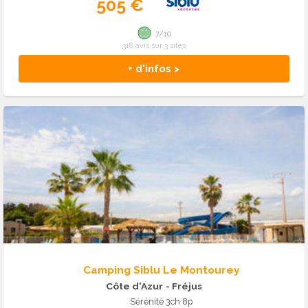
505 €
7/10
318 avis sur 3 sites
+ d'infos >
Camping Siblu Le Montourey
Côte d'Azur
- Fréjus
Sérénité 3ch 8p