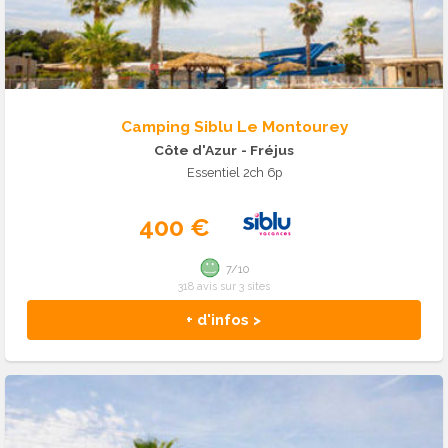
Camping Siblu Le Montourey
Côte d'Azur
- Fréjus
Essentiel 2ch 6p
400 €
7/10
318 avis sur 3 sites
+ d'infos >