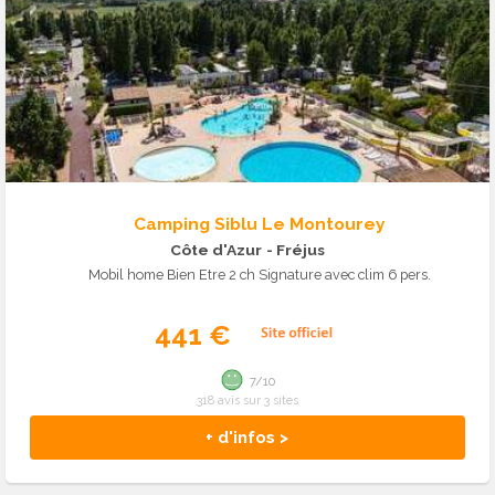
Camping Siblu Le Montourey
Côte d'Azur
- Fréjus
Mobil home Bien Etre 2 ch Signature avec clim 6 pers.
441 €
7/10
318 avis sur 3 sites
+ d'infos >