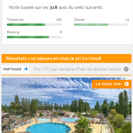
Note basée sur les
318
avis du web suivants :
Tripadvisor
287
Zoover
23
Booking
8
Résultats > 10 séjours en club le 17/10/2026
Prix TTC par semaine (Frais de dossier inclus)
PARTAGER
Le moins cher