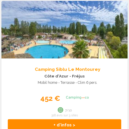
Camping Siblu Le Montourey
Côte d'Azur
- Fréjus
Mobil home - Terrasse - Clim 6 pers.
452 €
7/10
318 avis sur 3 sites
+ d'infos >