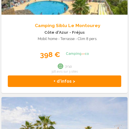
Camping Siblu Le Montourey
Côte d'Azur
- Fréjus
Mobil home - Terrasse - Clim 8 pers.
398 €
7/10
318 avis sur 3 sites
+ d'infos >