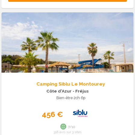
Camping Siblu Le Montourey
Côte d'Azur
- Fréjus
Bien-être 2ch 6p
456 €
7/10
318 avis sur 3 sites