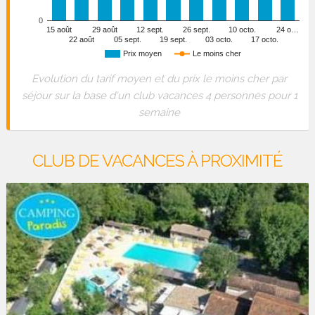
0
15 août
29 août
12 sept.
26 sept.
10 octo.
24 o…
22 août
05 sept.
19 sept.
03 octo.
17 octo.
Prix moyen
Le moins cher
Evolution du tarif moyen et du prix le moins cher par
séjour sur la base d'un club vacances 4 personnes pour 1
semaine
CLUB DE VACANCES À PROXIMITÉ