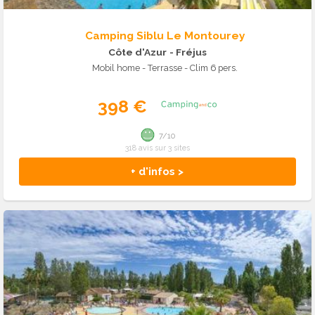
Camping Siblu Le Montourey
Côte d'Azur
- Fréjus
Mobil home - Terrasse - Clim 6 pers.
398 €
7/10
318 avis sur 3 sites
+ d'infos >