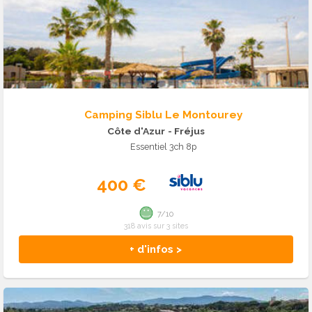
Camping Siblu Le Montourey
Côte d'Azur
- Fréjus
Essentiel 3ch 8p
400 €
7/10
318 avis sur 3 sites
+ d'infos >