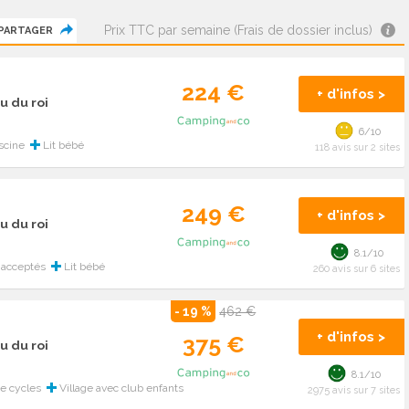
Prix TTC par semaine (Frais de dossier inclus)
PARTAGER
224 €
+ d'infos >
u du roi
6/10
scine
Lit bébé
118 avis sur 2 sites
249 €
+ d'infos >
u du roi
8.1/10
 acceptés
Lit bébé
260 avis sur 6 sites
- 19 %
462 €
+ d'infos >
375 €
u du roi
8.1/10
e cycles
Village avec club enfants
2975 avis sur 7 sites