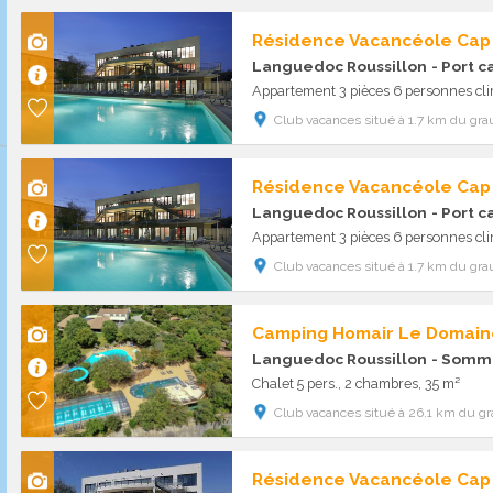
Résidence Vacancéole Ca
Languedoc Roussillon
- Port 
Appartement 3 pièces 6 personnes cli
Club vacances situé à 1.7 km du grau
Résidence Vacancéole Ca
Languedoc Roussillon
- Port 
Appartement 3 pièces 6 personnes cli
Club vacances situé à 1.7 km du grau
Camping Homair Le Domain
Languedoc Roussillon
- Somm
Chalet 5 pers., 2 chambres, 35 m²
Club vacances situé à 26.1 km du gr
Résidence Vacancéole Ca