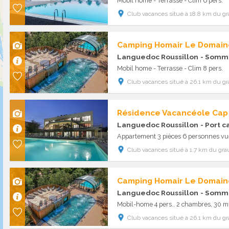
Mobil home - Terrasse - Clim 6 pers.
Club vacances situé à 18.8 km du gr
Camping Homair Le Domain
Languedoc Roussillon
- Somm
Mobil home - Terrasse - Clim 8 pers.
Club vacances situé à 26.1 km du gr
Résidence Vacancéole Ca
Languedoc Roussillon
- Port 
Appartement 3 pièces 6 personnes vue
Club vacances situé à 1.7 km du grau
Camping Homair Le Domain
Languedoc Roussillon
- Somm
Mobil-home 4 pers., 2 chambres, 30 m
Club vacances situé à 26.1 km du gr