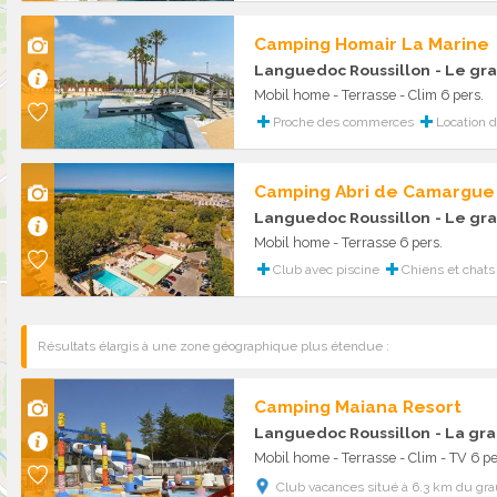
Camping Homair La Marine
Languedoc Roussillon
- Le gra
Mobil home - Terrasse - Clim 6 pers.
Proche des commerces
Location d
Camping Abri de Camargue
Languedoc Roussillon
- Le gra
Mobil home - Terrasse 6 pers.
Club avec piscine
Chiens et chats
Résultats élargis à une zone géographique plus étendue :
Camping Maiana Resort
Languedoc Roussillon
- La gr
Mobil home - Terrasse - Clim - TV 6 pe
Club vacances situé à 6.3 km du gra