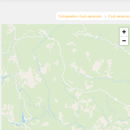
Comparateur club vacances
Club vacance
+
−