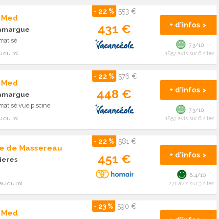
- 22 %
553 €
p Med
+ d'infos >
431 €
camargue
matisé
7.3/10
 du roi
1857 avis sur 6 sites
- 22 %
576 €
p Med
+ d'infos >
448 €
camargue
matisé vue piscine
7.3/10
 du roi
1857 avis sur 6 sites
- 22 %
581 €
e de Massereau
+ d'infos >
451 €
ieres
8.4/10
au du roi
271 avis sur 3 sites
- 23 %
590 €
p Med