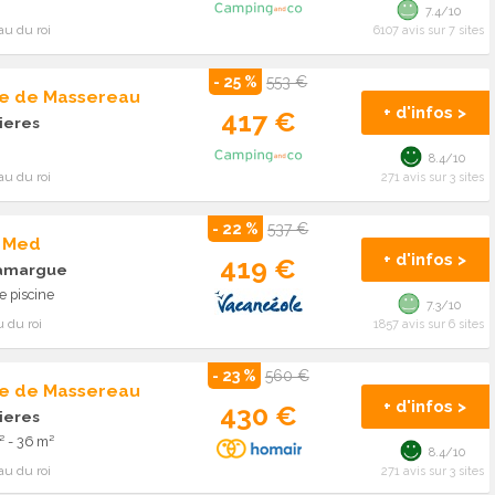
7.4/10
au du roi
6107 avis sur 7 sites
- 25 %
553 €
e de Massereau
+ d'infos >
417 €
ieres
8.4/10
au du roi
271 avis sur 3 sites
- 22 %
537 €
p Med
+ d'infos >
419 €
camargue
 piscine
7.3/10
 du roi
1857 avis sur 6 sites
- 23 %
560 €
e de Massereau
+ d'infos >
430 €
ieres
² - 36 m²
8.4/10
au du roi
271 avis sur 3 sites