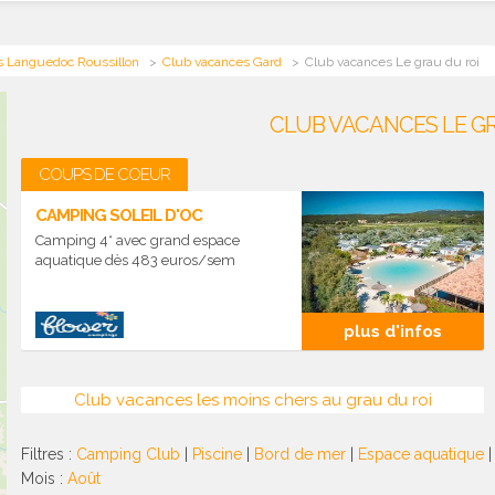
s Languedoc Roussillon
Club vacances Gard
Club vacances Le grau du roi
CLUB VACANCES LE GR
COUPS DE COEUR
CAMPING SOLEIL D'OC
Camping 4* avec grand espace
aquatique dès 483 euros/sem
plus d'infos
Club vacances les moins chers au grau du roi
Filtres :
Camping Club
|
Piscine
|
Bord de mer
|
Espace aquatique
Mois :
Août