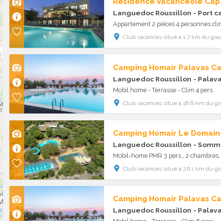
Résidence Vacancéole Ca
Languedoc Roussillon
- Port 
Appartement 2 pièces 4 personnes clim
Club vacances situé à 1.7 km du grau
Camping Homair Palavas C
Languedoc Roussillon
- Palava
Mobil home - Terrasse - Clim 4 pers.
Club vacances situé à 18.8 km du gr
Camping Homair Le Domain
Languedoc Roussillon
- Somm
Mobil-home PMR 3 pers., 2 chambres,
Club vacances situé à 26.1 km du gr
Camping Homair Palavas C
Languedoc Roussillon
- Palava