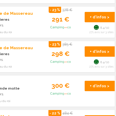
- 23 %
378 €
e de Massereau
+ d'infos >
291 €
ieres
rs.
8.4/10
au du roi
271 avis sur 3 sites
- 23 %
385 €
e de Massereau
+ d'infos >
298 €
ieres
rs.
8.4/10
au du roi
271 avis sur 3 sites
300 €
+ d'infos >
ande motte
rs.
u du roi
- 22 %
484 €