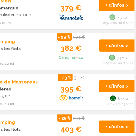
p Med
+ d'infos >
379 €
camargue
atisé vue piscine
7.3/10
 du roi
1857 avis sur 6 sites
- 24 %
504 €
amping
+ d'infos >
382 €
s les flots
7.4/10
au du roi
6107 avis sur 7 sites
- 23 %
511 €
e de Massereau
+ d'infos >
395 €
ieres
 25 m²
8.4/10
au du roi
271 avis sur 3 sites
- 25 %
539 €
amping
+ d'infos >
403 €
s les flots