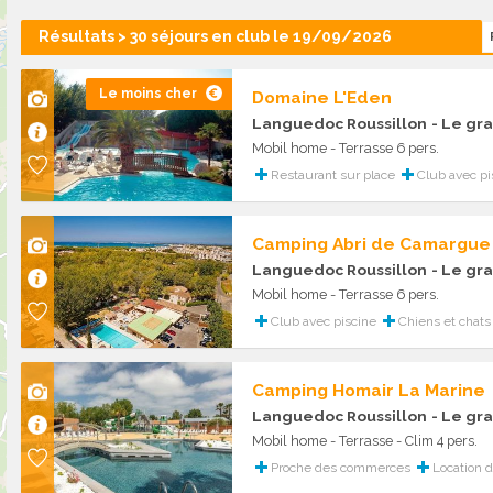
Résultats > 30 séjours en club le 19/09/2026
Le moins cher
Domaine L'Eden
Languedoc Roussillon
- Le gra
Mobil home - Terrasse 6 pers.
Restaurant sur place
Club avec pi
Camping Abri de Camargue
Languedoc Roussillon
- Le gra
Mobil home - Terrasse 6 pers.
Club avec piscine
Chiens et chats
Camping Homair La Marine
Languedoc Roussillon
- Le gra
Mobil home - Terrasse - Clim 4 pers.
Proche des commerces
Location d