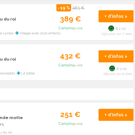
- 19 %
483 €
+ d'infos >
389 €
u du roi
8.1/10
e cycles
Village avec club enfants
2975 avis sur 7 sites
432 €
+ d'infos >
u du roi
8.1/10
 acceptés
Lit bébé
260 avis sur 6 sites
251 €
+ d'infos >
ande motte
rs.
u du roi