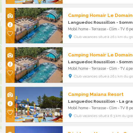
Camping Homair Le Domain
Languedoc Roussillon
- Somm
Mobil home - Terrasse - Clim - TV 6 pe
Club vacances situé à 26.1 km du gr
Camping Homair Le Domain
Languedoc Roussillon
- Somm
Mobil home - Terrasse - Clim - TV 4 pe
Club vacances situé à 26.1 km du gr
Camping Maiana Resort
Languedoc Roussillon
- La gr
Mobil home - Terrasse - Clim - TV 8 pe
Club vacances situé à 6.3 km du gra