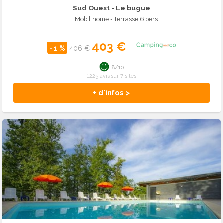
Sud Ouest
- Le bugue
Mobil home - Terrasse 6 pers.
403 €
- 1 %
406 €
8/10
1225 avis sur 7 sites
+ d'infos >