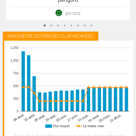
périgord
91/100
BAROMÈTRE DES PRIX DES CLUB VACANCES
1,250
1,000
750
500
250
0
22 août
31 octo.
05 sept.
14 nove.
19 sept.
28 nove.
03 octo.
12 déce.
08 août
17 octo.
Prix moyen
Le moins cher