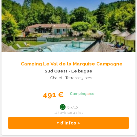
Camping Le Val de la Marquise Campagne
Sud Ouest
- Le bugue
Chalet - Terrasse 3 pers.
491 €
8.5/10
117 avis sur 4 sites
+ d'infos >