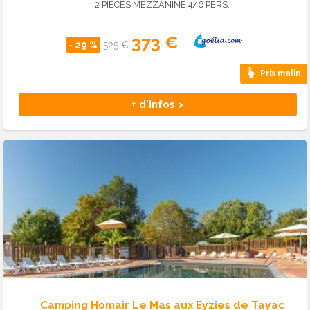
2 PIECES MEZZANINE 4/6 PERS.
373 €
- 29 %
525 €
Prix malin
+ d'infos >
Camping Homair Le Mas aux Eyzies de Tayac