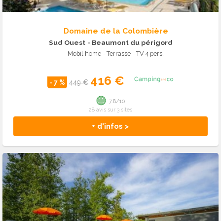
Domaine de la Colombière
Sud Ouest
- Beaumont du périgord
Mobil home - Terrasse - TV 4 pers.
416 €
- 7 %
449 €
7.8/10
28 avis sur 3 sites
+ d'infos >