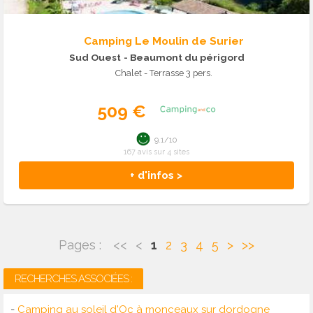
Camping Le Moulin de Surier
Sud Ouest
- Beaumont du périgord
Chalet - Terrasse 3 pers.
509 €
9.1/10
167 avis sur 4 sites
+ d'infos >
Pages :
<<
<
1
2
3
4
5
>
>>
RECHERCHES ASSOCIÉES :
-
Camping au soleil d'Oc à monceaux sur dordogne