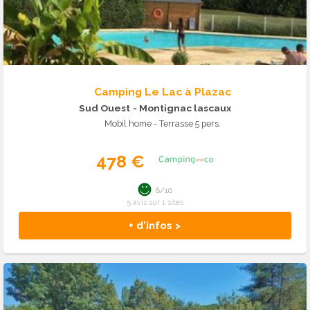
Camping Le Lac à Plazac
Sud Ouest
- Montignac lascaux
Mobil home - Terrasse 5 pers.
478 €
8/10
5 avis sur 1 sites
+ d'infos >