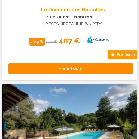
Le Domaine des Nouailles
Sud Ouest
- Nontron
2 PIECES MEZZANINE 6/7 PERS.
407 €
- 29 %
574 €
Prix malin
+ d'infos >