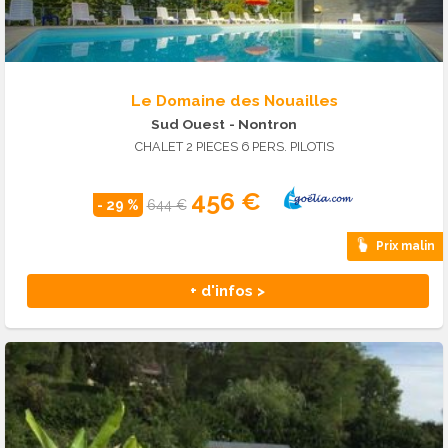
Le Domaine des Nouailles
Sud Ouest
- Nontron
CHALET 2 PIECES 6 PERS. PILOTIS
456 €
- 29 %
644 €
Prix malin
+ d'infos >