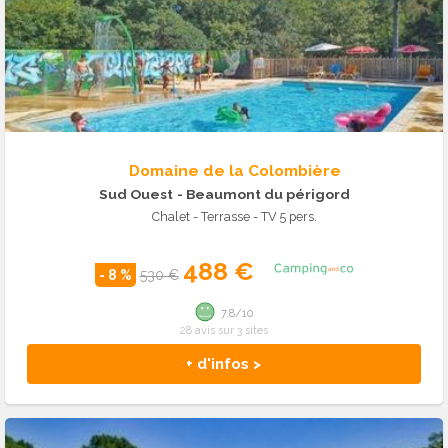
Domaine de la Colombière
Sud Ouest
- Beaumont du périgord
Chalet - Terrasse - TV 5 pers.
488 €
- 8 %
530 €
7.8/10
28 avis sur 3 sites
+ d'infos >