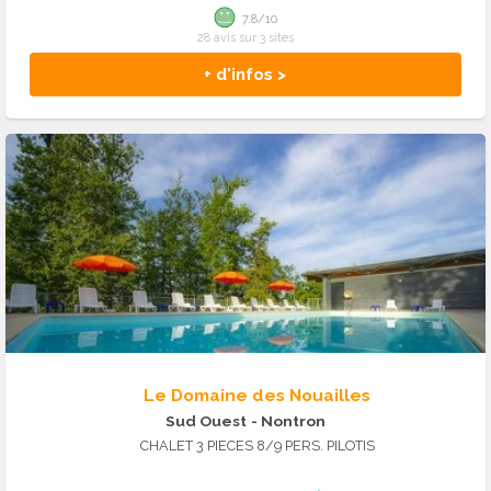
7.8/10
28 avis sur 3 sites
+ d'infos >
Le Domaine des Nouailles
Sud Ouest
- Nontron
CHALET 3 PIECES 8/9 PERS. PILOTIS