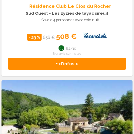
Résidence Club Le Clos du Rocher
Sud Ouest
- Les Eyzies de tayac sireuil
Studio 4 personnes avec coin nuit
508 €
- 23 %
656 €
8.2/10
857 avis sur 3 sites
+ d'infos >