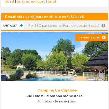
nabirat
|
Salignac eyvigues
|
Sarlat
Résultats > 94 séjours en club le 22/08/2026
Prix TTC par semaine (Frais de dossier inclus)
PARTAGER
Le moins cher
Camping La Cigaline
Sud Ouest
- Montpon ménestérol
Bungalow - Terrasse 4 pers.