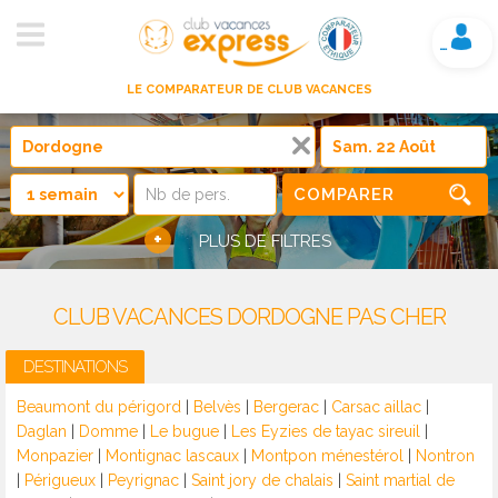
Mon compte
LE COMPARATEUR DE CLUB VACANCES
COMPARER
+
PLUS DE FILTRES
CLUB VACANCES DORDOGNE PAS CHER
DESTINATIONS
Beaumont du périgord
|
Belvès
|
Bergerac
|
Carsac aillac
|
Daglan
|
Domme
|
Le bugue
|
Les Eyzies de tayac sireuil
|
Monpazier
|
Montignac lascaux
|
Montpon ménestérol
|
Nontron
|
Périgueux
|
Peyrignac
|
Saint jory de chalais
|
Saint martial de