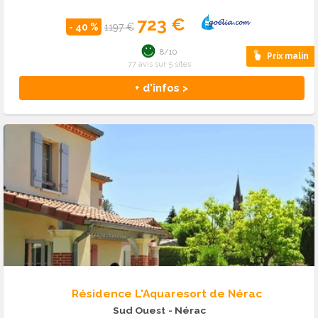
723 €
- 40 %
1197 €
8/10
Prix malin
77 avis sur 5 sites
+ d'infos >
Résidence L'Aquaresort de Nérac
Sud Ouest
- Nérac