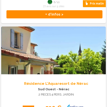
8/10
Prix malin
77 avis sur 5 sites
+ d'infos >
Résidence L'Aquaresort de Nérac
Sud Ouest
- Nérac
2 PIECES 4 PERS. JARDIN