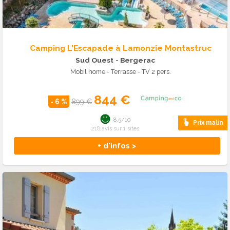
Camping L'Escapade à Lamonzie Montastruc
Sud Ouest
- Bergerac
Mobil home - Terrasse - TV 2 pers.
844 €
- 6 %
899 €
8.5/10
Prix malin
218 avis sur 1 sites
+ d'infos >