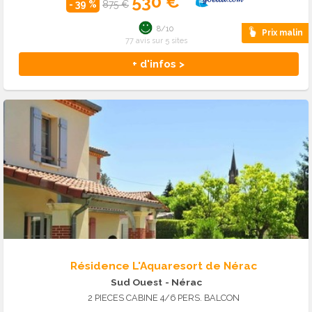
530 €
- 39 %
875 €
8/10
Prix malin
77 avis sur 5 sites
+ d'infos >
Résidence L'Aquaresort de Nérac
Sud Ouest
- Nérac
2 PIECES CABINE 4/6 PERS. BALCON