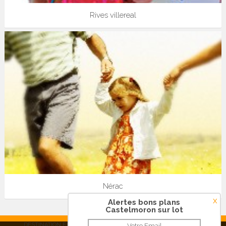
Rives villereal
Nérac
x
Alertes bons plans
Castelmoron sur lot
DESTINATION EXPRESS SAS - RCS Créteil 515 038 248 |
Contact
|