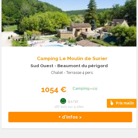
Camping Le Moulin de Surier
Sud Ouest
- Beaumont du périgord
Chalet - Terrasse 4 pers.
1054 €
9.1/10
Prix malin
167 avis sur 4 sites
+ d'infos >