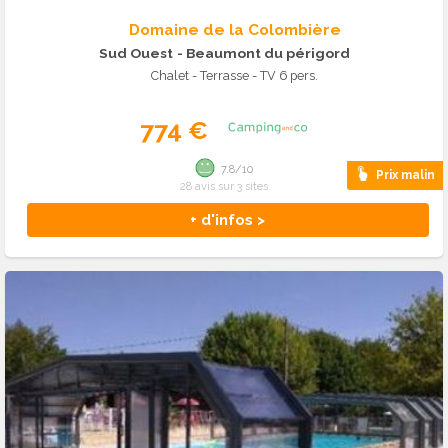
Domaine de la Colombière
Sud Ouest
- Beaumont du périgord
Chalet - Terrasse - TV 6 pers.
774 €
7.8/10
Prix malin
28 avis sur 3 sites
+ d'infos >