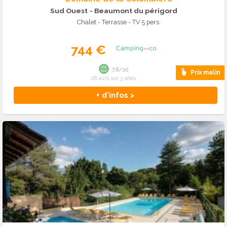
Sud Ouest
- Beaumont du périgord
Chalet - Terrasse - TV 5 pers.
744 €
7.8/10
Prix malin
28 avis sur 3 sites
+ d'infos >