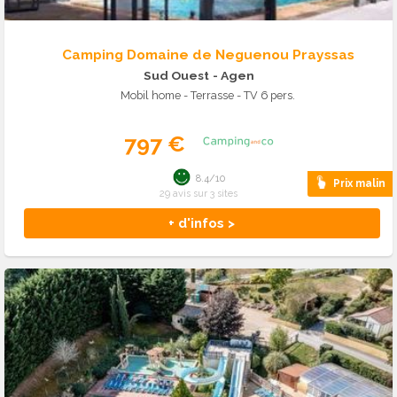
Camping Domaine de Neguenou Prayssas
Sud Ouest
- Agen
Mobil home - Terrasse - TV 6 pers.
797 €
8.4/10
Prix malin
29 avis sur 3 sites
+ d'infos >