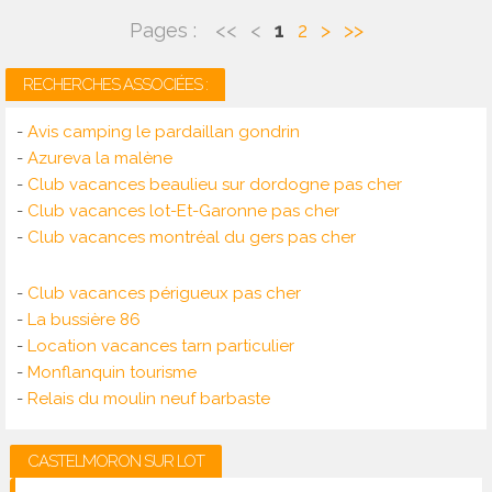
Pages :
<<
<
1
2
>
>>
RECHERCHES ASSOCIÉES :
-
Avis camping le pardaillan gondrin
-
Azureva la malène
-
Club vacances beaulieu sur dordogne pas cher
-
Club vacances lot-Et-Garonne pas cher
-
Club vacances montréal du gers pas cher
-
Club vacances périgueux pas cher
-
La bussière 86
-
Location vacances tarn particulier
-
Monflanquin tourisme
-
Relais du moulin neuf barbaste
CASTELMORON SUR LOT