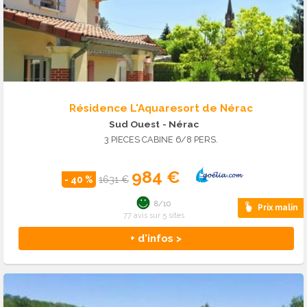
Résidence L'Aquaresort de Nérac
Sud Ouest
- Nérac
3 PIECES CABINE 6/8 PERS.
984 €
- 40 %
1631 €
8/10
Prix malin
77 avis sur 5 sites
+ d'infos >