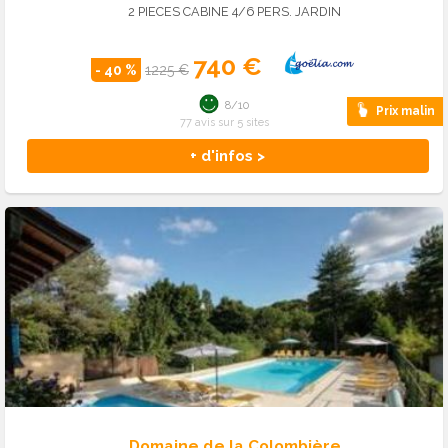
2 PIECES CABINE 4/6 PERS. JARDIN
740 €
- 40 %
1225 €
8/10
Prix malin
77 avis sur 5 sites
+ d'infos >
Domaine de la Colombière