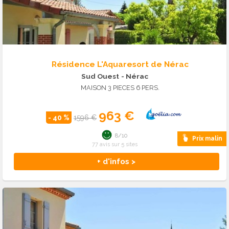
Résidence L'Aquaresort de Nérac
Sud Ouest
- Nérac
MAISON 3 PIECES 6 PERS.
963 €
- 40 %
1596 €
8/10
Prix malin
77 avis sur 5 sites
+ d'infos >