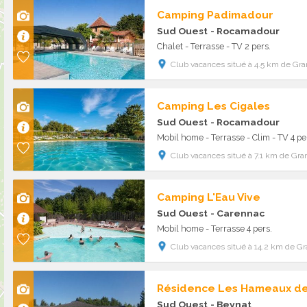
Camping Padimadour
Sud Ouest
- Rocamadour
Chalet - Terrasse - TV 2 pers.
Club vacances situé à 4.5 km de Gr
Camping Les Cigales
Sud Ouest
- Rocamadour
Mobil home - Terrasse - Clim - TV 4 pe
Club vacances situé à 7.1 km de Gra
Camping L'Eau Vive
Sud Ouest
- Carennac
Mobil home - Terrasse 4 pers.
Club vacances situé à 14.2 km de G
Résidence Les Hameaux de
Sud Ouest
- Beynat