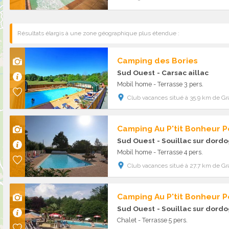
Résultats élargis à une zone géographique plus étendue :
Camping des Bories
Sud Ouest
- Carsac aillac
Mobil home - Terrasse 3 pers.
Club vacances situé à 35.9 km de G
Camping Au P'tit Bonheur Pe
Sud Ouest
- Souillac sur dord
Mobil home - Terrasse 4 pers.
Club vacances situé à 27.7 km de G
Camping Au P'tit Bonheur Pe
Sud Ouest
- Souillac sur dord
Chalet - Terrasse 5 pers.