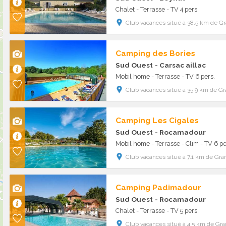
Chalet - Terrasse - TV 4 pers.
Club vacances situé à 38.5 km de G
Camping des Bories
Sud Ouest
- Carsac aillac
Mobil home - Terrasse - TV 6 pers.
Club vacances situé à 35.9 km de G
Camping Les Cigales
Sud Ouest
- Rocamadour
Mobil home - Terrasse - Clim - TV 6 pe
Club vacances situé à 7.1 km de Gra
Camping Padimadour
Sud Ouest
- Rocamadour
Chalet - Terrasse - TV 5 pers.
Club vacances situé à 4.5 km de Gr