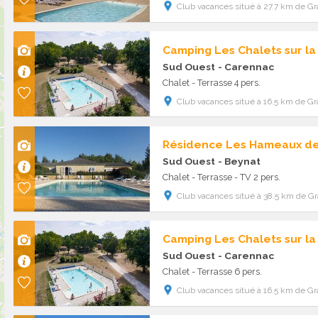
Club vacances situé à 27.7 km de G
Sud Ouest
- Carennac
Chalet - Terrasse 4 pers.
Club vacances situé à 16.5 km de G
Résidence Les Hameaux de
Sud Ouest
- Beynat
Chalet - Terrasse - TV 2 pers.
Club vacances situé à 38.5 km de G
Sud Ouest
- Carennac
Chalet - Terrasse 6 pers.
Club vacances situé à 16.5 km de G