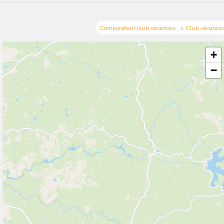
Comparateur club vacances
Club vacance
+
−