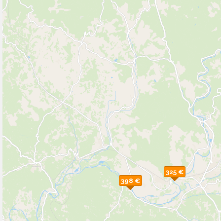
325 €
398 €