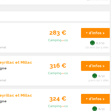
283 €
+ d'infos >
8.7/10
ramat
121 avis sur 5 sites
yrillac et Millac
316 €
+ d'infos >
ogne
8/10
ramat
4 avis sur 1 sites
yrillac et Millac
324 €
+ d'infos >
ogne
8/10