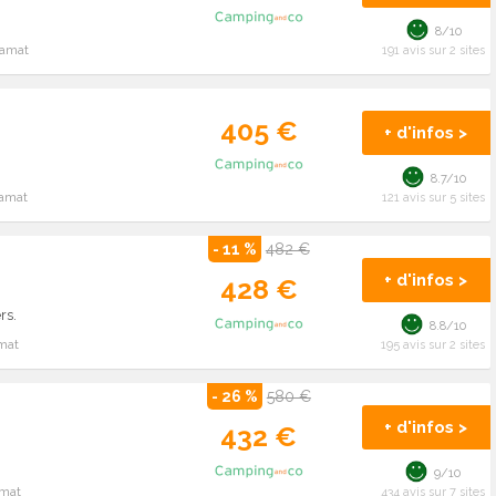
8/10
ramat
191 avis sur 2 sites
405 €
+ d'infos >
8.7/10
ramat
121 avis sur 5 sites
- 11 %
482 €
+ d'infos >
428 €
rs.
8.8/10
mat
195 avis sur 2 sites
- 26 %
580 €
+ d'infos >
432 €
9/10
amat
434 avis sur 7 sites