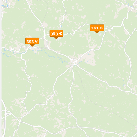
261 €
383 €
393 €