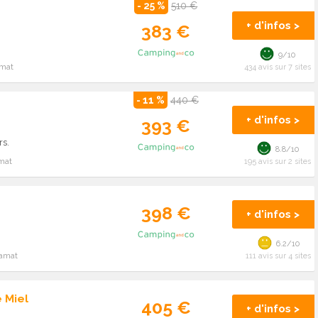
- 25 %
510 €
+ d'infos >
383 €
9/10
amat
434 avis sur 7 sites
- 11 %
440 €
+ d'infos >
393 €
rs.
8.8/10
mat
195 avis sur 2 sites
398 €
+ d'infos >
6.2/10
ramat
111 avis sur 4 sites
 Miel
405 €
+ d'infos >