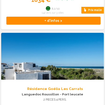
8.2/10
Prix malin
142 avis sur 3 sites
+ d'infos >
Résidence Goélia Les Carrats
Languedoc Roussillon
- Port leucate
2 PIECES 4 PERS.