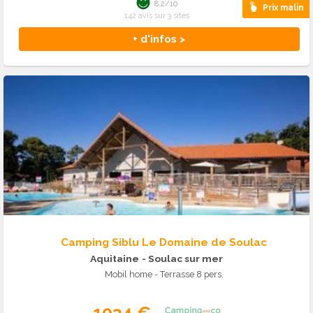
8.2/10
Prix malin
142 avis sur 3 sites
+ d'infos >
Camping Siblu Le Domaine de Soulac
Aquitaine
- Soulac sur mer
Mobil home - Terrasse 8 pers.
1034 €