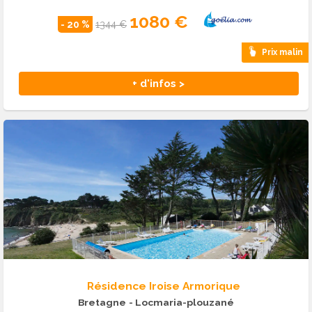
1080 €
- 20 %
1344 €
Prix malin
+ d'infos >
Résidence Iroise Armorique
Bretagne
- Locmaria-plouzané