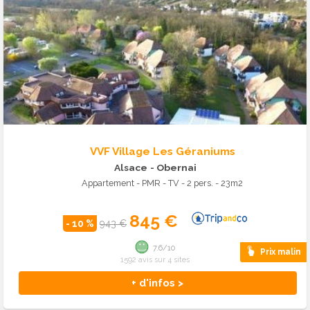
VVF Village Les Géraniums
Alsace
- Obernai
Appartement - PMR - TV - 2 pers. - 23m2
845 €
- 10 %
943 €
7.6/10
Prix malin
1592 avis sur 4 sites
+ d'infos >