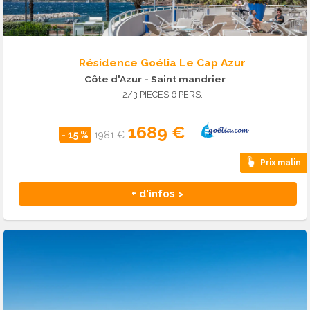
Résidence Goélia Le Cap Azur
Côte d'Azur
- Saint mandrier
2/3 PIECES 6 PERS.
1689 €
- 15 %
1981 €
Prix malin
+ d'infos >