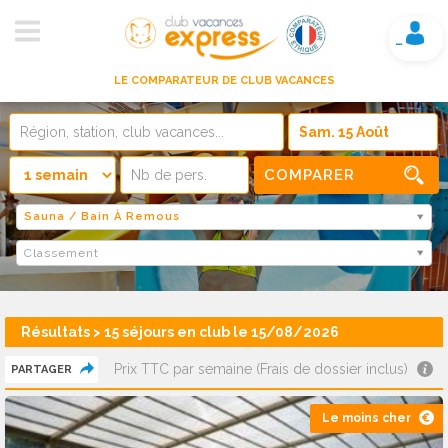
Mon compte
LE COMPARATEUR DE CLUB VACANCES
COMPARER
Sauna / Bain À Remous
Classement
Résultats > 15 séjours en club le 15/08/2026
Prix TTC par semaine (Frais de dossier inclus)
PARTAGER
Le moins cher