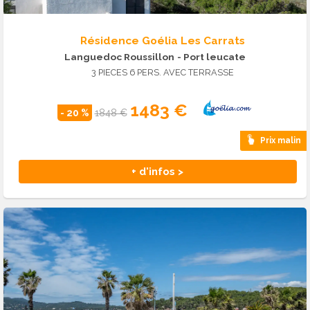
Résidence Goélia Les Carrats
Languedoc Roussillon
- Port leucate
3 PIECES 6 PERS. AVEC TERRASSE
1483 €
- 20 %
1848 €
Prix malin
+ d'infos >