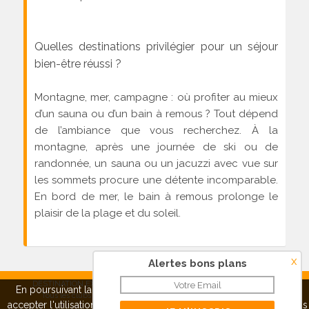
Quelles destinations privilégier pour un séjour
bien-être réussi ?
Montagne, mer, campagne : où profiter au mieux
d’un sauna ou d’un bain à remous ? Tout dépend
de l’ambiance que vous recherchez. À la
montagne, après une journée de ski ou de
randonnée, un sauna ou un jacuzzi avec vue sur
les sommets procure une détente incomparable.
En bord de mer, le bain à remous prolonge le
plaisir de la plage et du soleil.
x
Alertes bons plans
DESTINATION EXPRESS SAS - RCS Créteil 515 038 248 |
Contact
|
En poursuivant la navigation sur ce site, vous pouvez
refuser
ou
Tous les clubs vacances
|
Mentions légales
|
Qui sommes-
accepter
l'utilisation de cookies pour mieux vous servir.
A propos
nous ?
|
Confidentialité