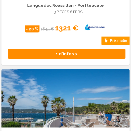
Languedoc Roussillon
- Port leucate
3 PIECES 6 PERS.
1321 €
- 20 %
1645 €
Prix malin
+ d'infos >