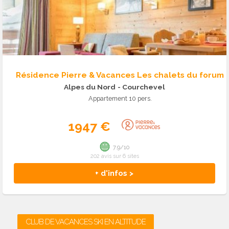
Résidence Pierre & Vacances Les chalets du forum
Alpes du Nord
- Courchevel
Appartement 10 pers.
1947 €
7.9/10
202 avis sur 6 sites
+ d'infos >
CLUB DE VACANCES SKI EN ALTITUDE