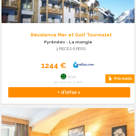
Résidence Mer et Golf Tourmalet
Pyrénées
- La mongie
3 PIECES 6 PERS.
1244 €
8/10
Prix malin
522 avis sur 5 sites
+ d'infos >