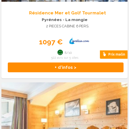
Résidence Mer et Golf Tourmalet
Pyrénées
- La mongie
2 PIECES CABINE 6 PERS.
1097 €
8/10
Prix malin
522 avis sur 5 sites
+ d'infos >