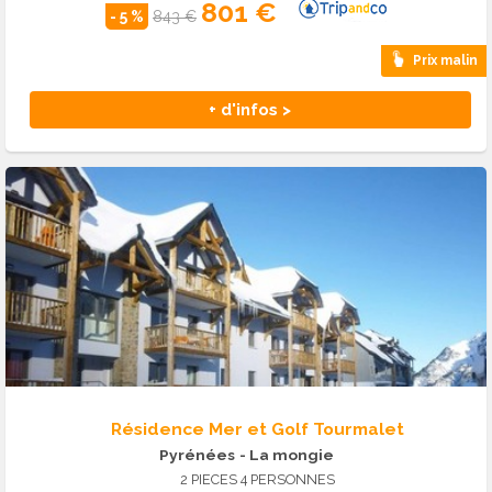
801 €
- 5 %
843 €
Prix malin
+ d'infos >
Résidence Mer et Golf Tourmalet
Pyrénées
- La mongie
2 PIECES 4 PERSONNES