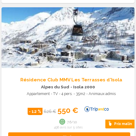
Résidence Club MMV Les Terrasses d'Isola
Alpes du Sud
- Isola 2000
Appartement - TV - 4 pers. - 35m2 - Animaux admis
550 €
- 12 %
626 €
7.6/10
Prix malin
498 avis sur 5 sites