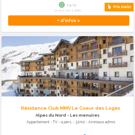
7.5/10
Prix malin
21 avis sur 4 sites
+ d'infos >
Résidence Club MMV Le Coeur des Loges
Alpes du Nord
- Les menuires
Appartement - TV - 4 pers. - 32m2 - Animaux admis