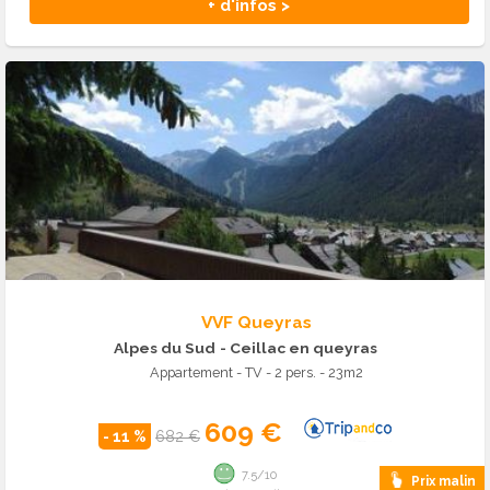
+ d'infos >
VVF Queyras
Alpes du Sud
- Ceillac en queyras
Appartement - TV - 2 pers. - 23m2
609 €
- 11 %
682 €
7.5/10
Prix malin