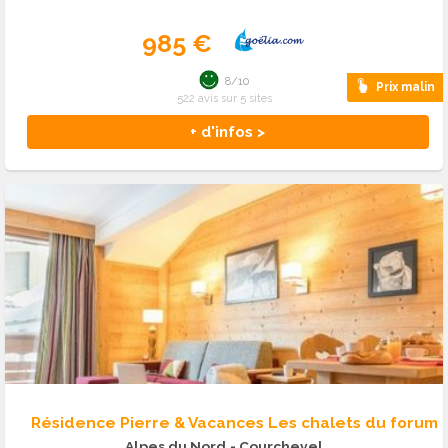
985 €
8/10
Prix malin
522 avis sur 5 sites
+ d'infos >
Résidence Pierre & Vacances Les chalets du forum
Alpes du Nord
- Courchevel