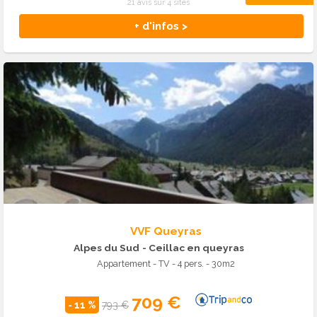
21 avis sur 4 sites
+ d'infos >
VVF Queyras
Alpes du Sud
- Ceillac en queyras
Appartement - TV - 4 pers. - 30m2
709 €
- 11 %
793 €