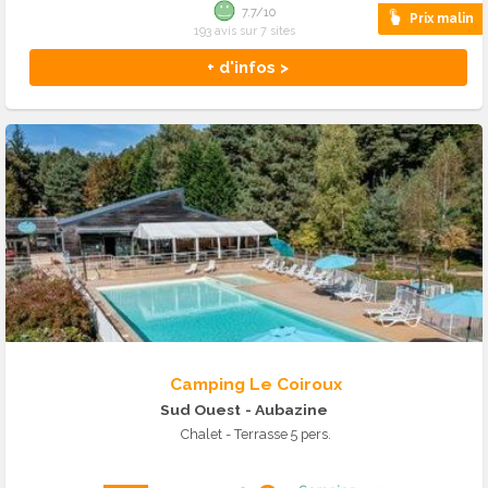
7.7/10
Prix malin
193 avis sur 7 sites
+ d'infos >
Camping Le Coiroux
Sud Ouest
- Aubazine
Chalet - Terrasse 5 pers.