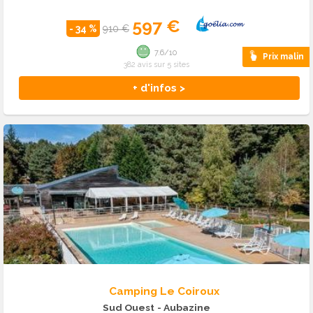
597 €
- 34 %
910 €
7.6/10
Prix malin
382 avis sur 5 sites
+ d'infos >
Camping Le Coiroux
Sud Ouest
- Aubazine