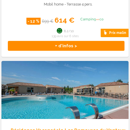
Mobil home - Terrasse 4 pers.
614 €
- 12 %
699 €
8.2/10
Prix malin
139 avis sur 6 sites
+ d'infos >