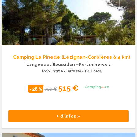
Camping La Pinede (Lézignan-Corbières à 4 km)
Languedoc Roussillon
- Port minervois
Mobil home - Terrasse - TV 2 pers.
515 €
- 26 %
700 €
+ d'infos >