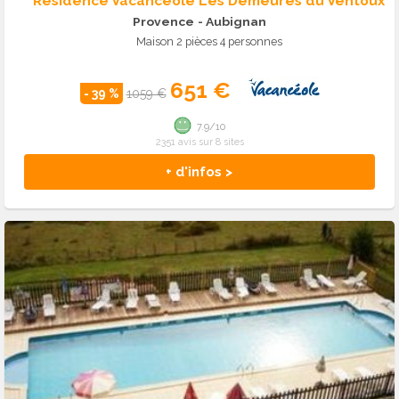
Résidence Vacancéole Les Demeures du Ventoux
Provence
- Aubignan
Maison 2 pièces 4 personnes
651 €
- 39 %
1059 €
7.9/10
2351 avis sur 8 sites
+ d'infos >