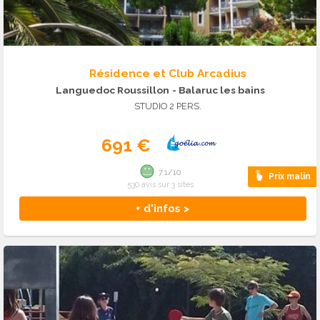
Résidence et Club Arcadius
Languedoc Roussillon
- Balaruc les bains
STUDIO 2 PERS.
691 €
7.1/10
Prix malin
530 avis sur 3 sites
+ d'infos >