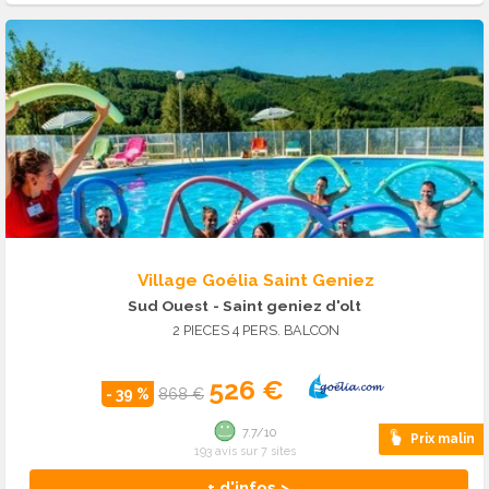
Village Goélia Saint Geniez
Sud Ouest
- Saint geniez d'olt
2 PIECES 4 PERS. BALCON
526 €
- 39 %
868 €
7.7/10
Prix malin
193 avis sur 7 sites
+ d'infos >