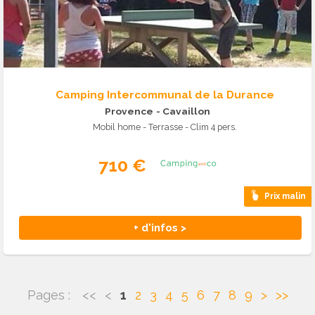
Camping Intercommunal de la Durance
Provence
- Cavaillon
Mobil home - Terrasse - Clim 4 pers.
710 €
Prix malin
+ d'infos >
Pages :
<<
<
1
2
3
4
5
6
7
8
9
>
>>