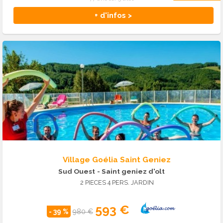
+ d'infos >
Village Goélia Saint Geniez
Sud Ouest
- Saint geniez d'olt
2 PIECES 4 PERS. JARDIN
593 €
- 39 %
980 €