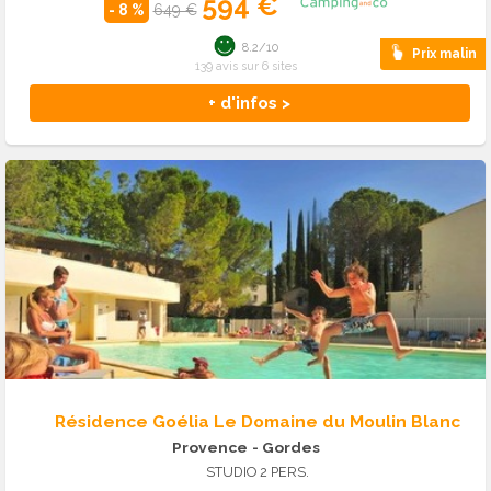
594 €
- 8 %
649 €
8.2/10
Prix malin
139 avis sur 6 sites
+ d'infos >
Résidence Goélia Le Domaine du Moulin Blanc
Provence
- Gordes
STUDIO 2 PERS.