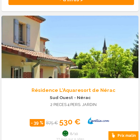
Résidence L'Aquaresort de Nérac
Sud Ouest
- Nérac
2 PIECES 4 PERS. JARDIN
530 €
- 39 %
875 €
8/10
Prix malin
77 avis sur 5 sites