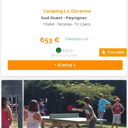
Camping La Garenne
Sud Ouest
- Peyrignac
Chalet - Terrasse - TV 2 pers.
653 €
8.8/10
Prix malin
388 avis sur 4 sites
+ d'infos >