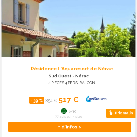
Résidence L'Aquaresort de Nérac
Sud Ouest
- Nérac
2 PIECES 4 PERS. BALCON
517 €
- 39 %
854 €
8/10
Prix malin
77 avis sur 5 sites
+ d'infos >