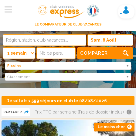
Mon compte
LE COMPARATEUR DE CLUB VACANCES
COMPARER
Piscine
Classement
Résultats > 599 séjours en club le 08/08/2026
Prix TTC par semaine (Frais de dossier inclus)
PARTAGER
Le moins cher