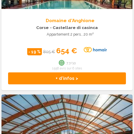
Domaine d'Anghione
Corse
- Castellare di casinca
Appartement 2 pers., 20 m²
654 €
- 19 %
805 €
7.7/10
1556 avis sur 6 sites
+ d'infos >