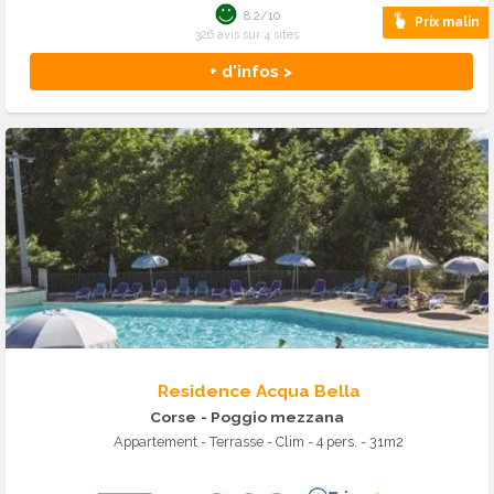
8.2/10
Prix malin
326 avis sur 4 sites
+ d'infos >
Residence Acqua Bella
Corse
- Poggio mezzana
Appartement - Terrasse - Clim - 4 pers. - 31m2