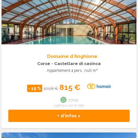
Domaine d'Anghione
Corse
- Castellare di casinca
Appartement 4 pers., null m²
815 €
- 19 %
1008 €
7.7/10
1556 avis sur 6 sites
+ d'infos >