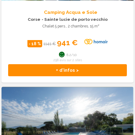
Camping Acqua e Sole
Corse
- Sainte lucie de porto vecchio
Chalet 5 pers., 2 chambres, 15 m²
941 €
- 18 %
1141 €
8.2/10
298 avis sur 2 sites
+ d'infos >