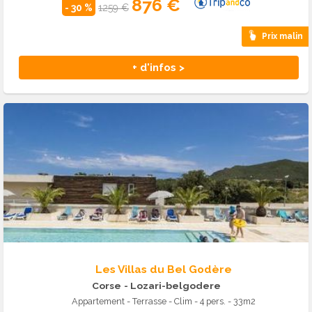
876 €
- 30 %
1259 €
Prix malin
+ d'infos >
Les Villas du Bel Godère
Corse
- Lozari-belgodere
Appartement - Terrasse - Clim - 4 pers. - 33m2