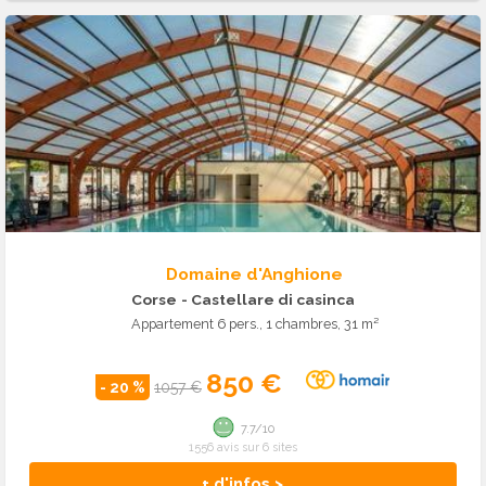
Domaine d'Anghione
Corse
- Castellare di casinca
Appartement 6 pers., 1 chambres, 31 m²
850 €
- 20 %
1057 €
7.7/10
1556 avis sur 6 sites
+ d'infos >