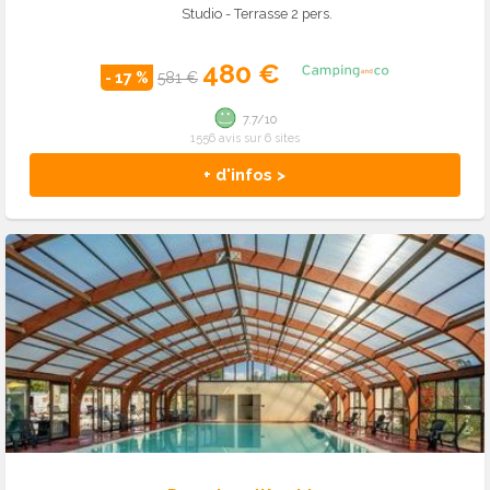
Studio - Terrasse 2 pers.
480 €
- 17 %
581 €
7.7/10
1556 avis sur 6 sites
+ d'infos >