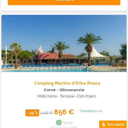
Camping Marina d'Erba Rossa
Corse
- Ghisonaccia
Mobil home - Terrasse - Clim 6 pers.
856 €
- 25 %
1148 €
7.1/10
Prix malin
510 avis sur 4 sites