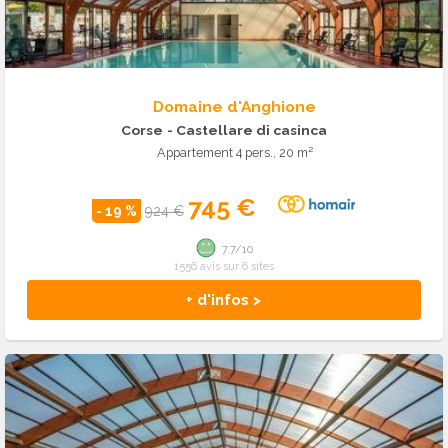
Domaine d'Anghione
Corse
- Castellare di casinca
Appartement 4 pers., 20 m²
745 €
- 19 %
924 €
7.7/10
1556 avis sur 6 sites
+ d'infos >