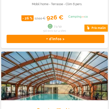
Mobil home - Terrasse - Clim 6 pers.
926 €
- 26 %
1244 €
7.1/10
Prix malin
510 avis sur 4 sites
+ d'infos >