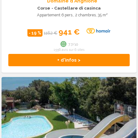
Domaine d'Anghione
Corse
- Castellare di casinca
Appartement 6 pers., 2 chambres, 35 m²
941 €
- 19 %
1162 €
7.7/10
1556 avis sur 6 sites
+ d'infos >