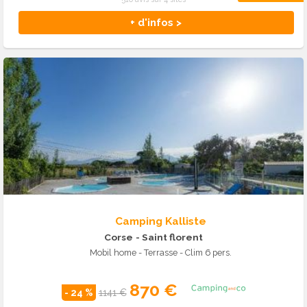
+ d'infos >
Camping Kalliste
Corse
- Saint florent
Mobil home - Terrasse - Clim 6 pers.
870 €
- 24 %
1141 €