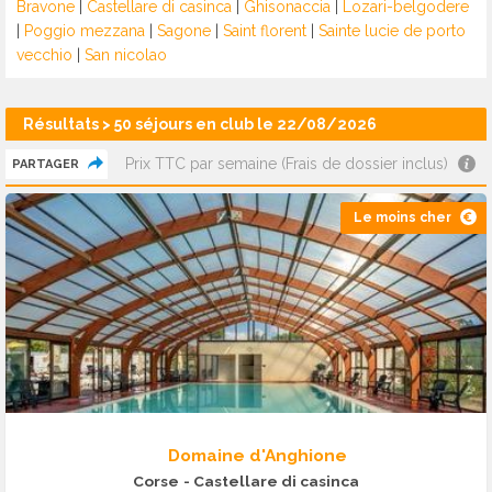
Bravone
|
Castellare di casinca
|
Ghisonaccia
|
Lozari-belgodere
|
Poggio mezzana
|
Sagone
|
Saint florent
|
Sainte lucie de porto
vecchio
|
San nicolao
Résultats > 50 séjours en club le 22/08/2026
Prix TTC par semaine (Frais de dossier inclus)
PARTAGER
Le moins cher
Domaine d'Anghione
Corse
- Castellare di casinca