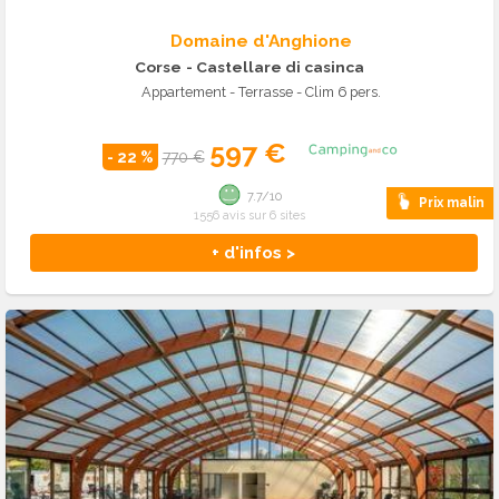
Domaine d'Anghione
Corse
- Castellare di casinca
Appartement - Terrasse - Clim 6 pers.
597 €
- 22 %
770 €
7.7/10
Prix malin
1556 avis sur 6 sites
+ d'infos >