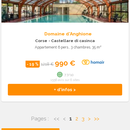
Domaine d'Anghione
Corse
- Castellare di casinca
Appartement 6 pers., 3 chambres, 35 m²
990 €
- 19 %
1218 €
7.7/10
1556 avis sur 6 sites
+ d'infos >
Pages :
<<
<
1
2
3
>
>>