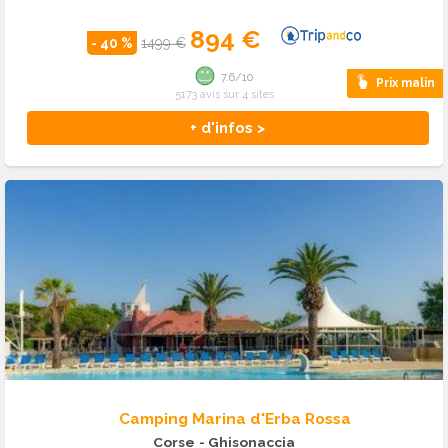
894 €
- 40 %
1499 €
7.6/10
Prix malin
5173 avis sur 4 sites
+ d'infos >
Camping Marina d'Erba Rossa
Corse
- Ghisonaccia