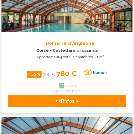
Domaine d'Anghione
Corse
- Castellare di casinca
Appartement 4 pers., 1 chambres, 31 m²
780 €
- 19 %
966 €
7.7/10
1556 avis sur 6 sites
+ d'infos >