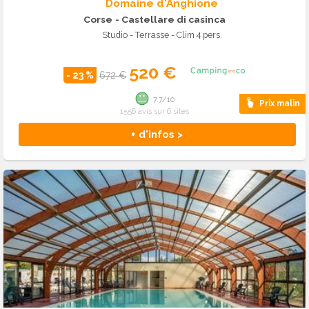
Domaine d'Anghione
Corse
- Castellare di casinca
Studio - Terrasse - Clim 4 pers.
520 €
- 23 %
672 €
7.7/10
Prix malin
1556 avis sur 6 sites
+ d'infos >