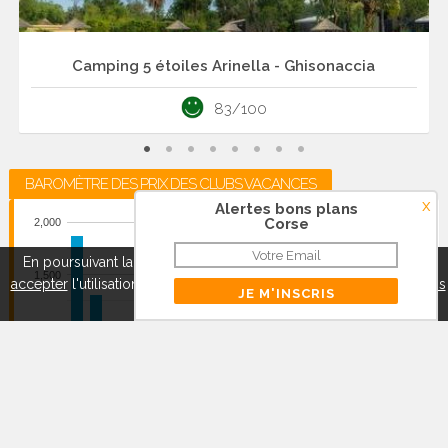
Camping 5 étoiles Arinella - Ghisonaccia
83/100
BAROMÈTRE DES PRIX DES CLUBS VACANCES
x
Alertes bons plans
Corse
2,000
En poursuivant la navigation sur ce site, vous pouvez
refuser
ou
1,500
accepter
l'utilisation de cookies pour mieux vous servir.
A propos
des cookies
Fermer
1,000
500
0