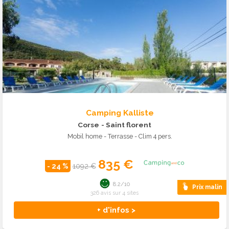
Camping Kalliste
Corse
- Saint florent
Mobil home - Terrasse - Clim 4 pers.
835 €
- 24 %
1092 €
8.2/10
Prix malin
326 avis sur 4 sites
+ d'infos >