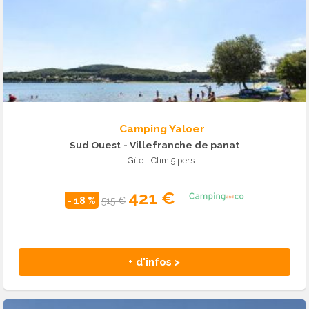
Camping Yaloer
Sud Ouest
- Villefranche de panat
Gîte - Clim 5 pers.
421 €
- 18 %
515 €
+ d'infos >