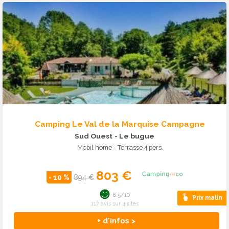
Camping Le Val de la Marquise Campagne
Sud Ouest
- Le bugue
Mobil home - Terrasse 4 pers.
803 €
- 10 %
894 €
8.5/10
Prix malin
117 avis sur 4 sites
+ d'infos >