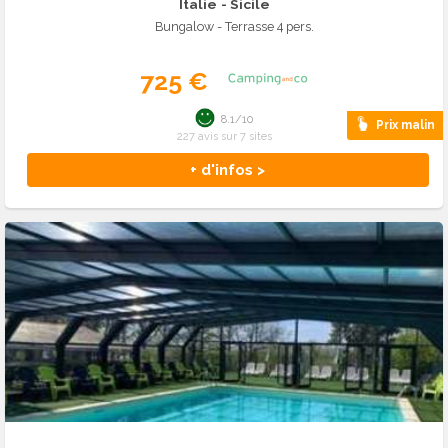
Italie
- Sicile
Bungalow - Terrasse 4 pers.
725 €
8.1/10
Prix malin
227 avis sur 7 sites
+ d'infos >