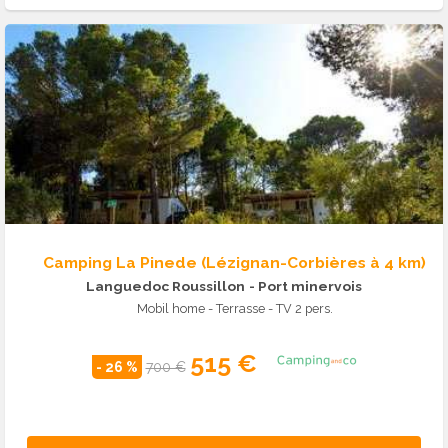
Camping La Pinede (Lézignan-Corbières à 4 km)
Languedoc Roussillon
- Port minervois
Mobil home - Terrasse - TV 2 pers.
515 €
- 26 %
700 €