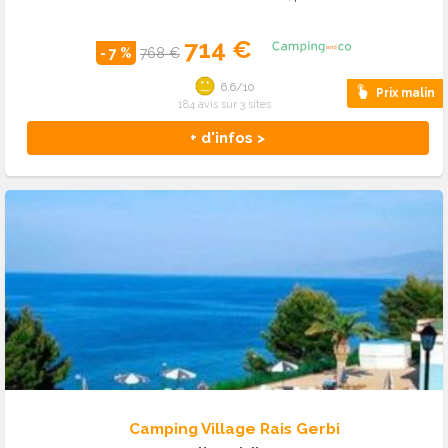
714 €
- 7 %
768 €
6.6/10
Prix malin
184 avis sur 3 sites
+ d'infos >
Camping Village Rais Gerbi