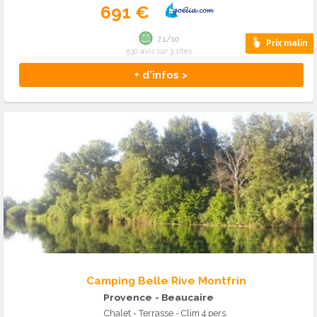
691 €
7.1/10
Prix malin
530 avis sur 3 sites
+ d'infos >
Camping Belle Rive Montfrin
Provence
- Beaucaire
Chalet - Terrasse - Clim 4 pers.