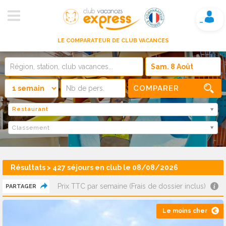
Mon compte
LE COMPARATEUR DE CLUB VACANCES
COMPARER
Restaurant
Classement
Résultats > 427 séjours en club le 08/08/2026
Prix TTC par semaine (Frais de dossier inclus)
PARTAGER
Le moins cher