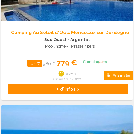
Camping Au Soleil d'Oc à Monceaux sur Dordogne
Sud Ouest
- Argentat
Mobil home - Terrasse 4 pers.
779 €
- 21 %
980 €
6.7/10
Prix malin
208 avis sur 4 sites
+ d'infos >