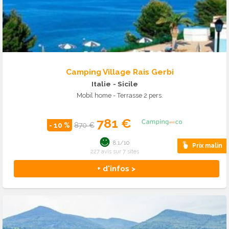
Camping Village Rais Gerbi
Italie
- Sicile
Mobil home - Terrasse 2 pers.
781 €
- 10 %
870 €
8.1/10
Prix malin
227 avis sur 7 sites
+ d'infos >