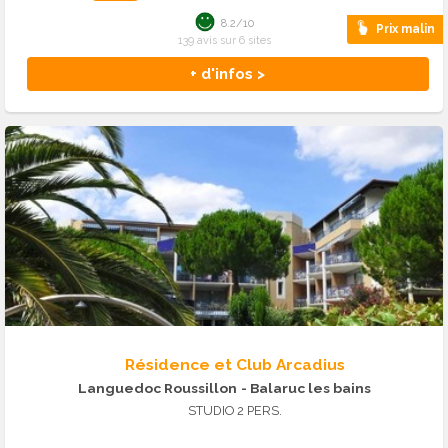
8.2/10
Prix malin
139 avis sur 6 sites
+ d'infos >
Résidence et Club Arcadius
Languedoc Roussillon
- Balaruc les bains
STUDIO 2 PERS.