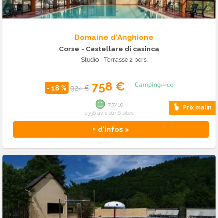
Domaine d'Anghione
Corse
- Castellare di casinca
Studio - Terrasse 2 pers.
758 €
- 18 %
924 €
7.7/10
Prix malin
1556 avis sur 6 sites
+ d'infos >