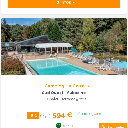
+ d'infos >
Camping Le Coiroux
Sud Ouest
- Aubazine
Chalet - Terrasse 5 pers.
594 €
- 8 %
649 €
8.2/10
Prix malin