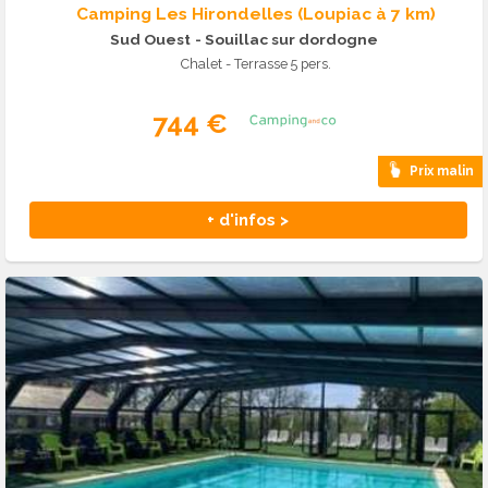
Camping Les Hirondelles (Loupiac à 7 km)
Sud Ouest
- Souillac sur dordogne
Chalet - Terrasse 5 pers.
744 €
Prix malin
+ d'infos >