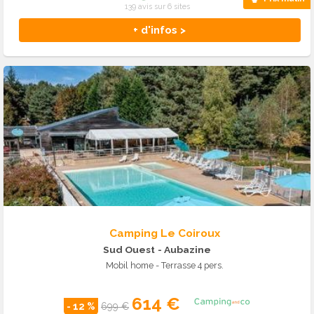
139 avis sur 6 sites
+ d'infos >
Camping Le Coiroux
Sud Ouest
- Aubazine
Mobil home - Terrasse 4 pers.
614 €
- 12 %
699 €