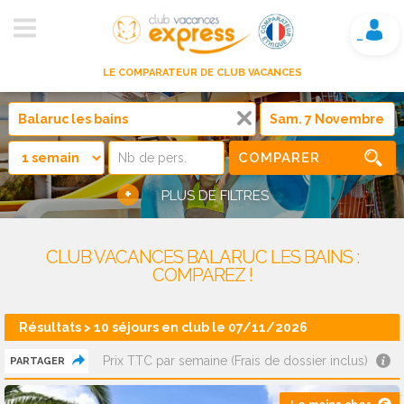
Mon compte
LE COMPARATEUR DE CLUB VACANCES
COMPARER
+
PLUS DE FILTRES
CLUB VACANCES BALARUC LES BAINS :
COMPAREZ !
Résultats > 10 séjours en club le 07/11/2026
Prix TTC par semaine (Frais de dossier inclus)
PARTAGER