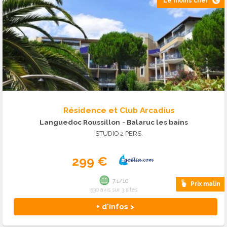
Le moins cher
Résidence et Club Arcadius
Languedoc Roussillon
- Balaruc les bains
STUDIO 2 PERS.
299 €
7.1/10
Prix malin
530 avis sur 3 sites
+ d'infos >