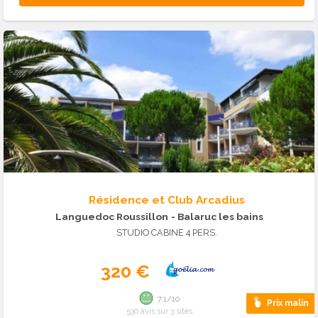
Résidence et Club Arcadius
Languedoc Roussillon
- Balaruc les bains
STUDIO CABINE 4 PERS.
320 €
7.1/10
Prix malin
530 avis sur 3 sites