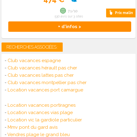
7.1/10
Prix malin
530 avis sur 3 sites
+ d'infos >
RECHERCHES ASSOCIÉES :
-
Club vacances espagne
-
Club vacances hérault pas cher
-
Club vacances lattes pas cher
-
Club vacances montpellier pas cher
-
Location vacances port camargue
-
Location vacances portiragnes
-
Location vacances vias plage
-
Location vic la gardiole particulier
-
Mmv pont du gard avis
-
Vendres plage le grand bleu