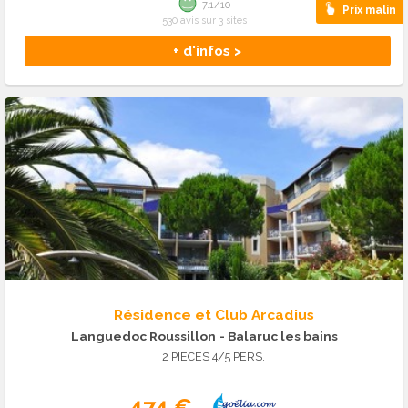
7.1/10
Prix malin
530 avis sur 3 sites
+ d'infos >
Résidence et Club Arcadius
Languedoc Roussillon
- Balaruc les bains
2 PIECES 4/5 PERS.
474 €