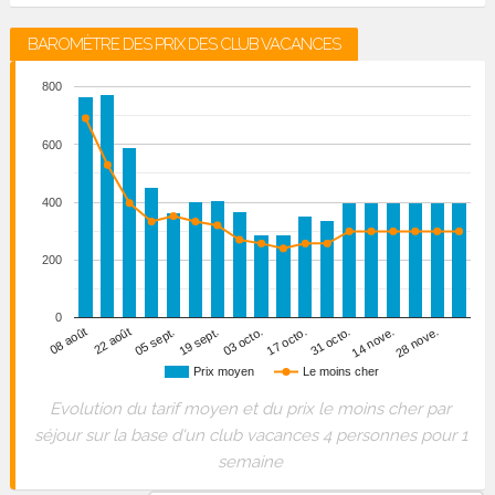
BAROMÈTRE DES PRIX DES CLUB VACANCES
800
600
400
200
0
14 nove.
05 sept.
31 octo.
22 août
17 octo.
08 août
03 octo.
28 nove.
19 sept.
Prix moyen
Le moins cher
Evolution du tarif moyen et du prix le moins cher par
séjour sur la base d'un club vacances 4 personnes pour 1
semaine