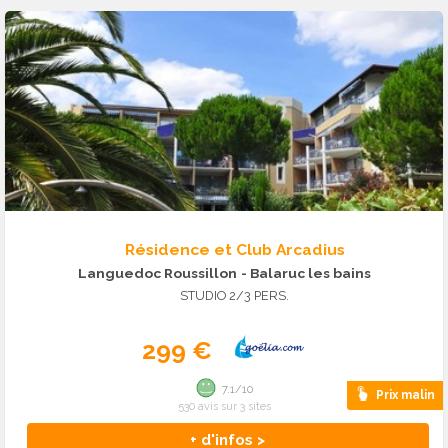
Résidence et Club Arcadius
Languedoc Roussillon
- Balaruc les bains
STUDIO 2/3 PERS.
299 €
7.1/10
Prix malin
530 avis sur 3 sites
+ d'infos >