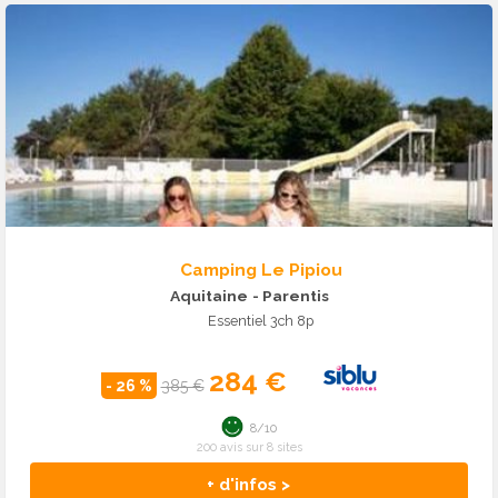
Camping Le Pipiou
Aquitaine
- Parentis
Essentiel 3ch 8p
284 €
- 26 %
385 €
8/10
200 avis sur 8 sites
+ d'infos >