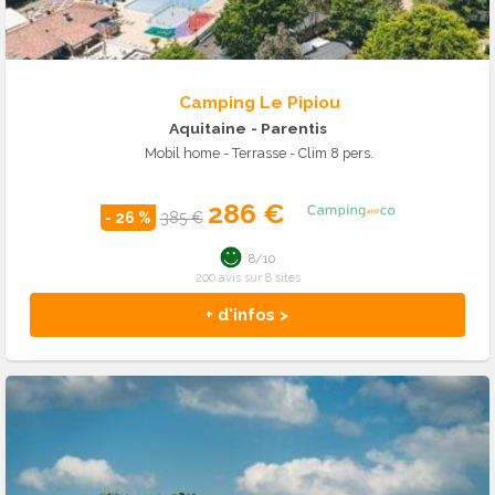
Camping Le Pipiou
Aquitaine
- Parentis
Mobil home - Terrasse - Clim 8 pers.
286 €
- 26 %
385 €
8/10
200 avis sur 8 sites
+ d'infos >