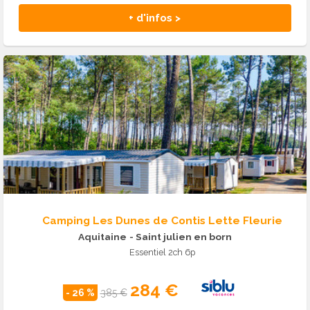
+ d'infos >
Camping Les Dunes de Contis Lette Fleurie
Aquitaine
- Saint julien en born
Essentiel 2ch 6p
284 €
- 26 %
385 €