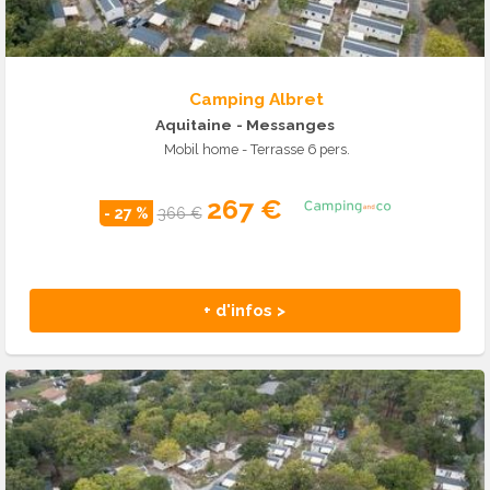
Camping Albret
Aquitaine
- Messanges
Mobil home - Terrasse 6 pers.
267 €
- 27 %
366 €
+ d'infos >