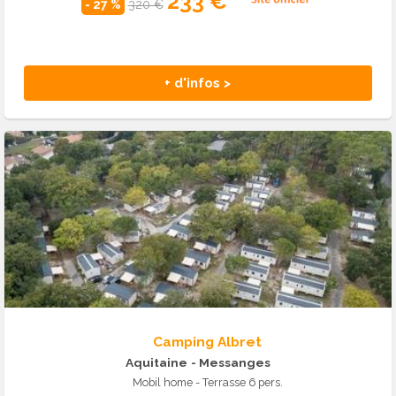
233 €
- 27 %
320 €
+ d'infos >
Camping Albret
Aquitaine
- Messanges
Mobil home - Terrasse 6 pers.