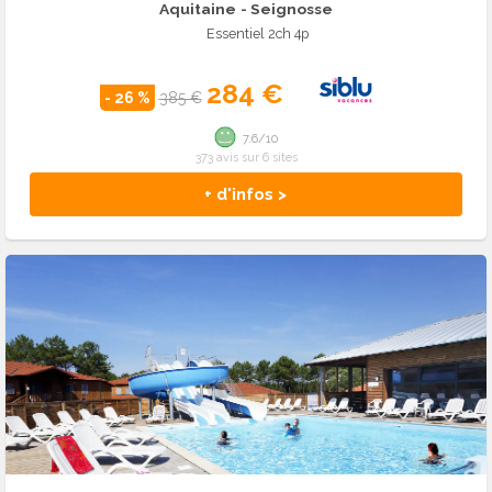
Aquitaine
- Seignosse
Essentiel 2ch 4p
284 €
- 26 %
385 €
7.6/10
373 avis sur 6 sites
+ d'infos >