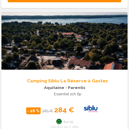
Camping Siblu La Réserve à Gastes
Aquitaine
- Parentis
Essentiel 2ch 6p
284 €
- 26 %
385 €
8.2/10
1110 avis sur 2 sites