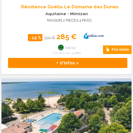
Résidence Goélia Le Domaine des Dunes
Aquitaine
- Mimizan
MAISON 2 PIECES 4 PERS.
285 €
- 19 %
350 €
8.8/10
Prix malin
272 avis sur 4 sites
+ d'infos >