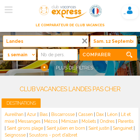
Mon compte
LE COMPARATEUR DE CLUB VACANCES
COMPARER
+
PLUS DE FILTRES
CLUB VACANCES LANDES PAS CHER
DESTINATIONS
Aureilhan
|
Azur
|
Bias
|
Biscarrosse
|
Cassen
|
Dax
|
Léon
|
Lit et
mixe
|
Messanges
|
Mézos
|
Mimizan
|
Moliets
|
Ondres
|
Parentis
|
Saint girons plage
|
Saint julien en born
|
Saint justin
|
Sanguinet
|
Seignosse
|
Soustons - port d'albret