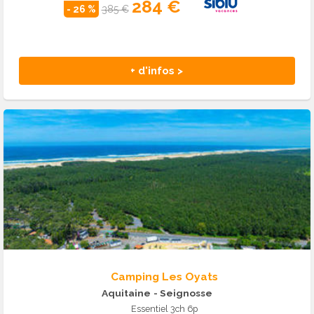
284 €
- 26 %
385 €
+ d'infos >
Camping Les Oyats
Aquitaine
- Seignosse
Essentiel 3ch 6p