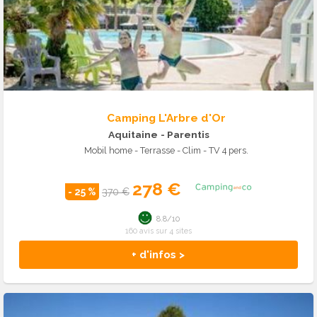
Camping L'Arbre d'Or
Aquitaine
- Parentis
Mobil home - Terrasse - Clim - TV 4 pers.
278 €
- 25 %
370 €
8.8/10
160 avis sur 4 sites
+ d'infos >