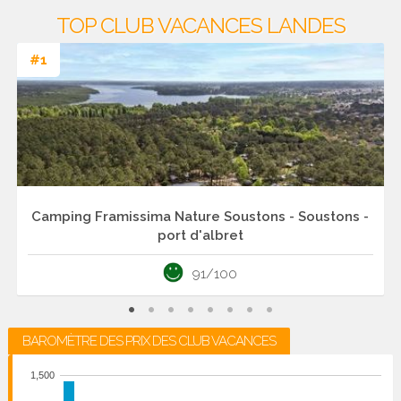
TOP CLUB VACANCES LANDES
#1
Camping Framissima Nature Soustons - Soustons -
port d'albret
91/100
BAROMÈTRE DES PRIX DES CLUB VACANCES
1,500