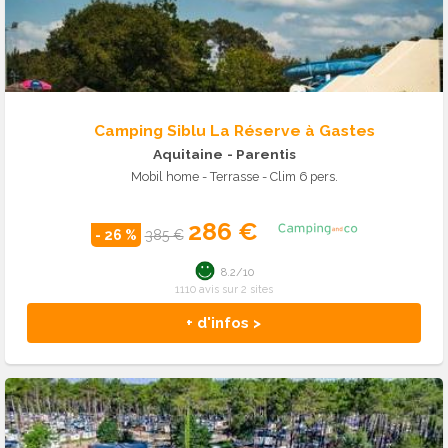
Camping Siblu La Réserve à Gastes
Aquitaine
- Parentis
Mobil home - Terrasse - Clim 6 pers.
286 €
- 26 %
385 €
8.2/10
1110 avis sur 2 sites
+ d'infos >