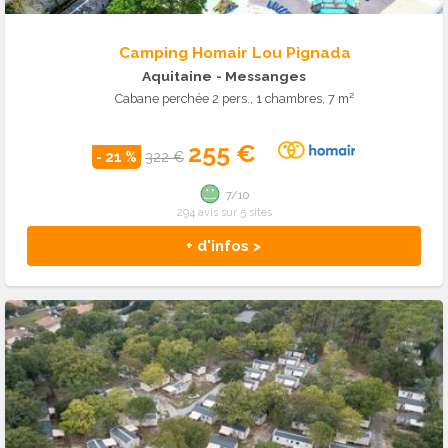
Camping Homair Lou Pignada
Aquitaine
- Messanges
Cabane perchée 2 pers., 1 chambres, 7 m²
255 €
- 21 %
322 €
7/10
294 avis sur 5 sites
+ d'infos >