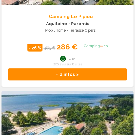
Camping Le Pipiou
Aquitaine
- Parentis
Mobil home - Terrasse 6 pers.
286 €
- 26 %
385 €
8/10
200 avis sur 8 sites
+ d'infos >