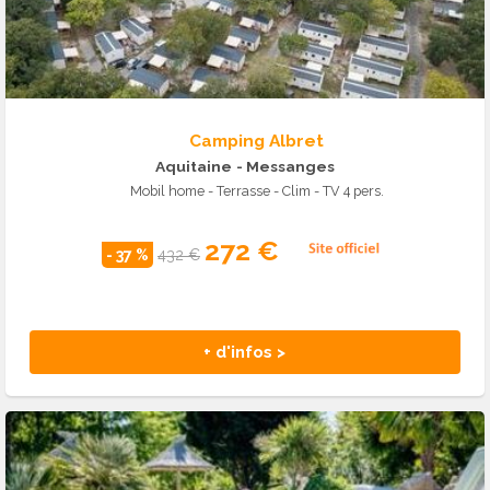
Camping Albret
Aquitaine
- Messanges
Mobil home - Terrasse - Clim - TV 4 pers.
272 €
- 37 %
432 €
+ d'infos >