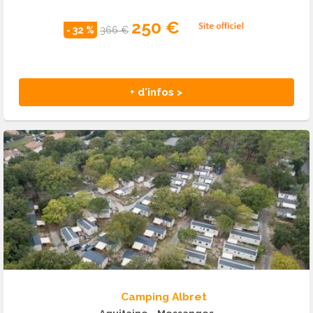
250 €
- 32 %
366 €
+ d'infos >
Camping Albret
Aquitaine
- Messanges