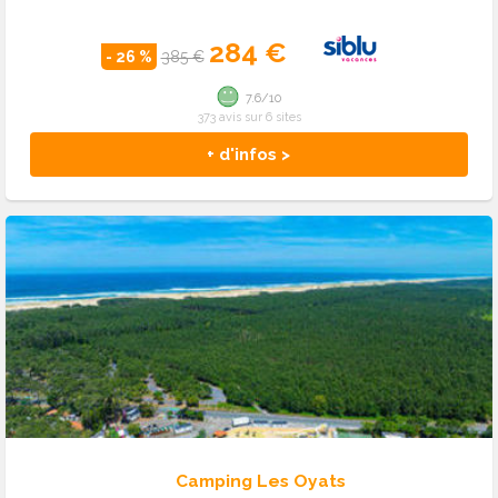
284 €
- 26 %
385 €
7.6/10
373 avis sur 6 sites
+ d'infos >
Camping Les Oyats