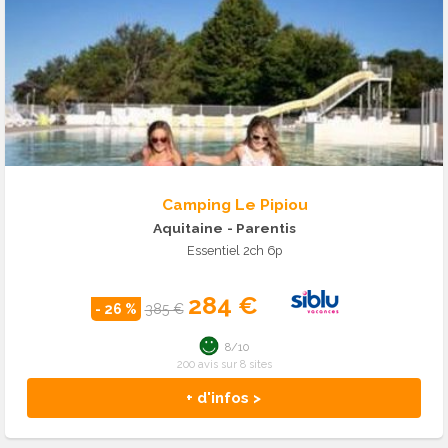
Camping Le Pipiou
Aquitaine
- Parentis
Essentiel 2ch 6p
284 €
- 26 %
385 €
8/10
200 avis sur 8 sites
+ d'infos >