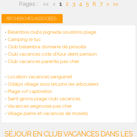
Pages :
<<
<
1
2
3
4
5
6
7
>
>>
RECHERCHES ASSOCIÉES :
-
Belambra clubs pignada soustons plage
-
Camping le tuc
-
Club belambra domaine de pinsolle
-
Club vacances cote d'Azur demi pension
-
Club vacances parentis pas cher
-
Location vacances sanguinet
-
Odalys village sous les pins les arbousiers
-
Plage vvf capbreton
-
Saint girons plage club vacances
-
Vacances seignosse pas cher
-
Village pierre et vacances de moliets
SÉJOUR EN CLUB VACANCES DANS LES