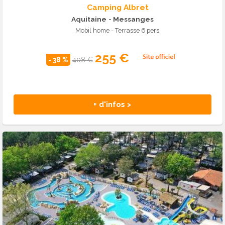
Camping Albret
Aquitaine
- Messanges
Mobil home - Terrasse 6 pers.
255 €
- 38 %
408 €
+ d'infos >