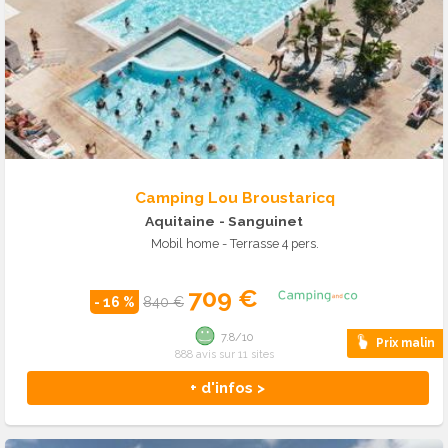
Camping Lou Broustaricq
Aquitaine
- Sanguinet
Mobil home - Terrasse 4 pers.
709 €
- 16 %
840 €
7.8/10
Prix malin
888 avis sur 11 sites
+ d'infos >