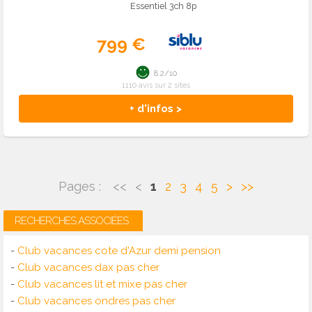
Essentiel 3ch 8p
799 €
8.2/10
1110 avis sur 2 sites
+ d'infos >
Pages :
<<
<
1
2
3
4
5
>
>>
RECHERCHES ASSOCIÉES :
-
Club vacances cote d'Azur demi pension
-
Club vacances dax pas cher
-
Club vacances lit et mixe pas cher
-
Club vacances ondres pas cher