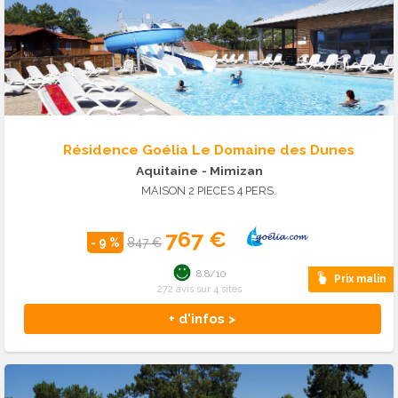
Résidence Goélia Le Domaine des Dunes
Aquitaine
- Mimizan
MAISON 2 PIECES 4 PERS.
767 €
- 9 %
847 €
8.8/10
Prix malin
272 avis sur 4 sites
+ d'infos >