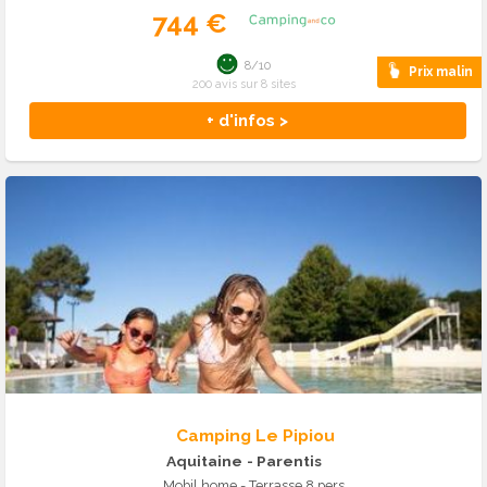
744 €
8/10
Prix malin
200 avis sur 8 sites
+ d'infos >
Camping Le Pipiou
Aquitaine
- Parentis
Mobil home - Terrasse 8 pers.