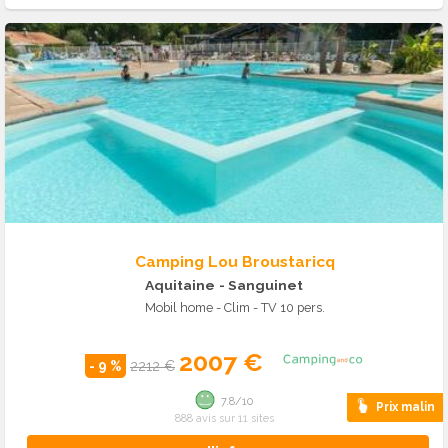
Camping Lou Broustaricq
Aquitaine
- Sanguinet
Mobil home - Clim - TV 10 pers.
2007 €
- 9 %
2212 €
7.8/10
Prix malin
888 avis sur 11 sites