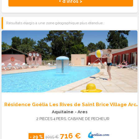
+ d'infos >
Résultats élargis à une zone géographique plus étendue :
ésidence Goélia Les Rives de Saint Brice Vi
Aquitaine
- Ares
2 PIECES 4 PERS. CABANE DE PECHEUR
716 €
- 29 %
1015 €