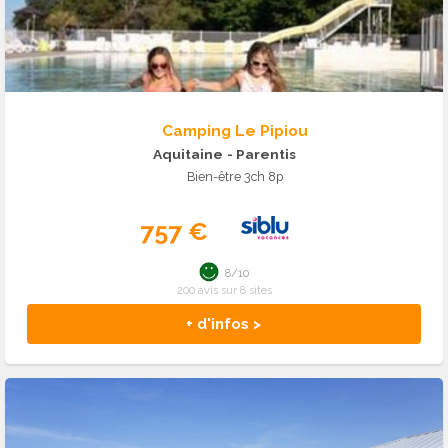
Camping Le Pipiou
Aquitaine
- Parentis
Bien-être 3ch 8p
757 €
8/10
200 avis sur 8 sites
+ d'infos >