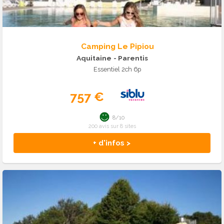
Camping Le Pipiou
Aquitaine
- Parentis
Essentiel 2ch 6p
757 €
8/10
200 avis sur 8 sites
+ d'infos >