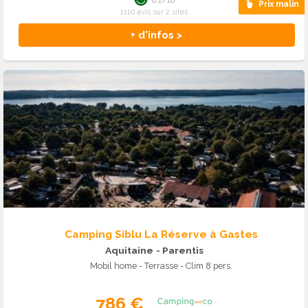
8.2/10
Prix malin
1110 avis sur 2 sites
+ d'infos >
Camping Siblu La Réserve à Gastes
Aquitaine
- Parentis
Mobil home - Terrasse - Clim 8 pers.
786 €