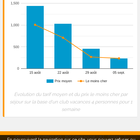
1,500
1,000
500
0
15 août
22 août
29 août
05 sept.
Prix moyen
Le moins cher
Evolution du tarif moyen et du prix le moins cher par
séjour sur la base d'un club vacances 4 personnes pour 1
semaine
DESTINATION EXPRESS SAS - RCS Créteil 515 038 248 |
Contact
|
En poursuivant la navigation sur ce site, vous pouvez
refuser
ou