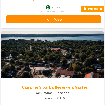
8.2/10
Prix malin
1110 avis sur 2 sites
+ d'infos >
Camping Siblu La Réserve à Gastes
Aquitaine
- Parentis
Bien-être 2ch 6p