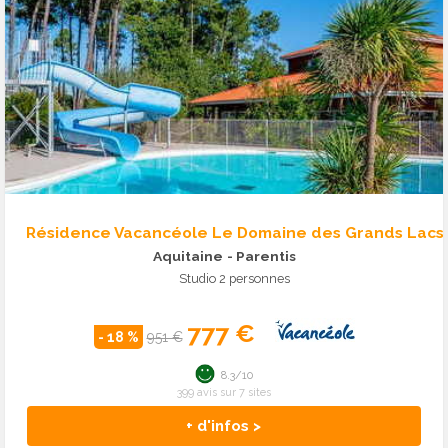
Résidence Vacancéole Le Domaine des Grands Lacs
Aquitaine
- Parentis
Studio 2 personnes
777 €
- 18 %
951 €
8.3/10
399 avis sur 7 sites
+ d'infos >