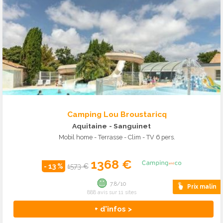
Camping Lou Broustaricq
Aquitaine
- Sanguinet
Mobil home - Terrasse - Clim - TV 6 pers.
1368 €
- 13 %
1573 €
7.8/10
Prix malin
888 avis sur 11 sites
+ d'infos >