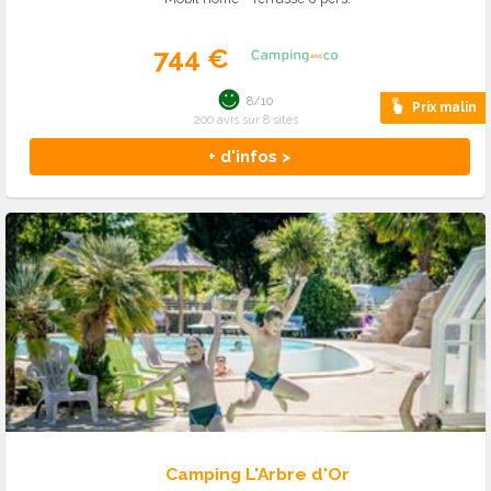
744 €
8/10
Prix malin
200 avis sur 8 sites
+ d'infos >
Camping L'Arbre d'Or