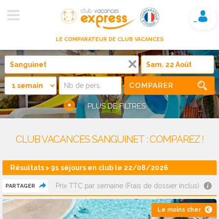
Mon compte
LE COMPARATEUR DE CLUB VACANCES
COMPARER
+
PLUS DE FILTRES
CLUB VACANCES SANGUINET : COMPAREZ !
Résultats > 91 séjours en club le 22/08/2026
Prix TTC par semaine (Frais de dossier inclus)
PARTAGER
Le moins cher