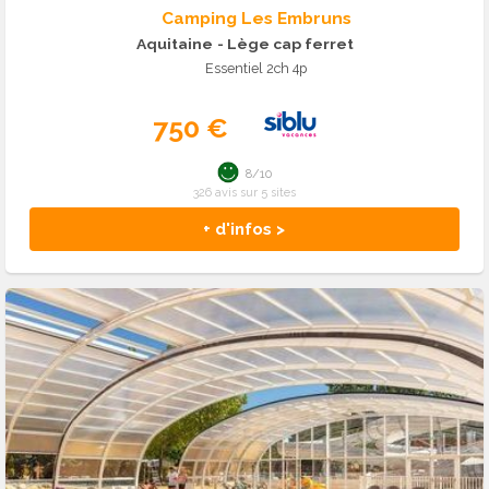
Camping Les Embruns
Aquitaine
- Lège cap ferret
Essentiel 2ch 4p
750 €
8/10
326 avis sur 5 sites
+ d'infos >