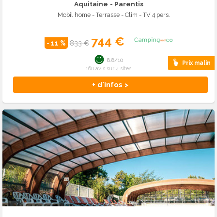
Aquitaine
- Parentis
Mobil home - Terrasse - Clim - TV 4 pers.
744 €
- 11 %
833 €
8.8/10
Prix malin
160 avis sur 4 sites
+ d'infos >