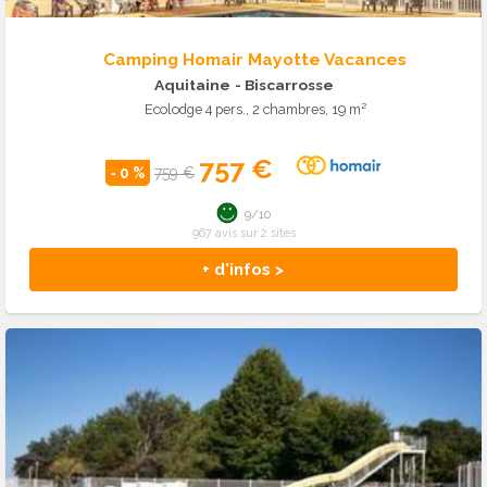
Camping Homair Mayotte Vacances
Aquitaine
- Biscarrosse
Ecolodge 4 pers., 2 chambres, 19 m²
757 €
- 0 %
759 €
9/10
967 avis sur 2 sites
+ d'infos >