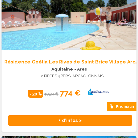
ésidence Goélia Les Rives de Saint Brice Vi
Aquitaine
- Ares
2 PIECES 4 PERS. ARCACHONNAIS
774 €
- 30 %
1099 €
Prix malin
+ d'infos >