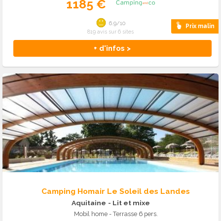
1185 €
6.9/10
Prix malin
819 avis sur 6 sites
+ d'infos >
Camping Homair Le Soleil des Landes
Aquitaine
- Lit et mixe
Mobil home - Terrasse 6 pers.