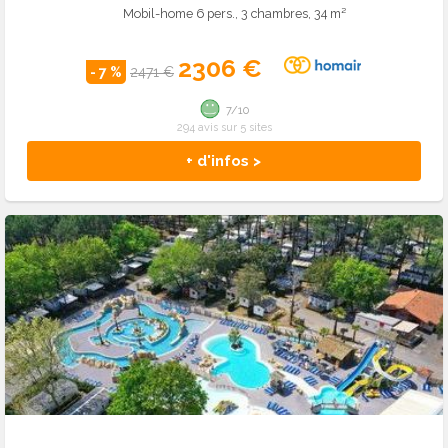
Mobil-home 6 pers., 3 chambres, 34 m²
2306 €
- 7 %
2471 €
7/10
294 avis sur 5 sites
+ d'infos >