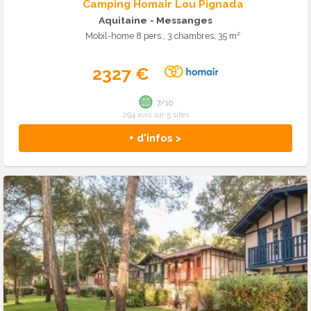
Camping Homair Lou Pignada
Aquitaine
- Messanges
Mobil-home 8 pers., 3 chambres, 35 m²
2327 €
7/10
294 avis sur 5 sites
+ d'infos >