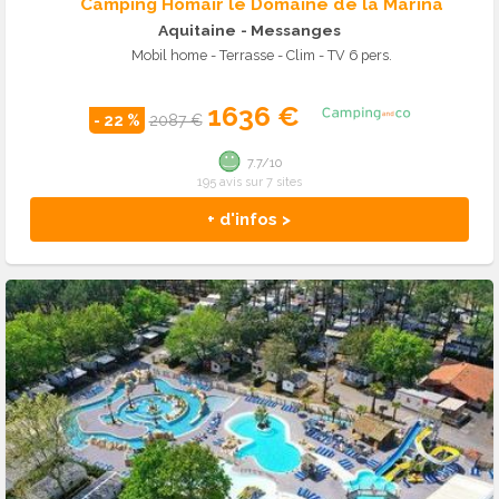
Camping Homair le Domaine de la Marina
Aquitaine
- Messanges
Mobil home - Terrasse - Clim - TV 6 pers.
1636 €
- 22 %
2087 €
7.7/10
195 avis sur 7 sites
+ d'infos >