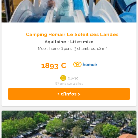
Camping Homair Le Soleil des Landes
Aquitaine
- Lit et mixe
Mobil-home 6 pers., 3 chambres, 40 m²
1893 €
6.8/10
87 avis sur 4 sites
+ d'infos >