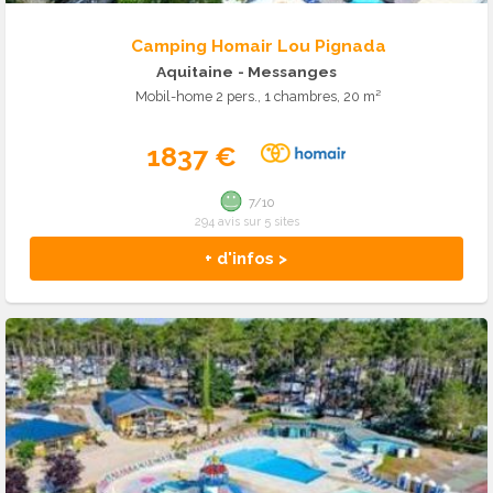
Camping Homair Lou Pignada
Aquitaine
- Messanges
Mobil-home 2 pers., 1 chambres, 20 m²
1837 €
7/10
294 avis sur 5 sites
+ d'infos >