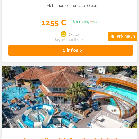
Mobil home - Terrasse 6 pers.
1255 €
6.9/10
Prix malin
819 avis sur 6 sites
+ d'infos >