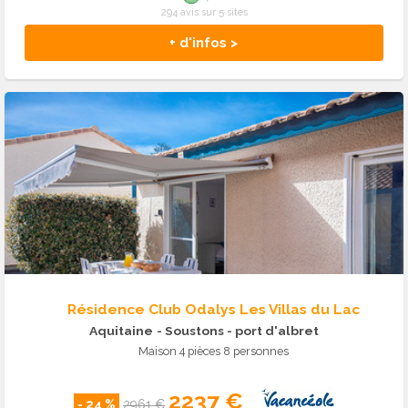
294 avis sur 5 sites
+ d'infos >
Résidence Club Odalys Les Villas du Lac
Aquitaine
- Soustons - port d'albret
Maison 4 pièces 8 personnes
2237 €
- 24 %
2961 €