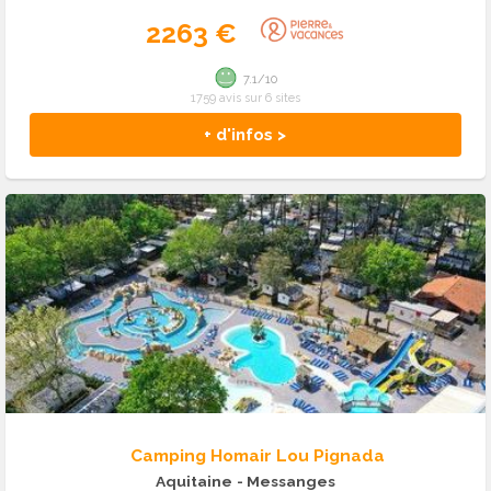
2263 €
7.1/10
1759 avis sur 6 sites
+ d'infos >
Camping Homair Lou Pignada
Aquitaine
- Messanges