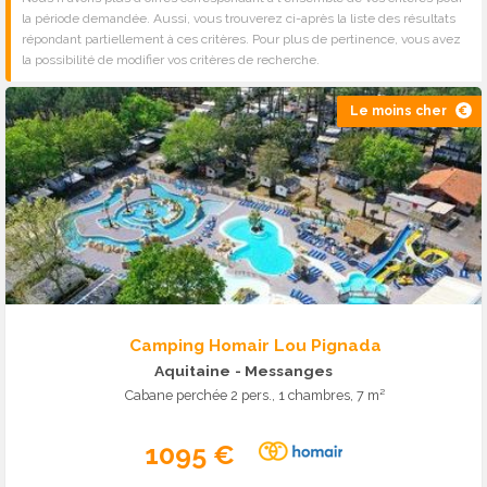
la période demandée. Aussi, vous trouverez ci-après la liste des résultats
répondant partiellement à ces critères. Pour plus de pertinence, vous avez
la possibilité de modifier vos critères de recherche.
Le moins cher
Camping Homair Lou Pignada
Aquitaine
- Messanges
Cabane perchée 2 pers., 1 chambres, 7 m²
1095 €