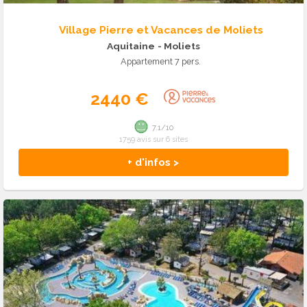
Village Pierre et Vacances de Moliets
Aquitaine
- Moliets
Appartement 7 pers.
2440 €
7.1/10
1759 avis sur 6 sites
+ d'infos >