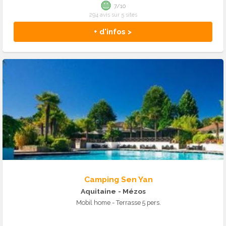
7/10
294 avis sur 5 sites
+ d'infos >
Camping Sen Yan
Aquitaine
- Mézos
Mobil home - Terrasse 5 pers.