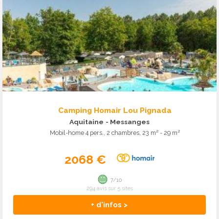
Camping Homair Lou Pignada
Aquitaine
- Messanges
Mobil-home 4 pers., 2 chambres, 23 m² - 29 m²
2068 €
7/10
294 avis sur 5 sites
+ d'infos >