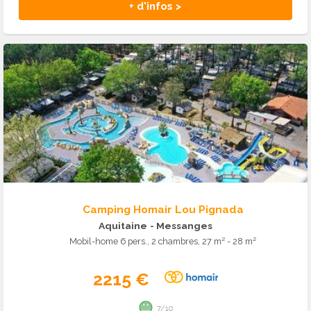
+ d'infos >
Camping Homair Lou Pignada
Aquitaine
- Messanges
Mobil-home 6 pers., 2 chambres, 27 m² - 28 m²
2215 €
7/10