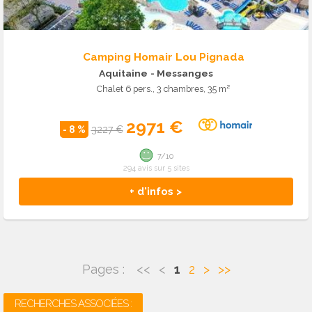
Camping Homair Lou Pignada
Aquitaine
- Messanges
Chalet 6 pers., 3 chambres, 35 m²
2971 €
- 8 %
3227 €
7/10
294 avis sur 5 sites
+ d'infos >
Pages :
<<
<
1
2
>
>>
RECHERCHES ASSOCIÉES :