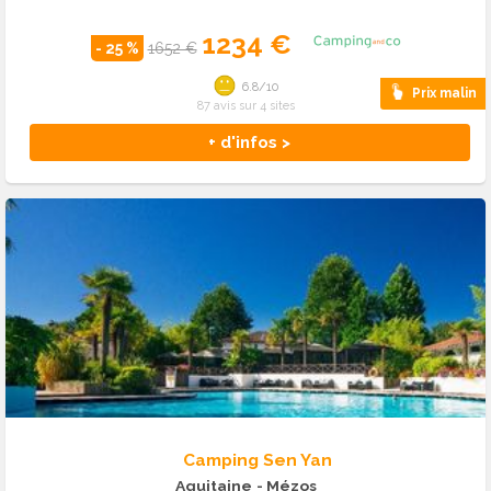
1234 €
- 25 %
1652 €
6.8/10
Prix malin
87 avis sur 4 sites
+ d'infos >
Camping Sen Yan
Aquitaine
- Mézos