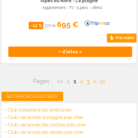
Alpes du Nord
- La plagne
Appartement - TV - 5 pers. - 28m2
695 €
- 11 %
777 €
Prix malin
+ d'infos >
Pages :
<<
<
1
2
3
>
>>
RECHERCHES ASSOCIÉES :
-
Club belambra les embrunes
-
Club vacances la plagne pas cher
-
Club vacances les coches pas cher
-
Club vacances les saisies pas cher