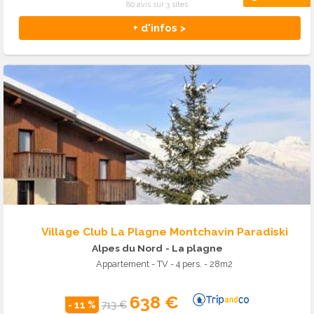
80 avis sur 3 sites
+ d'infos >
Village Club La Plagne Montchavin Paradiski
Alpes du Nord
- La plagne
Appartement - TV - 4 pers. - 28m2
638 €
- 11 %
713 €