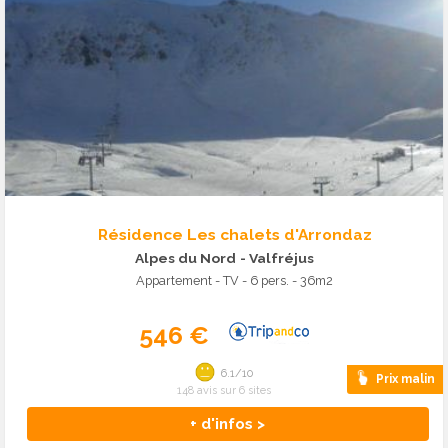
Résidence Les chalets d'Arrondaz
Alpes du Nord
- Valfréjus
Appartement - TV - 6 pers. - 36m2
546 €
6.1/10
Prix malin
148 avis sur 6 sites
+ d'infos >