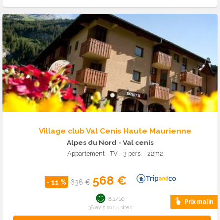
Village club Val Cenis Haute Maurienne
Alpes du Nord
- Val cenis
Appartement - TV - 3 pers. - 22m2
568 €
- 11 %
636 €
8.1/10
Prix malin
38 avis sur 4 sites