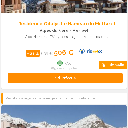
Résidence Odalys Le Hameau du Mottaret
Alpes du Nord
- Méribel
Appartement - TV - 7 pers. - 43m2 - Animaux admis
506 €
- 21 %
639 €
7/10
Prix malin
185 avis sur 3 sites
+ d'infos >
Résultats élargis à une zone géographique plus étendue :