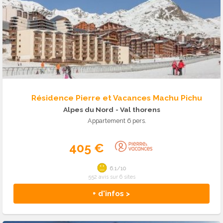
Résidence Pierre et Vacances Machu Pichu
Alpes du Nord
- Val thorens
Appartement 6 pers.
405 €
6.1/10
552 avis sur 6 sites
+ d'infos >