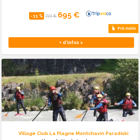
695 €
- 11 %
777 €
Prix malin
+ d'infos >
Village Club La Plagne Montchavin Paradiski