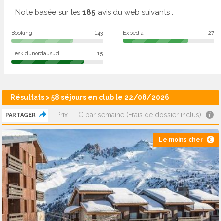
Note basée sur les
185
avis du web suivants :
Booking
143
Expedia
27
Leskidunordausud
15
Résultats > 58 séjours en club le 22/08/2026
Prix TTC par semaine (Frais de dossier inclus)
PARTAGER
Le moins cher