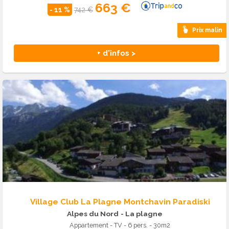
663 €
- 11 %
742 €
Prix malin
+ d'infos >
Village Club La Plagne Montchavin Paradiski
Alpes du Nord
- La plagne
Appartement - TV - 6 pers. - 30m2