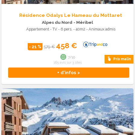
Résidence Odalys Le Hameau du Mottaret
Alpes du Nord
- Méribel
Appartement - TV - 6 pers. - 40m2 - Animaux admis
458 €
- 21 %
579 €
7/10
Prix malin
185 avis sur 3 sites
+ d'infos >