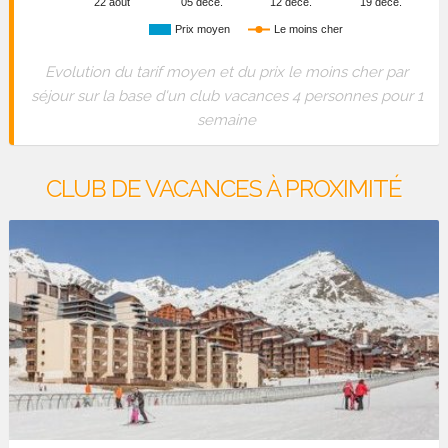
22 août
05 déce.
12 déce.
19 déce.
Prix moyen
Le moins cher
Evolution du tarif moyen et du prix le moins cher par
séjour sur la base d'un club vacances 4 personnes pour 1
semaine
CLUB DE VACANCES À PROXIMITÉ