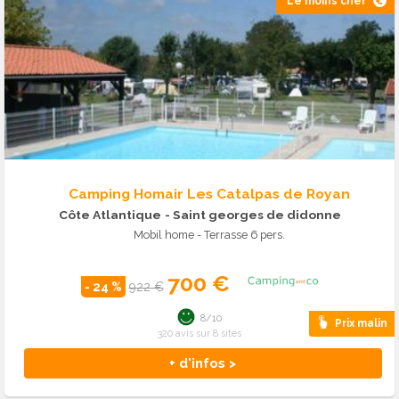
Le moins cher
Camping Homair Les Catalpas de Royan
Côte Atlantique
- Saint georges de didonne
Mobil home - Terrasse 6 pers.
700 €
- 24 %
922 €
8/10
Prix malin
320 avis sur 8 sites
+ d'infos >