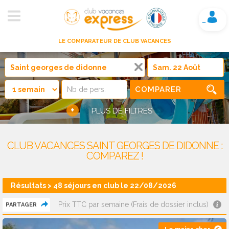
Mon compte
LE COMPARATEUR DE CLUB VACANCES
COMPARER
+
PLUS DE FILTRES
CLUB VACANCES SAINT GEORGES DE DIDONNE :
COMPAREZ !
Résultats > 48 séjours en club le 22/08/2026
Prix TTC par semaine (Frais de dossier inclus)
PARTAGER