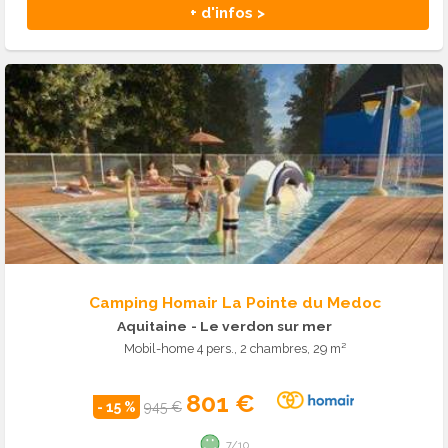
+ d'infos >
Camping Homair La Pointe du Medoc
Aquitaine
- Le verdon sur mer
Mobil-home 4 pers., 2 chambres, 29 m²
801 €
- 15 %
945 €
7/10