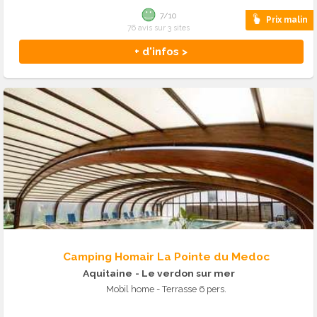
7/10
Prix malin
76 avis sur 3 sites
+ d'infos >
Camping Homair La Pointe du Medoc
Aquitaine
- Le verdon sur mer
Mobil home - Terrasse 6 pers.