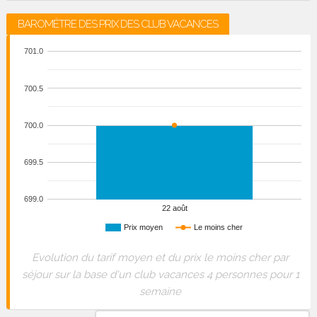
BAROMÈTRE DES PRIX DES CLUB VACANCES
701.0
700.5
700.0
699.5
699.0
22 août
Prix moyen
Le moins cher
Evolution du tarif moyen et du prix le moins cher par
séjour sur la base d'un club vacances 4 personnes pour 1
semaine