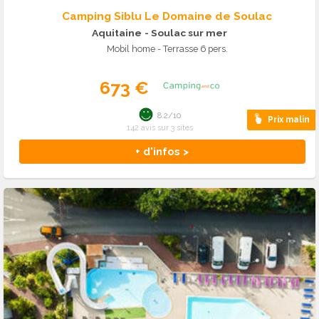
Camping Siblu Le Domaine de Soulac
Aquitaine
- Soulac sur mer
Mobil home - Terrasse 6 pers.
673 €
8.2/10
Prix malin
142 avis sur 3 sites
+ d'infos >