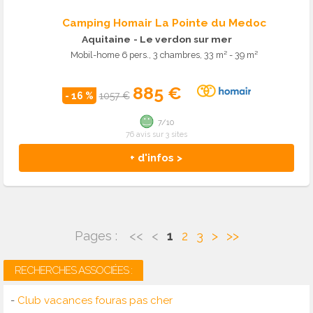
Camping Homair La Pointe du Medoc
Aquitaine
- Le verdon sur mer
Mobil-home 6 pers., 3 chambres, 33 m² - 39 m²
885 €
- 16 %
1057 €
7/10
76 avis sur 3 sites
+ d'infos >
Pages :
<<
<
1
2
3
>
>>
RECHERCHES ASSOCIÉES :
-
Club vacances fouras pas cher