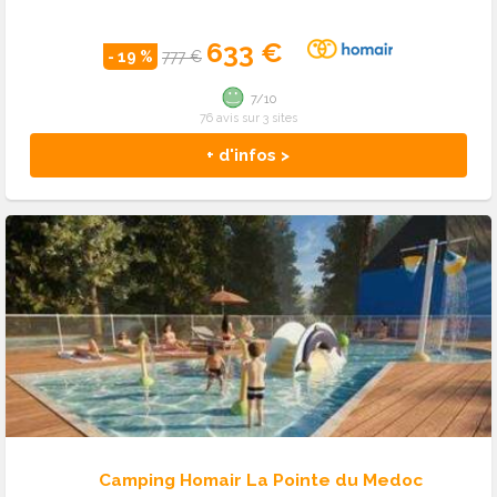
633 €
- 19 %
777 €
7/10
76 avis sur 3 sites
+ d'infos >
Camping Homair La Pointe du Medoc