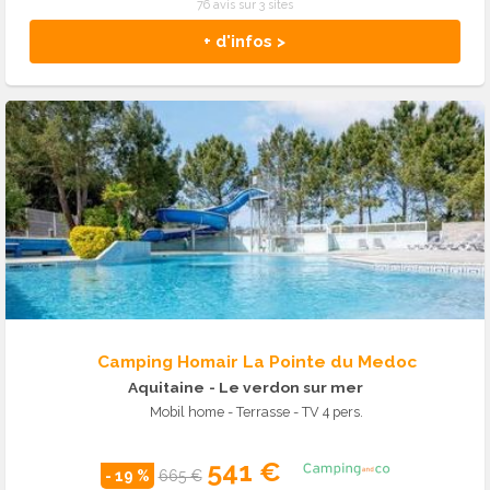
76 avis sur 3 sites
+ d'infos >
Camping Homair La Pointe du Medoc
Aquitaine
- Le verdon sur mer
Mobil home - Terrasse - TV 4 pers.
541 €
- 19 %
665 €