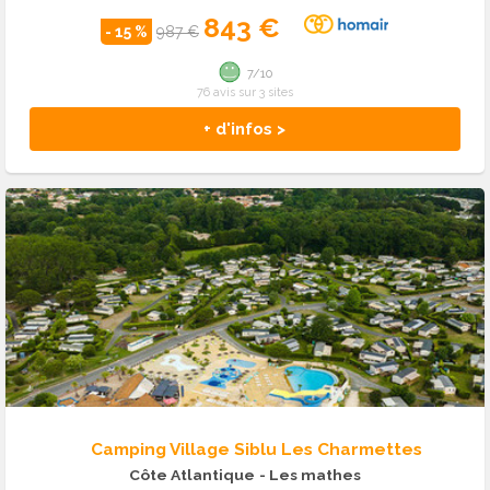
843 €
- 15 %
987 €
7/10
76 avis sur 3 sites
+ d'infos >
Camping Village Siblu Les Charmettes
Côte Atlantique
- Les mathes