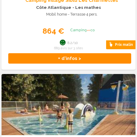
Camping Village Siblu Les Charmettes
Côte Atlantique
- Les mathes
Mobil home - Terrasse 4 pers.
864 €
8.2/10
Prix malin
689 avis sur 3 sites
+ d'infos >