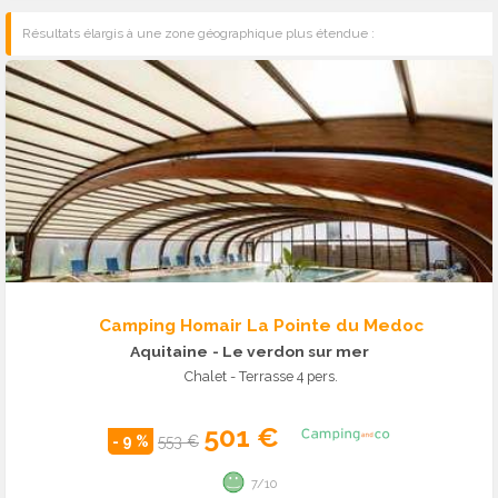
Résultats élargis à une zone géographique plus étendue :
Camping Homair La Pointe du Medoc
Aquitaine
- Le verdon sur mer
Chalet - Terrasse 4 pers.
501 €
- 9 %
553 €
7/10