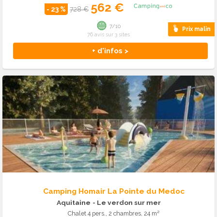
562 €
- 23 %
728 €
7/10
Prix malin
76 avis sur 3 sites
+ d'infos >
Camping Homair La Pointe du Medoc
Aquitaine
- Le verdon sur mer
Chalet 4 pers., 2 chambres, 24 m²