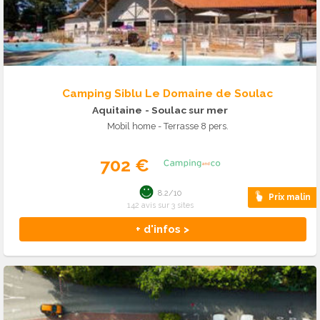
Camping Siblu Le Domaine de Soulac
Aquitaine
- Soulac sur mer
Mobil home - Terrasse 8 pers.
702 €
8.2/10
Prix malin
142 avis sur 3 sites
+ d'infos >