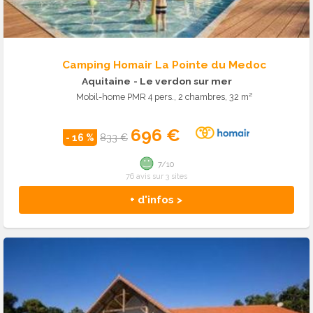
Camping Homair La Pointe du Medoc
Aquitaine
- Le verdon sur mer
Mobil-home PMR 4 pers., 2 chambres, 32 m²
696 €
- 16 %
833 €
7/10
76 avis sur 3 sites
+ d'infos >