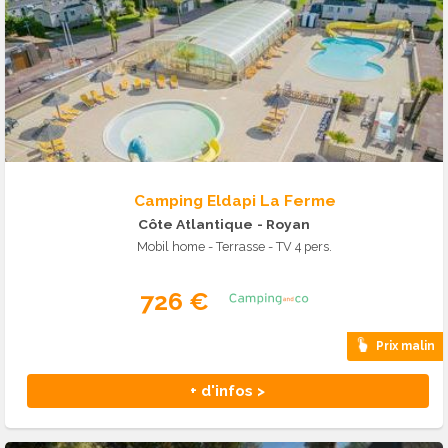
Camping Eldapi La Ferme
Côte Atlantique
- Royan
Mobil home - Terrasse - TV 4 pers.
726 €
Prix malin
+ d'infos >