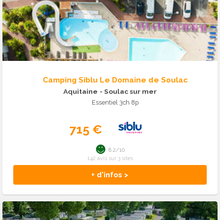
Camping Siblu Le Domaine de Soulac
Aquitaine
- Soulac sur mer
Essentiel 3ch 8p
715 €
8.2/10
142 avis sur 3 sites
+ d'infos >