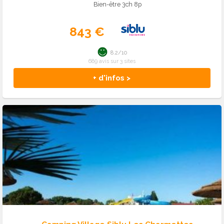
Bien-être 3ch 8p
843 €
8.2/10
689 avis sur 3 sites
+ d'infos >