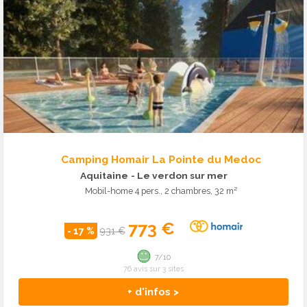
Camping Homair La Pointe du Medoc
Aquitaine
- Le verdon sur mer
Mobil-home 4 pers., 2 chambres, 32 m²
773 €
- 17 %
931 €
7/10
76 avis sur 3 sites
+ d'infos >