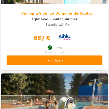
Camping Siblu Le Domaine de Soulac
Aquitaine
- Soulac sur mer
Essentiel 2ch 6p
687 €
8.2/10
142 avis sur 3 sites
+ d'infos >