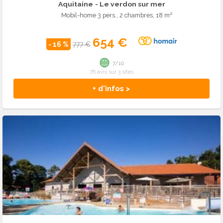
Aquitaine
- Le verdon sur mer
Mobil-home 3 pers., 2 chambres, 18 m²
654 €
- 16 %
777 €
7/10
76 avis sur 3 sites
+ d'infos >