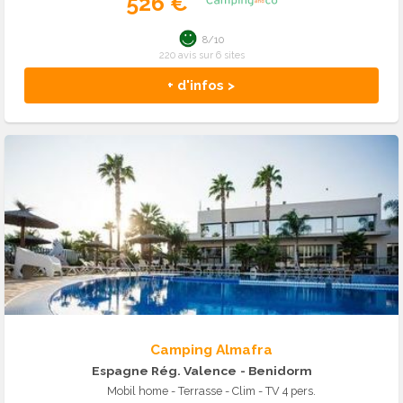
526 €
8/10
220 avis sur 6 sites
+ d'infos >
Camping Almafra
Espagne Rég. Valence
- Benidorm
Mobil home - Terrasse - Clim - TV 4 pers.