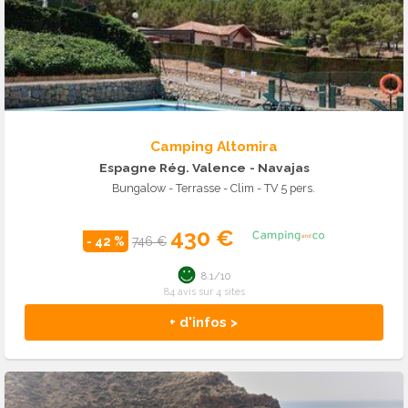
Camping Altomira
Espagne Rég. Valence
- Navajas
Bungalow - Terrasse - Clim - TV 5 pers.
430 €
- 42 %
746 €
8.1/10
84 avis sur 4 sites
+ d'infos >