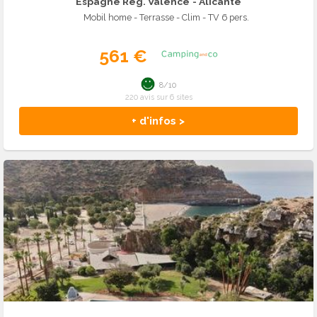
Espagne Rég. Valence
- Alicante
Mobil home - Terrasse - Clim - TV 6 pers.
561 €
8/10
220 avis sur 6 sites
+ d'infos >