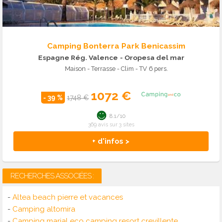
Camping Bonterra Park Benicassim
Espagne Rég. Valence
- Oropesa del mar
Maison - Terrasse - Clim - TV 6 pers.
1072 €
- 39 %
1748 €
8.1/10
369 avis sur 3 sites
+ d'infos >
RECHERCHES ASSOCIÉES :
-
Altea beach pierre et vacances
-
Camping altomira
-
Camping marjal eco camping resort crevillente