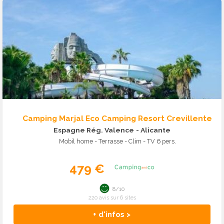
Camping Marjal Eco Camping Resort Crevillente
Espagne Rég. Valence
- Alicante
Mobil home - Terrasse - Clim - TV 6 pers.
479 €
8/10
220 avis sur 6 sites
+ d'infos >