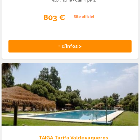
Mobil home - Clim 4 pers.
803 €
+ d'infos >
TAIGA Tarifa Valdevaqueros