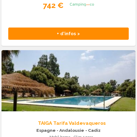
742 €
+ d'infos >
TAIGA Tarifa Valdevaqueros
Espagne - Andalousie
- Cadiz