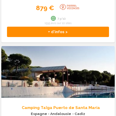
879 €
7.3/10
1935 avis sur 10 sites
+ d'infos >
Camping Taïga Puerto de Santa Maria
Espagne - Andalousie
- Cadiz