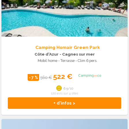
Camping Homair Green Park
Côte d'Azur
- Cagnes sur mer
Mobil home - Terrasse - Clim 6 pers.
522 €
- 7 %
560 €
6.5/10
120 avis sur 4 sites
+ d'infos >