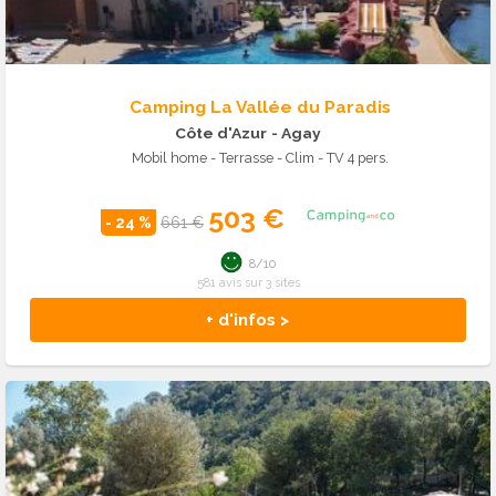
Camping La Vallée du Paradis
Côte d'Azur
- Agay
Mobil home - Terrasse - Clim - TV 4 pers.
503 €
- 24 %
661 €
8/10
581 avis sur 3 sites
+ d'infos >