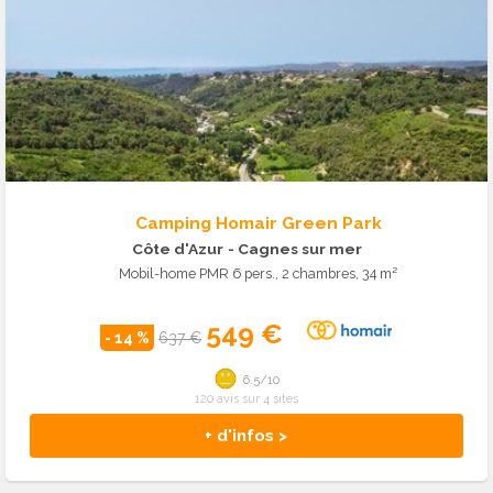
Camping Homair Green Park
Côte d'Azur
- Cagnes sur mer
Mobil-home PMR 6 pers., 2 chambres, 34 m²
549 €
- 14 %
637 €
6.5/10
120 avis sur 4 sites
+ d'infos >