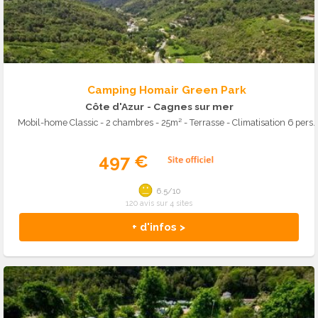
Camping Homair Green Park
Côte d'Azur
- Cagnes sur mer
Mobil-home Classic - 2 chambres - 25m² - Terrasse - Climatisation 6 pers.
497 €
6.5/10
120 avis sur 4 sites
+ d'infos >