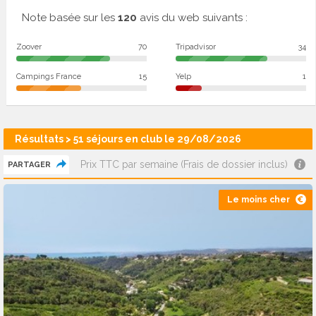
Note basée sur les
120
avis du web suivants :
Zoover
70
Tripadvisor
34
Campings France
15
Yelp
1
Résultats > 51 séjours en club le 29/08/2026
Prix TTC par semaine (Frais de dossier inclus)
PARTAGER
Le moins cher