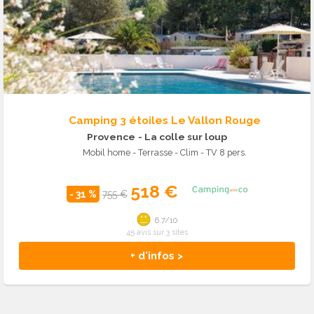
Camping 3 étoiles Le Vallon Rouge
Provence
- La colle sur loup
Mobil home - Terrasse - Clim - TV 8 pers.
518 €
- 31 %
755 €
6.7/10
45 avis sur 3 sites
+ d'infos >