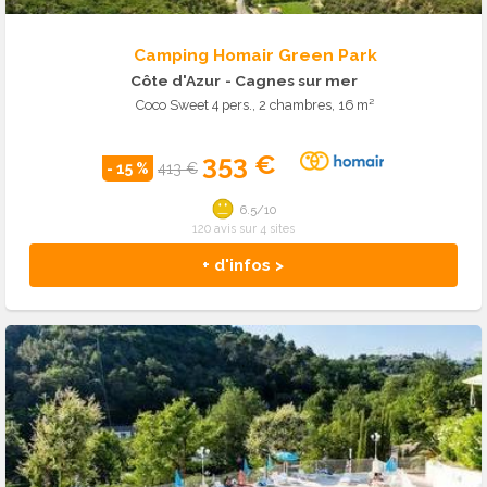
Camping Homair Green Park
Côte d'Azur
- Cagnes sur mer
Coco Sweet 4 pers., 2 chambres, 16 m²
353 €
- 15 %
413 €
6.5/10
120 avis sur 4 sites
+ d'infos >