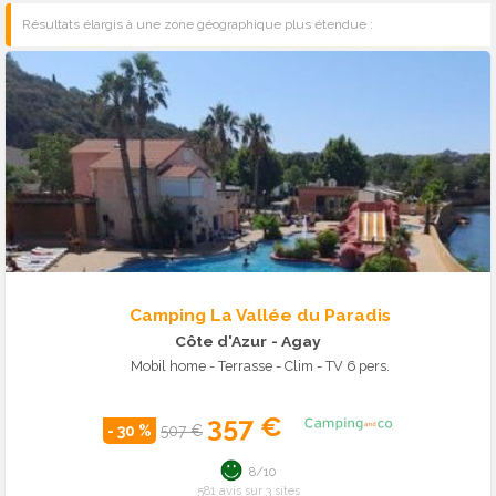
Résultats élargis à une zone géographique plus étendue :
Camping La Vallée du Paradis
Côte d'Azur
- Agay
Mobil home - Terrasse - Clim - TV 6 pers.
357 €
- 30 %
507 €
8/10
581 avis sur 3 sites