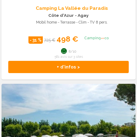
Camping La Vallée du Paradis
Côte d'Azur
- Agay
Mobil home - Terrasse - Clim - TV 8 pers.
498 €
- 31 %
725 €
8/10
581 avis sur 3 sites
+ d'infos >