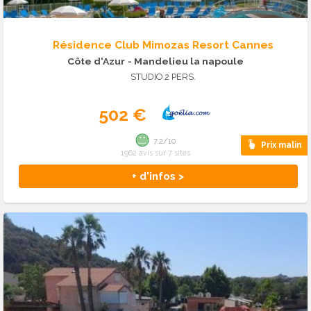
Résidence Club Mimozas Resort Cannes
Côte d'Azur
- Mandelieu la napoule
STUDIO 2 PERS.
502 €
7.2/10
Prix malin
1962 avis sur 7 sites
+ d'infos >