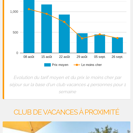
1,000
500
0
08 août
15 août
22 août
29 août
05 sept.
26 sept.
Prix moyen
Le moins cher
Evolution du tarif moyen et du prix le moins cher par
séjour sur la base d'un club vacances 4 personnes pour 1
semaine
CLUB DE VACANCES À PROXIMITÉ