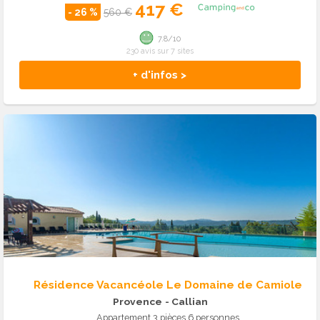
417 €
- 26 %
560 €
7.8/10
230 avis sur 7 sites
+ d'infos >
Résidence Vacancéole Le Domaine de Camiole
Provence
- Callian
Appartement 3 pièces 6 personnes