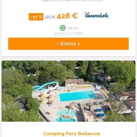
428 €
- 17 %
515 €
7.8/10
453 avis sur 8 sites
+ d'infos >
Camping Parc Bellevue