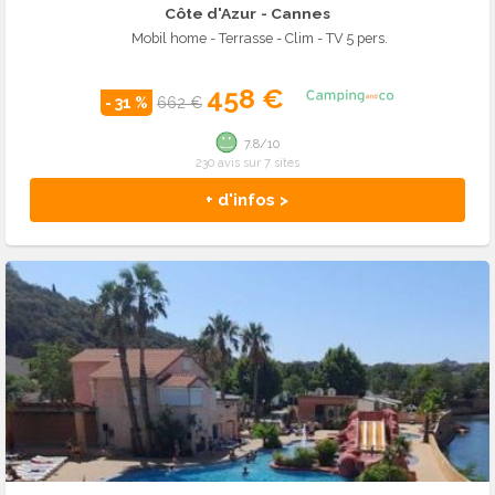
Côte d'Azur
- Cannes
Mobil home - Terrasse - Clim - TV 5 pers.
458 €
- 31 %
662 €
7.8/10
230 avis sur 7 sites
+ d'infos >