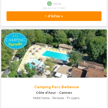
7.8/10
230 avis sur 7 sites
+ d'infos >
Camping Parc Bellevue
Côte d'Azur
- Cannes
Mobil home - Terrasse - TV 4 pers.