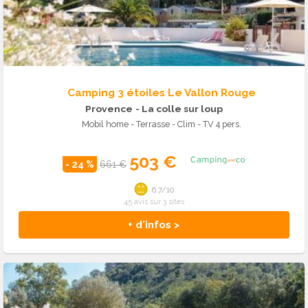
Camping 3 étoiles Le Vallon Rouge
Provence
- La colle sur loup
Mobil home - Terrasse - Clim - TV 4 pers.
503 €
- 24 %
661 €
6.7/10
45 avis sur 3 sites
+ d'infos >