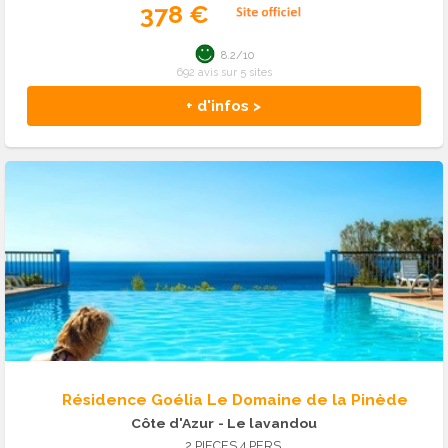
378 €
8.2/10
692 avis sur 5 sites
+ d'infos >
Résidence Goélia Le Domaine de la Pinède
Côte d'Azur
- Le lavandou
2 PIECES 4 PERS.