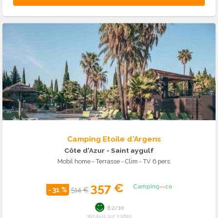
Camping Etoile d'Argens
Côte d'Azur
- Saint aygulf
Mobil home - Terrasse - Clim - TV 6 pers.
357 €
- 31 %
514 €
8.2/10
303 avis sur 3 sites