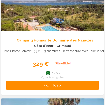
Camping Homair le Domaine des Naïades
Côte d'Azur
- Grimaud
Mobil-home Comfort - 33 m² - 3 chambres - Terrasse surélevée - clim 6 per
329 €
8.2/10
692 avis sur 5 sites
+ d'infos >