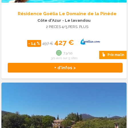
Résidence Goélia Le Domaine de la Pinède
Côte d'Azur
- Le lavandou
2 PIECES 4/5 PERS. PLUS
427 €
- 14 %
497 €
7.3/10
Prix malin
321 avis sur 5 sites
+ d'infos >