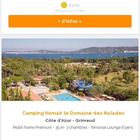
6.1/10
675 avis sur 3 sites
+ d'infos >
Camping Homair le Domaine des Naïades
Côte d'Azur
- Grimaud
Mobil-home Premium - 35 m- 3 chambres - Terrasse Lounge 6 pers.