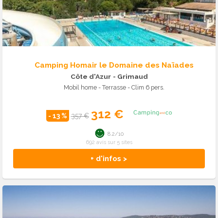
Camping Homair le Domaine des Naïades
Côte d'Azur
- Grimaud
Mobil home - Terrasse - Clim 6 pers.
312 €
- 13 %
357 €
8.2/10
692 avis sur 5 sites
+ d'infos >