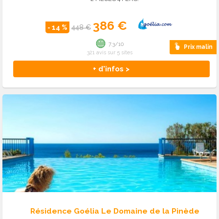
386 €
- 14 %
448 €
7.3/10
Prix malin
321 avis sur 5 sites
+ d'infos >
Résidence Goélia Le Domaine de la Pinède