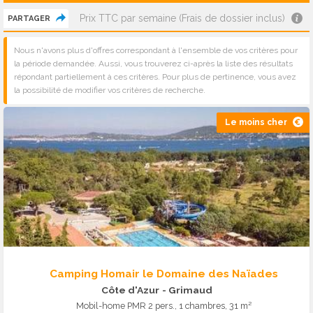
Prix TTC par semaine (Frais de dossier inclus)
PARTAGER
Nous n'avons plus d'offres correspondant à l'ensemble de vos critères pour
la période demandée. Aussi, vous trouverez ci-après la liste des résultats
répondant partiellement à ces critères. Pour plus de pertinence, vous avez
la possibilité de modifier vos critères de recherche.
Le moins cher
Camping Homair le Domaine des Naïades
Côte d'Azur
- Grimaud
Mobil-home PMR 2 pers., 1 chambres, 31 m²