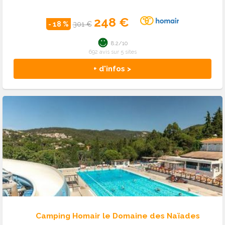
248 €
- 18 %
301 €
8.2/10
692 avis sur 5 sites
+ d'infos >
Camping Homair le Domaine des Naïades