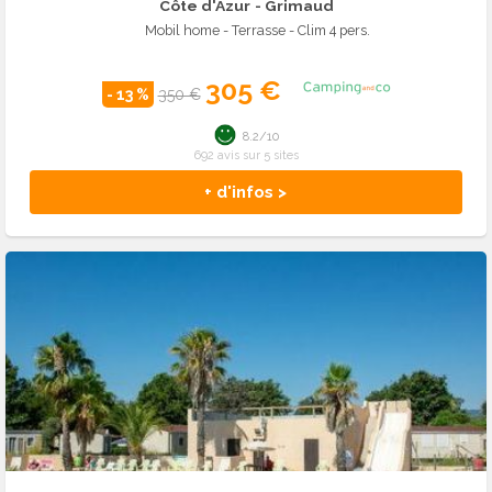
Côte d'Azur
- Grimaud
Mobil home - Terrasse - Clim 4 pers.
305 €
- 13 %
350 €
8.2/10
692 avis sur 5 sites
+ d'infos >