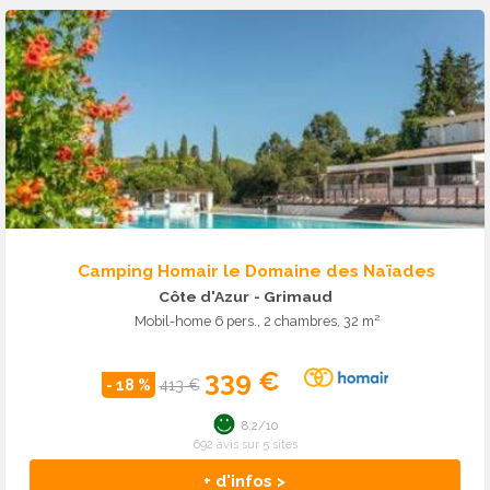
Camping Homair le Domaine des Naïades
Côte d'Azur
- Grimaud
Mobil-home 6 pers., 2 chambres, 32 m²
339 €
- 18 %
413 €
8.2/10
692 avis sur 5 sites
+ d'infos >