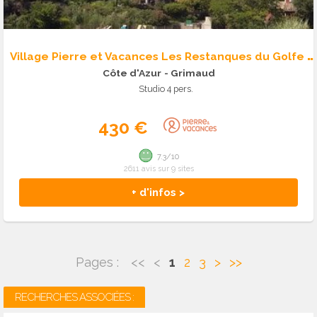
V
illage Pierre et Vacances Les Restanques du Golfe de St Tropez
Côte d'Azur
- Grimaud
Studio 4 pers.
430 €
7.3/10
2611 avis sur 9 sites
+ d'infos >
Pages :
<<
<
1
2
3
>
>>
RECHERCHES ASSOCIÉES :