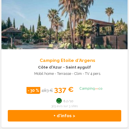
Camping Etoile d'Argens
Côte d'Azur
- Saint aygulf
Mobil home - Terrasse - Clim - TV 4 pers.
337 €
- 30 %
483 €
8.2/10
303 avis sur 3 sites
+ d'infos >