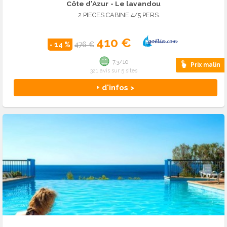
Côte d'Azur
- Le lavandou
2 PIECES CABINE 4/5 PERS.
410 €
- 14 %
476 €
7.3/10
Prix malin
321 avis sur 5 sites
+ d'infos >