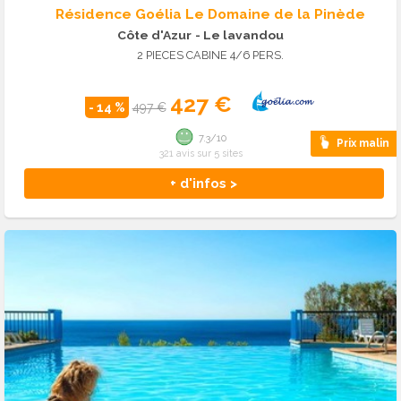
Résidence Goélia Le Domaine de la Pinède
Côte d'Azur
- Le lavandou
2 PIECES CABINE 4/6 PERS.
427 €
- 14 %
497 €
7.3/10
Prix malin
321 avis sur 5 sites
+ d'infos >