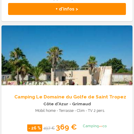
+ d'infos >
Camping Le Domaine du Golfe de Saint Tropez
Côte d'Azur
- Grimaud
Mobil home - Terrasse - Clim - TV 2 pers.
369 €
- 26 %
497 €