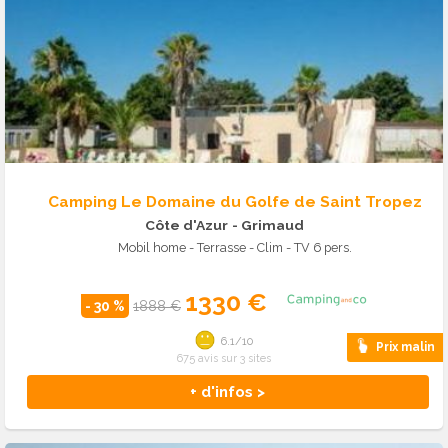
Camping Le Domaine du Golfe de Saint Tropez
Côte d'Azur
- Grimaud
Mobil home - Terrasse - Clim - TV 6 pers.
1330 €
- 30 %
1888 €
6.1/10
Prix malin
675 avis sur 3 sites
+ d'infos >