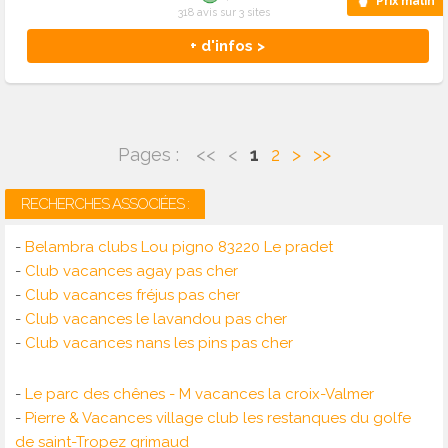
Prix malin
318 avis sur 3 sites
+ d'infos >
Pages :
<<
<
1
2
>
>>
RECHERCHES ASSOCIÉES :
-
Belambra clubs Lou pigno 83220 Le pradet
-
Club vacances agay pas cher
-
Club vacances fréjus pas cher
-
Club vacances le lavandou pas cher
-
Club vacances nans les pins pas cher
-
Le parc des chênes - M vacances la croix-Valmer
-
Pierre & Vacances village club les restanques du golfe
de saint-Tropez grimaud