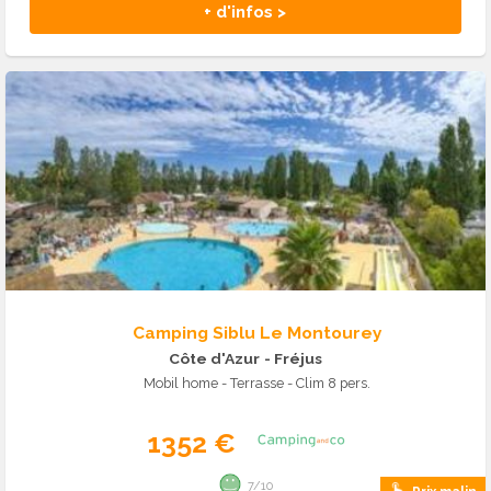
+ d'infos >
Camping Siblu Le Montourey
Côte d'Azur
- Fréjus
Mobil home - Terrasse - Clim 8 pers.
1352 €
7/10