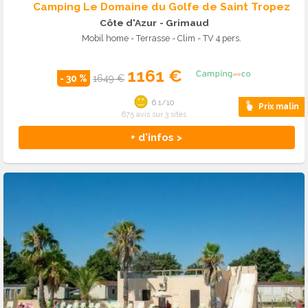
Camping Le Domaine du Golfe de Saint Tropez
Côte d'Azur
- Grimaud
Mobil home - Terrasse - Clim - TV 4 pers.
1161 €
- 30 %
1649 €
6.1/10
Prix malin
675 avis sur 3 sites
+ d'infos >