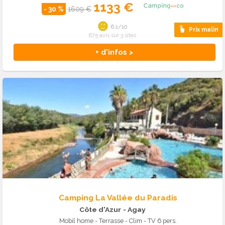
1133 €
- 30 %
1609 €
6.1/10
Prix malin
675 avis sur 3 sites
+ d'infos >
Camping La Vallée du Paradis
Côte d'Azur
- Agay
Mobil home - Terrasse - Clim - TV 6 pers.