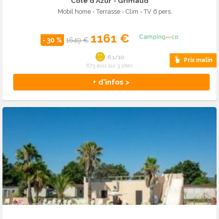
Côte d'Azur
- Grimaud
Mobil home - Terrasse - Clim - TV 6 pers.
1161 €
- 30 %
1649 €
6.1/10
Prix malin
675 avis sur 3 sites
+ d'infos >