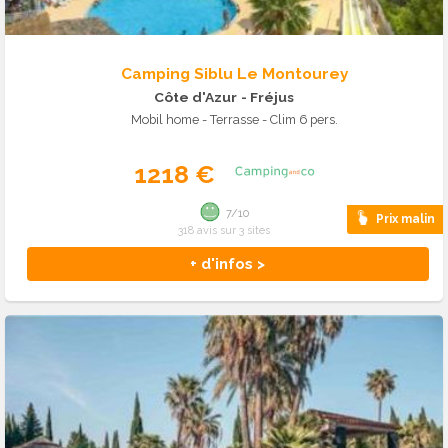
Camping Siblu Le Montourey
Côte d'Azur
- Fréjus
Mobil home - Terrasse - Clim 6 pers.
1218 €
7/10
Prix malin
318 avis sur 3 sites
+ d'infos >