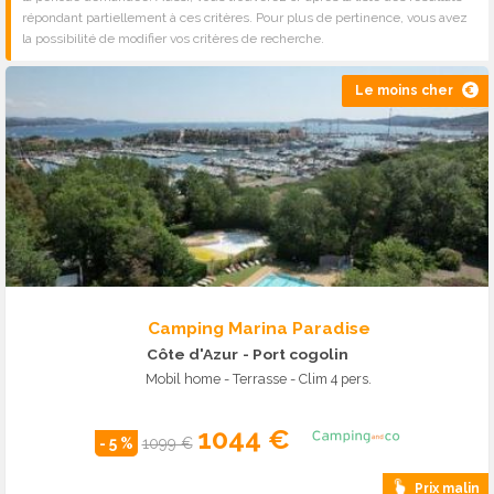
répondant partiellement à ces critères. Pour plus de pertinence, vous avez
la possibilité de modifier vos critères de recherche.
Le moins cher
Camping Marina Paradise
Côte d'Azur
- Port cogolin
Mobil home - Terrasse - Clim 4 pers.
1044 €
- 5 %
1099 €
Prix malin