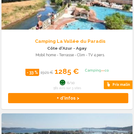
Camping La Vallée du Paradis
Côte d'Azur
- Agay
Mobil home - Terrasse - Clim - TV 4 pers.
1285 €
- 33 %
1921 €
8/10
Prix malin
581 avis sur 3 sites
+ d'infos >