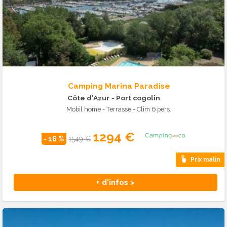
Camping Marina Paradise
Côte d'Azur
- Port cogolin
Mobil home - Terrasse - Clim 6 pers.
1294 €
- 16 %
1549 €
Prix malin
+ d'infos >