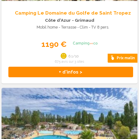
Camping Le Domaine du Golfe de Saint Tropez
Côte d'Azur
- Grimaud
Mobil home - Terrasse - Clim - TV 8 pers.
1190 €
6.1/10
Prix malin
675 avis sur 3 sites
+ d'infos >