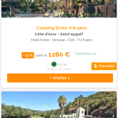
Camping Etoile d'Argens
Côte d'Azur
- Saint aygulf
Mobil home - Terrasse - Clim - TV 6 pers.
1260 €
- 15 %
1482 €
8.2/10
Prix malin
303 avis sur 3 sites
+ d'infos >