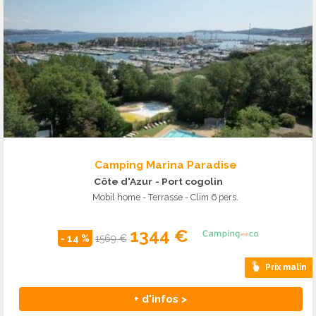
Camping Marina Paradise
Côte d'Azur
- Port cogolin
Mobil home - Terrasse - Clim 6 pers.
1344 €
- 14 %
1569 €
Prix malin
+ d'infos >