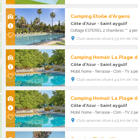
Camping Etoile d'Argens
Côte d'Azur
- Saint aygulf
Cottage ESTEREL 2 chambres *** 4 per
Club vacances situé à 5.9 km de Vill
Camping Homair La Plage d
Côte d'Azur
- Saint aygulf
Mobil home - Terrasse - Clim - TV 4 pe
Club vacances situé à 4.9 km de Vill
Camping Homair La Plage d
Côte d'Azur
- Saint aygulf
Mobil home - Terrasse - Clim - TV 2 pe
Club vacances situé à 4.9 km de Vill