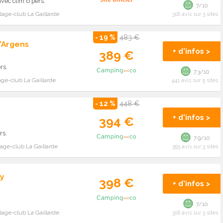
vec clim 6 pers.
7/10
lage-club La Gaillarde
318 avis sur 3 sites
- 19 %
483 €
'Argens
+ d'infos >
389 €
rs.
7.3/10
age-club La Gaillarde
441 avis sur 5 sites
- 12 %
448 €
+ d'infos >
394 €
rs.
7.9/10
lage-club La Gaillarde
393 avis sur 3 sites
y
398 €
+ d'infos >
7/10
lage-club La Gaillarde
318 avis sur 3 sites