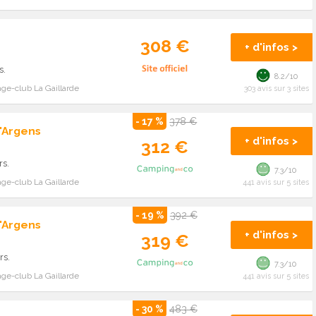
308 €
+ d'infos >
s.
8.2/10
age-club La Gaillarde
303 avis sur 3 sites
- 17 %
378 €
'Argens
+ d'infos >
312 €
rs.
7.3/10
age-club La Gaillarde
441 avis sur 5 sites
- 19 %
392 €
'Argens
+ d'infos >
319 €
rs.
7.3/10
age-club La Gaillarde
441 avis sur 5 sites
- 30 %
483 €