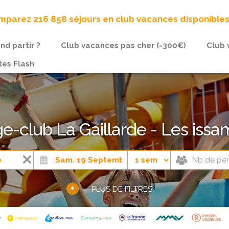
parez 216 858 séjours en club vacances disponible
nd partir ?
Club vacances pas cher (-300€)
Club 
tes Flash
ge-club La Gaillarde - Les iss
+
PLUS DE FILTRES