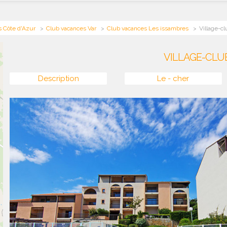
 Côte d'Azur
Club vacances Var
Club vacances Les issambres
Village-cl
VILLAGE-CLU
Description
Le - cher