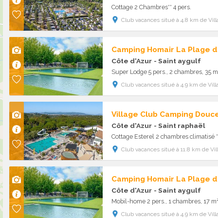
Cottage 2 Chambres** 4 pers.
Club vacances situé à 4.8 km de Vill
Camping Homair La Plage d
Côte d'Azur
- Saint aygulf
Super Lodge 5 pers., 2 chambres, 35 m
Club vacances situé à 4.9 km de Vill
Village Club Camping Douc
Côte d'Azur
- Saint raphaël
Cottage Esterel 2 chambres climatisé **
Club vacances situé à 11.8 km de Vil
Camping Homair La Plage d
Côte d'Azur
- Saint aygulf
Mobil-home 2 pers., 1 chambres, 17 m
Club vacances situé à 4.9 km de Vill