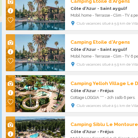
Camping Etoile d'Argens
Côte d'Azur
- Saint aygulf
Mobil home - Terrasse - Clim - TV 4 pe
Club vacances situé à 5.9 km de Vill
Camping Etoile d'Argens
Côte d'Azur
- Saint aygulf
Mobil home - Terrasse - Clim - TV 6 pe
Club vacances situé à 5.9 km de Vill
Côte d'Azur
- Fréjus
Cottage LOGGIA *** - 2ch 1sdb 6 pers.
Club vacances situé à 9.1 km de Vill
Camping Siblu Le Montoure
Côte d'Azur
- Fréjus