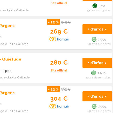
8/10
age-club La Gaillarde
590 avis sur 5 sites
- 22 %
343 €
'Argens
+ d'infos >
269 €
²
7.3/10
age-club La Gaillarde
441 avis sur 5 sites
e Quiétude
280 €
+ d'infos >
* 5 pers.
7.7/10
lage-club La Gaillarde
1291 avis sur 3 sites
- 22 %
392 €
'Argens
+ d'infos >
304 €
²
7.3/10
age-club La Gaillarde
441 avis sur 5 sites