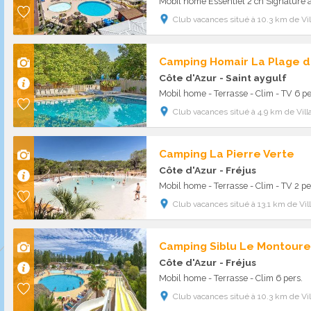
Mobil home Essentiel 2 ch Signature a
Club vacances situé à 10.3 km de Vil
Camping Homair La Plage d
Côte d'Azur
- Saint aygulf
Mobil home - Terrasse - Clim - TV 6 pe
Club vacances situé à 4.9 km de Vill
Camping La Pierre Verte
Côte d'Azur
- Fréjus
Mobil home - Terrasse - Clim - TV 2 pe
Club vacances situé à 13.1 km de Vil
Camping Siblu Le Montoure
Côte d'Azur
- Fréjus
Mobil home - Terrasse - Clim 6 pers.
Club vacances situé à 10.3 km de Vil