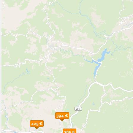
394 €
425 €
385 €