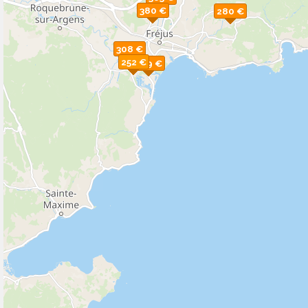
380 €
280 €
308 €
252 €
269 €