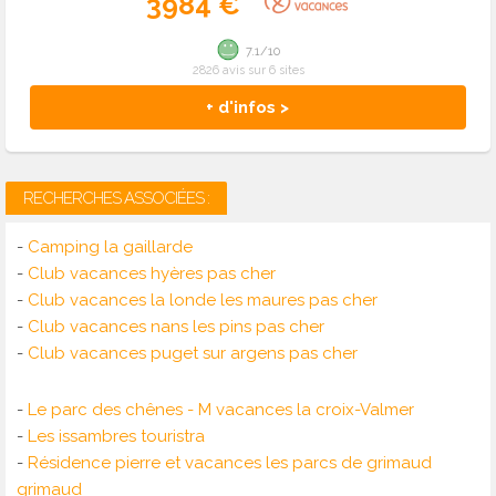
3984 €
7.1/10
2826 avis sur 6 sites
+ d'infos >
RECHERCHES ASSOCIÉES :
-
Camping la gaillarde
-
Club vacances hyères pas cher
-
Club vacances la londe les maures pas cher
-
Club vacances nans les pins pas cher
-
Club vacances puget sur argens pas cher
-
Le parc des chênes - M vacances la croix-Valmer
-
Les issambres touristra
-
Résidence pierre et vacances les parcs de grimaud
grimaud