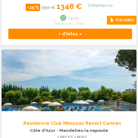
1348 €
- 15 %
1590 €
7.4/10
Prix malin
205 avis sur 4 sites
+ d'infos >
Résidence Club Mimozas Resort Cannes
Côte d'Azur
- Mandelieu la napoule
2 PIECES 4 PERS.