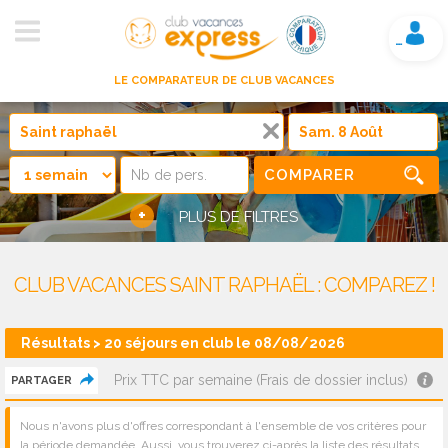
Mon compte
LE COMPARATEUR DE CLUB VACANCES
COMPARER
+
PLUS DE FILTRES
CLUB VACANCES SAINT RAPHAËL : COMPAREZ !
Résultats > 20 séjours en club le 08/08/2026
Prix TTC par semaine (Frais de dossier inclus)
PARTAGER
Nous n'avons plus d'offres correspondant à l'ensemble de vos critères pour
la période demandée. Aussi, vous trouverez ci-après la liste des résultats