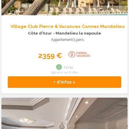
Village Club Pierre & Vacances Cannes Mandelieu
Côte d'Azur
- Mandelieu la napoule
Appartement 5 pers.
2359 €
7.2/10
992 avis sur 6 sites
+ d'infos >