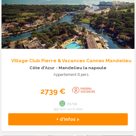
Village Club Pierre & Vacances Cannes Mandelieu
Côte d'Azur
- Mandelieu la napoule
Appartement 6 pers.
2739 €
7.2/10
992 avis sur 6 sites
+ d'infos >