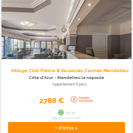
Village Club Pierre & Vacances Cannes Mandelieu
Côte d'Azur
- Mandelieu la napoule
Appartement 6 pers.
2788 €
7.2/10
992 avis sur 6 sites
+ d'infos >