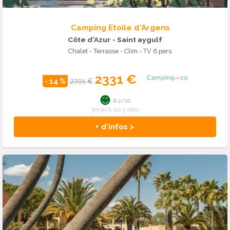
Camping Etoile d'Argens
Côte d'Azur
- Saint aygulf
Chalet - Terrasse - Clim - TV 6 pers.
2331 €
- 14 %
2701 €
8.2/10
303 avis sur 3 sites
+ d'infos >