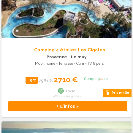
Camping 4 étoiles Les Cigales
Provence
- Le muy
Mobil home - Terrasse - Clim - TV 8 pers.
2710 €
- 8 %
2961 €
7.6/10
Prix malin
400 avis sur 5 sites
+ d'infos >