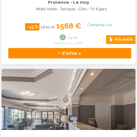
Provence
- Le muy
Mobil home - Terrasse - Clim - TV 6 pers.
1568 €
- 15 %
1849 €
7.4/10
Prix malin
205 avis sur 4 sites
+ d'infos >