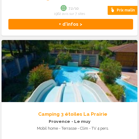
7.2/10
Prix malin
1962 avis sur 7 sites
+ d'infos >
Camping 3 étoiles La Prairie
Provence
- Le muy
Mobil home - Terrasse - Clim - TV 4 pers.