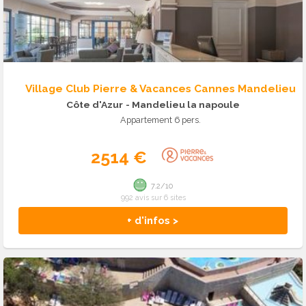
Village Club Pierre & Vacances Cannes Mandelieu
Côte d'Azur
- Mandelieu la napoule
Appartement 6 pers.
2514 €
7.2/10
992 avis sur 6 sites
+ d'infos >