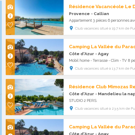
Provence
- Callian
Appartement 3 pièces 6 personnes av
Club vacances situé à 19.7 km de Pu
Camping La Vallée du Parad
Côte d'Azur
- Agay
Mobil home - Terrasse - Clim - TV 8 pe
Club vacances situé à 13.7 km de Pu
Résidence Club Mimozas R
Côte d'Azur
- Mandelieu la na
STUDIO 2 PERS.
Club vacances situé à 23.5 km de Pu
Camping La Vallée du Parad
Côte d'Azur
- Agay