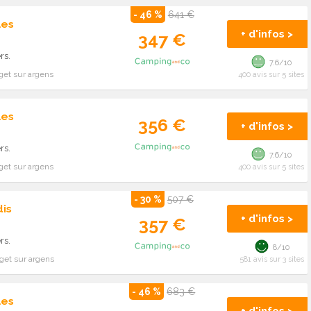
- 46 %
641 €
les
+ d'infos >
347 €
rs.
7.6/10
get sur argens
400 avis sur 5 sites
les
356 €
+ d'infos >
rs.
7.6/10
get sur argens
400 avis sur 5 sites
- 30 %
507 €
is
+ d'infos >
357 €
rs.
8/10
get sur argens
581 avis sur 3 sites
- 46 %
683 €
les