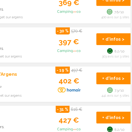
+ d'infos >
369 €
rs.
7.6/10
get sur argens
400 avis sur 5 sites
- 30 %
570 €
+ d'infos >
397 €
rs.
8.2/10
et sur argens
303 avis sur 3 sites
- 19 %
497 €
'Argens
+ d'infos >
402 €
²
7.3/10
et sur argens
441 avis sur 5 sites
- 31 %
616 €
+ d'infos >
427 €
rs.
8.2/10