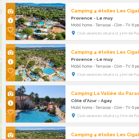
Camping 4 étoiles Les Ciga
Provence
- Le muy
Mobil home - Terrasse - Clim - TV 6 pe
Club vacances situé à 11.3 km de Pu
Camping 4 étoiles Les Ciga
Provence
- Le muy
Mobil home - Terrasse - Clim - TV 6 pe
Club vacances situé à 11.3 km de Pu
Camping La Vallée du Parad
Côte d'Azur
- Agay
Mobil home - Terrasse - Clim - TV 6 pe
Club vacances situé à 13.7 km de Pu
Camping 4 étoiles Les Ciga