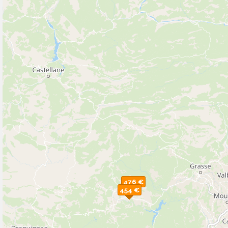
476 €
454 €