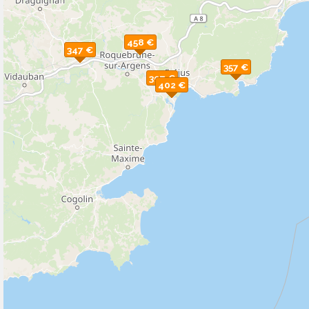
458 €
347 €
357 €
397 €
402 €