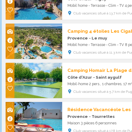
Mobil home - Terrasse - Clim - TV 4 pe
Club vacances situé à 13.7 km de Pu
Camping 4 étoiles Les Ciga
Provence
- Le muy
Mobil home - Terrasse - Clim - TV 8 pe
Club vacances situé à 11.3 km de Pu
Camping Homair La Plage d
Côte d'Azur
- Saint aygulf
Mobil-home 2 pers., 1 chambres, 17 m
Club vacances situé à 5.7 km de Pug
Provence
- Tourrettes
Maison 3 pièces 6 personnes
Club vacances situé à 17.8 km de Pu