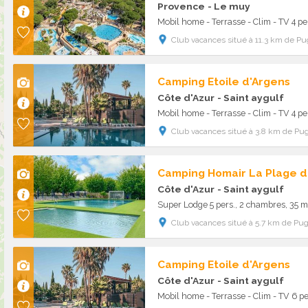
Provence
- Le muy
Mobil home - Terrasse - Clim - TV 4 pe
Club vacances situé à 11.3 km de Pu
Camping Etoile d'Argens
Côte d'Azur
- Saint aygulf
Mobil home - Terrasse - Clim - TV 4 pe
Club vacances situé à 3.8 km de Pug
Camping Homair La Plage d
Côte d'Azur
- Saint aygulf
Super Lodge 5 pers., 2 chambres, 35 m
Club vacances situé à 5.7 km de Pug
Camping Etoile d'Argens
Côte d'Azur
- Saint aygulf
Mobil home - Terrasse - Clim - TV 6 pe