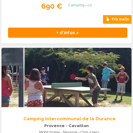
690 €
Prix malin
+ d'infos >
Camping Intercommunal de la Durance
Provence
- Cavaillon
Mobil home - Terrasse - Clim 4 pers.