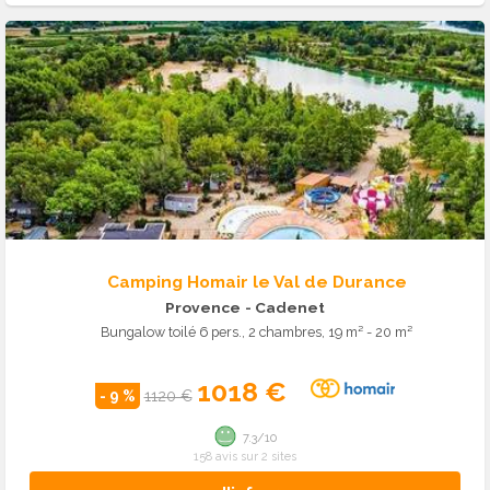
Camping Homair le Val de Durance
Provence
- Cadenet
Bungalow toilé 6 pers., 2 chambres, 19 m² - 20 m²
1018 €
- 9 %
1120 €
7.3/10
158 avis sur 2 sites