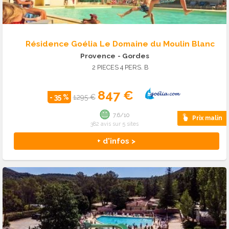
Résidence Goélia Le Domaine du Moulin Blanc
Provence
- Gordes
2 PIECES 4 PERS. B
847 €
- 35 %
1295 €
7.6/10
Prix malin
382 avis sur 5 sites
+ d'infos >