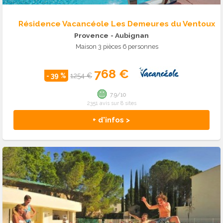
Résidence Vacancéole Les Demeures du Ventoux
Provence
- Aubignan
Maison 3 pièces 6 personnes
768 €
- 39 %
1254 €
7.9/10
2351 avis sur 8 sites
+ d'infos >