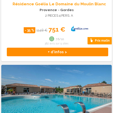
Résidence Goélia Le Domaine du Moulin Blanc
Provence
- Gordes
2 PIECES 4 PERS. A
751 €
- 35 %
1148 €
7.6/10
Prix malin
382 avis sur 5 sites
+ d'infos >