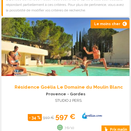
répondant partiellement à ces critères. Pour plus de pertinence, vous avez
la possibilité de modifier vos critères de recherche.
Le moins cher
Résidence Goélia Le Domaine du Moulin Blanc
Provence
- Gordes
STUDIO 2 PERS.
597 €
- 34 %
910 €
7.6/10
Prix malin