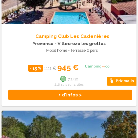
Camping Club Les Cadenières
Provence
- Villecroze les grottes
Mobil home - Terrasse 6 pers.
945 €
- 15 %
1111 €
7.2/10
Prix malin
218 avis sur 4 sites
+ d'infos >