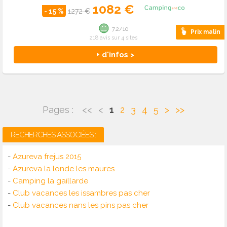
1082 €
- 15 %
1272 €
7.2/10
Prix malin
218 avis sur 4 sites
+ d'infos >
Pages :
<<
<
1
2
3
4
5
>
>>
RECHERCHES ASSOCIÉES :
-
Azureva frejus 2015
-
Azureva la londe les maures
-
Camping la gaillarde
-
Club vacances les issambres pas cher
-
Club vacances nans les pins pas cher