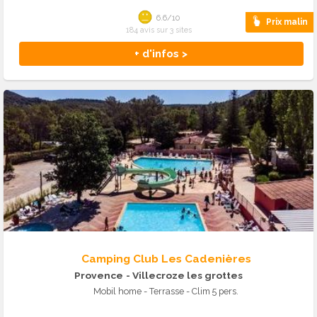
6.6/10
Prix malin
184 avis sur 3 sites
+ d'infos >
Camping Club Les Cadenières
Provence
- Villecroze les grottes
Mobil home - Terrasse - Clim 5 pers.