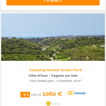
+ d'infos >
Camping Homair Green Park
Côte d'Azur
- Cagnes sur mer
Coco Sweet 4 pers., 2 chambres, 16 m²
1060 €
- 9 %
1162 €
6.5/10