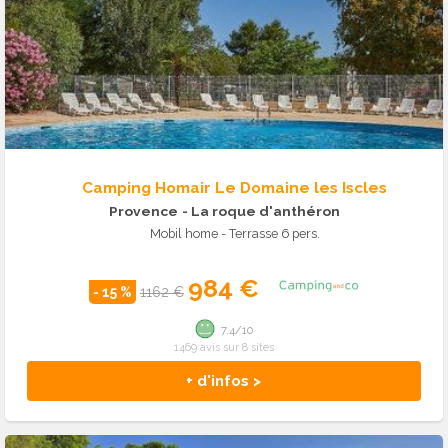
Camping Homair Le Domaine les Iscles
Provence
- La roque d'anthéron
Mobil home - Terrasse 6 pers.
984 €
- 15 %
1162 €
7.4/10
1469 avis sur 8 sites
+ d'infos >