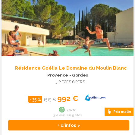
Résidence Goélia Le Domaine du Moulin Blanc
Provence
- Gordes
3 PIECES 6 PERS.
992 €
- 35 %
1519 €
7.6/10
Prix malin
382 avis sur 5 sites
+ d'infos >