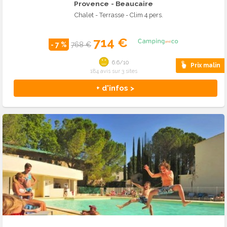
Provence
- Beaucaire
Chalet - Terrasse - Clim 4 pers.
714 €
- 7 %
768 €
6.6/10
Prix malin
184 avis sur 3 sites
+ d'infos >