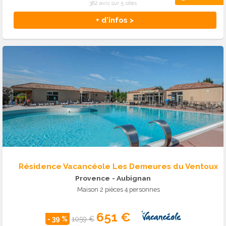
382 avis sur 5 sites
+ d'infos >
Résidence Vacancéole Les Demeures du Ventoux
Provence
- Aubignan
Maison 2 pièces 4 personnes
651 €
- 39 %
1059 €