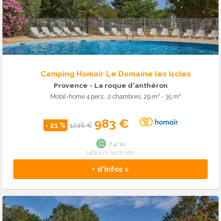
Camping Homair Le Domaine les Iscles
Provence
- La roque d'anthéron
Mobil-home 4 pers., 2 chambres, 29 m² - 35 m²
983 €
- 21 %
1246 €
7.4/10
1469 avis sur 8 sites
+ d'infos >