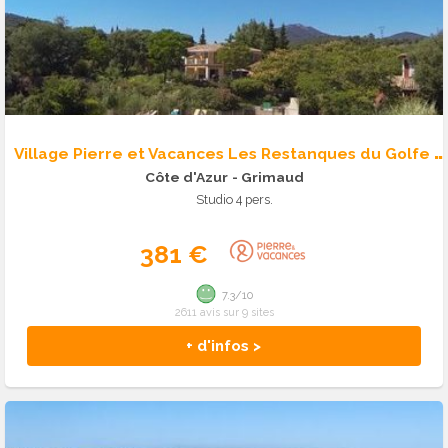
V
illage Pierre et Vacances Les Restanques du Golfe de St Tropez
Côte d'Azur
- Grimaud
Studio 4 pers.
381 €
7.3/10
2611 avis sur 9 sites
+ d'infos >