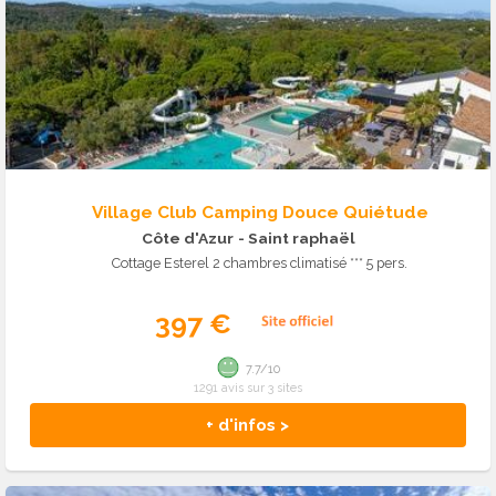
Village Club Camping Douce Quiétude
Côte d'Azur
- Saint raphaël
Cottage Esterel 2 chambres climatisé *** 5 pers.
397 €
7.7/10
1291 avis sur 3 sites
+ d'infos >