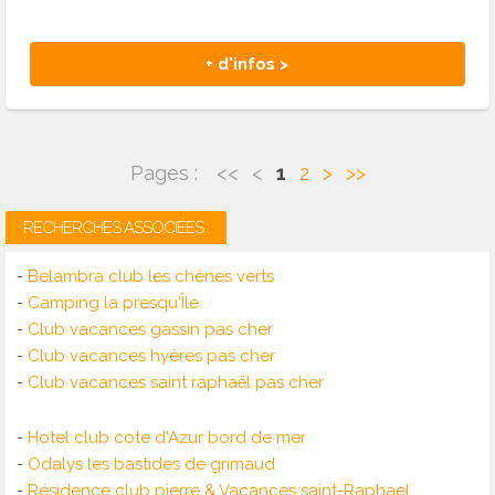
+ d'infos >
Pages :
<<
<
1
2
>
>>
RECHERCHES ASSOCIÉES :
-
Belambra club les chênes verts
-
Camping la presqu'Île
-
Club vacances gassin pas cher
-
Club vacances hyères pas cher
-
Club vacances saint raphaël pas cher
-
Hotel club cote d'Azur bord de mer
-
Odalys les bastides de grimaud
-
Résidence club pierre & Vacances saint-Raphael