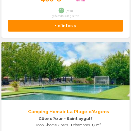
7/10
318 avis sur 3 sites
+ d'infos >
Camping Homair La Plage d'Argens
Côte d'Azur
- Saint aygulf
Mobil-home 2 pers., 1 chambres, 17 m²