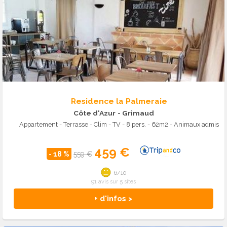
Residence la Palmeraie
Côte d'Azur
- Grimaud
Appartement - Terrasse - Clim - TV - 8 pers. - 62m2 - Animaux admis
459 €
- 18 %
559 €
6/10
91 avis sur 5 sites
+ d'infos >