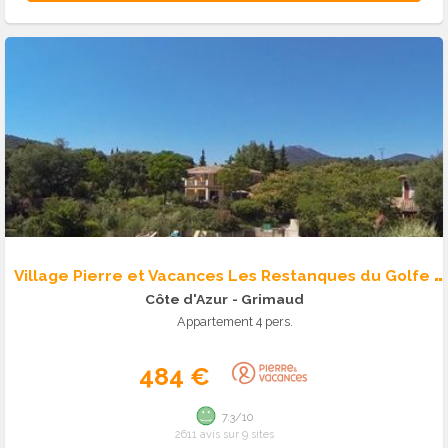
V
illage Pierre et Vacances Les Restanques du Golfe de St Tropez
Côte d'Azur
- Grimaud
Appartement 4 pers.
484 €
7.3/10
2611 avis sur 9 sites