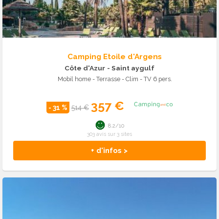
Camping Etoile d'Argens
Côte d'Azur
- Saint aygulf
Mobil home - Terrasse - Clim - TV 6 pers.
357 €
- 31 %
514 €
8.2/10
303 avis sur 3 sites
+ d'infos >