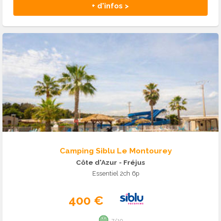
+ d'infos >
Camping Siblu Le Montourey
Côte d'Azur
- Fréjus
Essentiel 2ch 6p
400 €
7/10