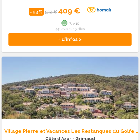
409 €
- 23 %
532 €
7.3/10
441 avis sur 5 sites
+ d'infos >
V
illage Pierre et Vacances Les Restanques du Golfe de St Tropez
Côte d'Azur
- Grimaud