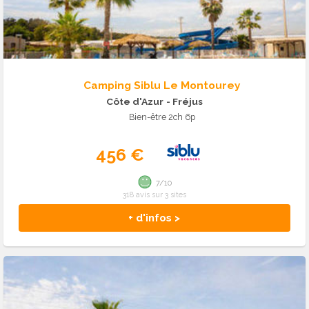
Camping Siblu Le Montourey
Côte d'Azur
- Fréjus
Bien-être 2ch 6p
456 €
7/10
318 avis sur 3 sites
+ d'infos >