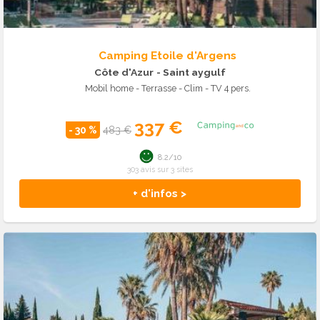
Camping Etoile d'Argens
Côte d'Azur
- Saint aygulf
Mobil home - Terrasse - Clim - TV 4 pers.
337 €
- 30 %
483 €
8.2/10
303 avis sur 3 sites
+ d'infos >