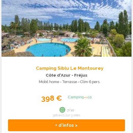
Camping Siblu Le Montourey
Côte d'Azur
- Fréjus
Mobil home - Terrasse - Clim 6 pers.
398 €
7/10
318 avis sur 3 sites
+ d'infos >