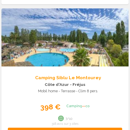
Camping Siblu Le Montourey
Côte d'Azur
- Fréjus
Mobil home - Terrasse - Clim 8 pers.
398 €
7/10
318 avis sur 3 sites