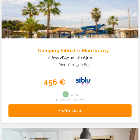
Camping Siblu Le Montourey
Côte d'Azur
- Fréjus
Bien-être 3ch 8p
456 €
7/10
318 avis sur 3 sites
+ d'infos >