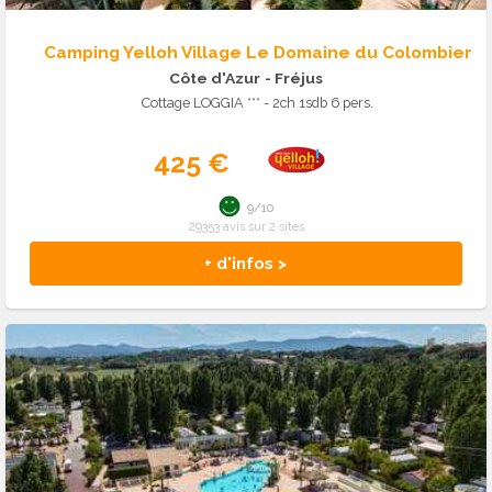
Camping Yelloh Village Le Domaine du Colombier
Côte d'Azur
- Fréjus
Cottage LOGGIA *** - 2ch 1sdb 6 pers.
425 €
9/10
29353 avis sur 2 sites
+ d'infos >