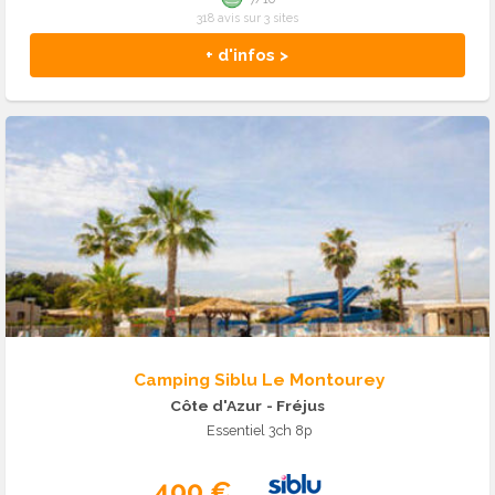
318 avis sur 3 sites
+ d'infos >
Camping Siblu Le Montourey
Côte d'Azur
- Fréjus
Essentiel 3ch 8p
400 €