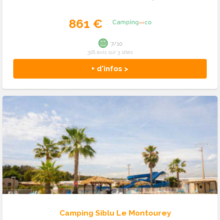
861 €
7/10
318 avis sur 3 sites
+ d'infos >
Camping Siblu Le Montourey