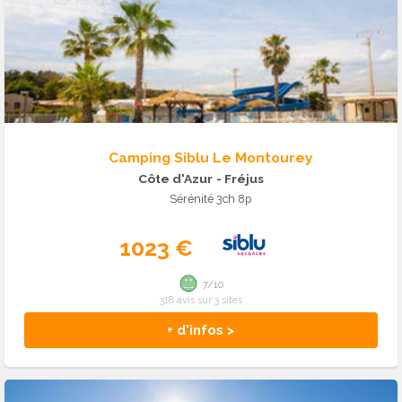
Camping Siblu Le Montourey
Côte d'Azur
- Fréjus
Sérénité 3ch 8p
1023 €
7/10
318 avis sur 3 sites
+ d'infos >