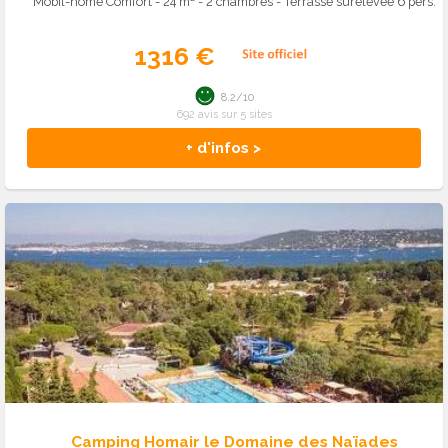
Mobil-home Comfort - 24 m² - 2 chambres - Terrasse surélevée 6 pers.
1316 €
8.2/10
692 avis sur 5 sites
+ d'infos >
Camping Homair le Domaine des Naïades