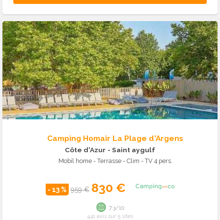
Camping Homair La Plage d'Argens
Côte d'Azur
- Saint aygulf
Mobil home - Terrasse - Clim - TV 4 pers.
830 €
- 13 %
959 €
7.3/10
441 avis sur 5 sites