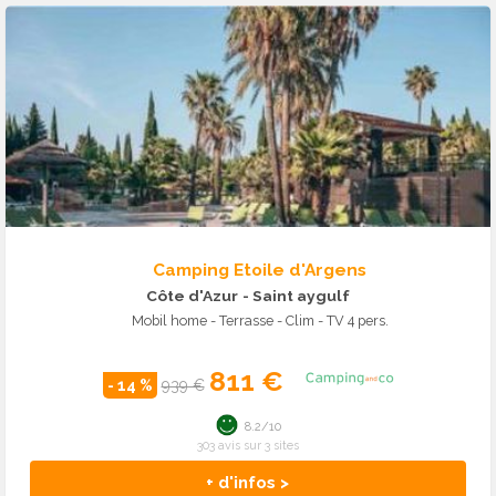
Camping Etoile d'Argens
Côte d'Azur
- Saint aygulf
Mobil home - Terrasse - Clim - TV 4 pers.
811 €
- 14 %
939 €
8.2/10
303 avis sur 3 sites
+ d'infos >