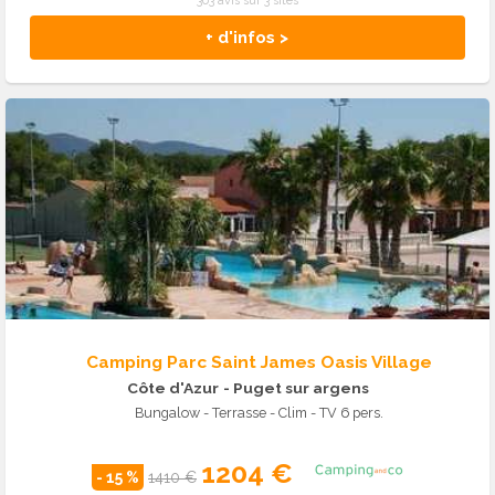
303 avis sur 3 sites
+ d'infos >
Camping Parc Saint James Oasis Village
Côte d'Azur
- Puget sur argens
Bungalow - Terrasse - Clim - TV 6 pers.
1204 €
- 15 %
1410 €