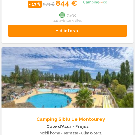
844 €
- 13 %
973 €
7.3/10
441 avis sur 5 sites
+ d'infos >
Camping Siblu Le Montourey
Côte d'Azur
- Fréjus
Mobil home - Terrasse - Clim 6 pers.