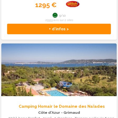
1295 €
9/10
29353 avis sur 2 sites
+ d'infos >
Camping Homair le Domaine des Naïades
Côte d'Azur
- Grimaud