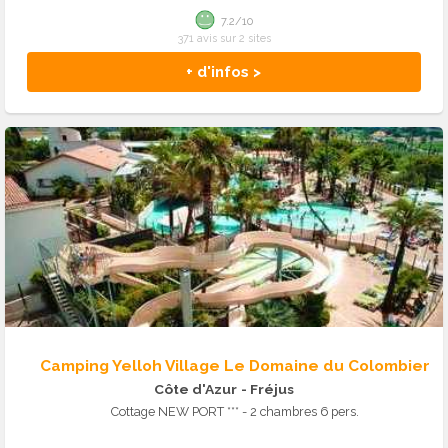
7.2/10
371 avis sur 2 sites
+ d'infos >
Camping Yelloh Village Le Domaine du Colombier
Côte d'Azur
- Fréjus
Cottage NEW PORT *** - 2 chambres 6 pers.