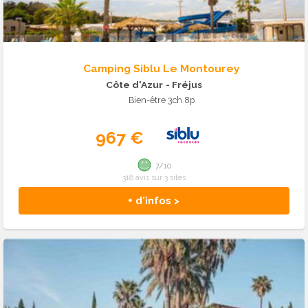
Camping Siblu Le Montourey
Côte d'Azur
- Fréjus
Bien-être 3ch 8p
967 €
7/10
318 avis sur 3 sites
+ d'infos >