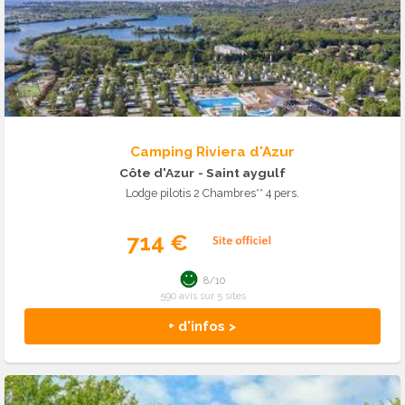
Camping Riviera d'Azur
Côte d'Azur
- Saint aygulf
Lodge pilotis 2 Chambres** 4 pers.
714 €
8/10
590 avis sur 5 sites
+ d'infos >