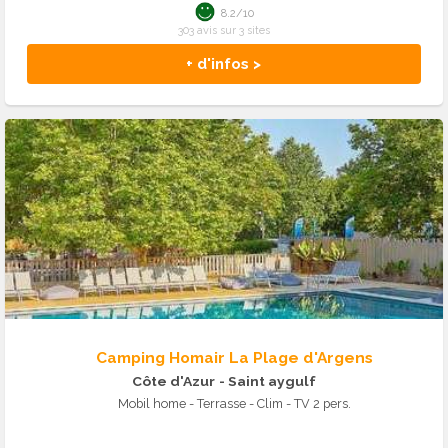
8.2/10
303 avis sur 3 sites
+ d'infos >
Camping Homair La Plage d'Argens
Côte d'Azur
- Saint aygulf
Mobil home - Terrasse - Clim - TV 2 pers.