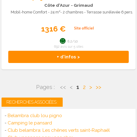
Côte d'Azur
- Grimaud
Mobil-home Comfort - 24 m²- 2 chambres - Terrasse surélevée 6 pers.
1316 €
8.2/10
692 avis sur 5 sites
+ d'infos >
Pages :
<<
<
1
2
>
>>
RECHERCHES ASSOCIÉES :
-
Belambra club lou pigno
-
Camping le pansard
-
Club belambra: Les chênes verts saint-Raphaël