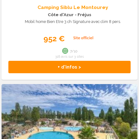
Camping Siblu Le Montourey
Côte d'Azur
- Fréjus
Mobil home Bien Etre 3 ch Signature avec clim 8 pers.
952 €
7/10
318 avis sur 3 sites
+ d'infos >