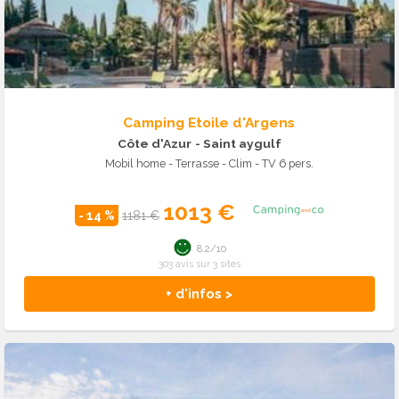
Camping Etoile d'Argens
Côte d'Azur
- Saint aygulf
Mobil home - Terrasse - Clim - TV 6 pers.
1013 €
- 14 %
1181 €
8.2/10
303 avis sur 3 sites
+ d'infos >