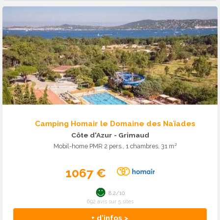
Camping Homair le Domaine des Naïades
Côte d'Azur
- Grimaud
Mobil-home PMR 2 pers., 1 chambres, 31 m²
1067 €
8.2/10
692 avis sur 5 sites
+ d'infos >