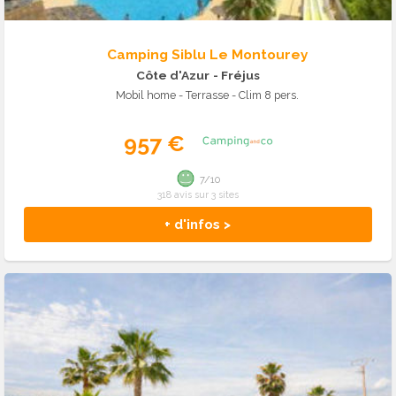
Camping Siblu Le Montourey
Côte d'Azur
- Fréjus
Mobil home - Terrasse - Clim 8 pers.
957 €
7/10
318 avis sur 3 sites
+ d'infos >