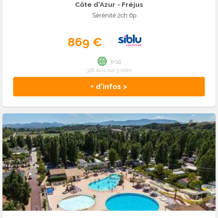
Côte d'Azur
- Fréjus
Sérénité 2ch 6p
869 €
7/10
318 avis sur 3 sites
+ d'infos >