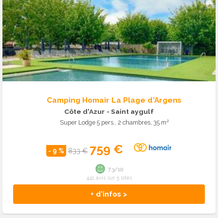
Camping Homair La Plage d'Argens
Côte d'Azur
- Saint aygulf
Super Lodge 5 pers., 2 chambres, 35 m²
759 €
- 9 %
833 €
7.3/10
441 avis sur 5 sites
+ d'infos >