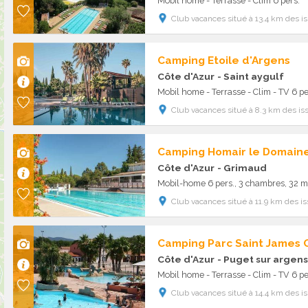
Mobil home - Terrasse - Clim 6 pers.
Club vacances situé à 13.4 km des 
Camping Etoile d'Argens
Côte d'Azur
- Saint aygulf
Mobil home - Terrasse - Clim - TV 6 pe
Club vacances situé à 8.3 km des i
Camping Homair le Domain
Côte d'Azur
- Grimaud
Mobil-home 6 pers., 3 chambres, 32 m
Club vacances situé à 11.9 km des i
Camping Parc Saint James O
Côte d'Azur
- Puget sur argens
Mobil home - Terrasse - Clim - TV 6 pe
Club vacances situé à 14.4 km des 