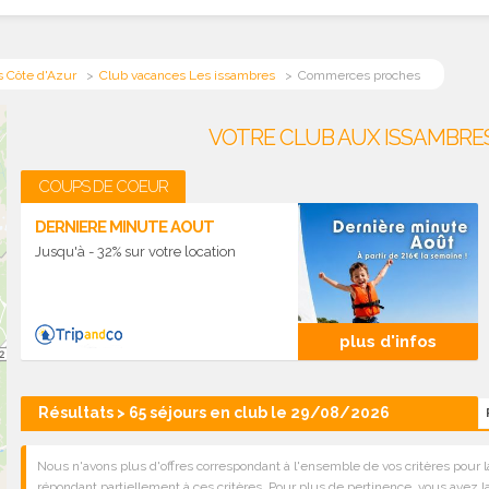
 Côte d'Azur
Club vacances Les issambres
Commerces proches
VOTRE CLUB AUX ISSAMBR
COUPS DE COEUR
DERNIERE MINUTE AOUT
Jusqu'à - 32% sur votre location
plus d'infos
Résultats > 65 séjours en club le 29/08/2026
Nous n'avons plus d'offres correspondant à l'ensemble de vos critères pour l
répondant partiellement à ces critères. Pour plus de pertinence, vous avez la