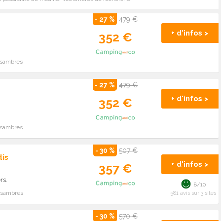
- 27 %
479 €
+ d'infos >
352 €
issambres
- 27 %
479 €
+ d'infos >
352 €
issambres
- 30 %
507 €
is
+ d'infos >
357 €
rs.
8/10
issambres
581 avis sur 3 sites
- 30 %
570 €