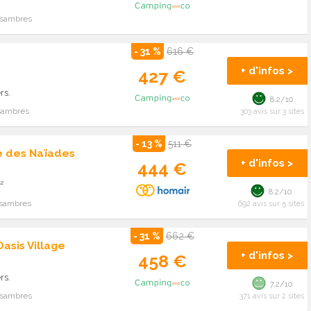
issambres
- 31 %
616 €
+ d'infos >
427 €
rs.
8.2/10
ssambres
303 avis sur 3 sites
- 13 %
511 €
e des Naïades
+ d'infos >
444 €
²
8.2/10
ssambres
692 avis sur 5 sites
- 31 %
662 €
asis Village
+ d'infos >
458 €
rs.
7.2/10
issambres
371 avis sur 2 sites