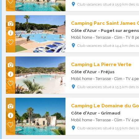
Club vacances situé à 15.9 km des 
Camping Parc Saint James O
Côte d'Azur
- Puget sur argens
Mobil home - Terrasse - Clim - TV 8 pe
Club vacances situé à 14.4 km des 
Camping La Pierre Verte
Côte d'Azur
- Fréjus
Mobil home - Terrasse - Clim - TV 4 pe
Club vacances situé à 15.5 km des 
Côte d'Azur
- Grimaud
Mobil home - Terrasse - Clim - TV 4 pe
Club vacances situé à 15.9 km des 