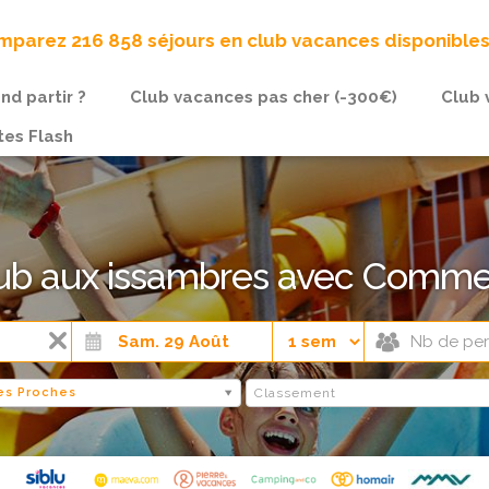
parez 216 858 séjours en club vacances disponible
nd partir ?
Club vacances pas cher (-300€)
Club 
tes Flash
lub aux issambres avec Comm
s Proches
Classement