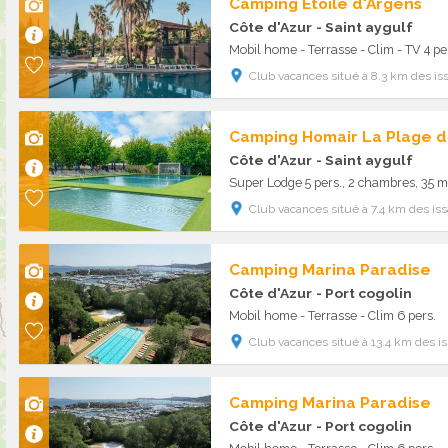
Camping Etoile d'Argens
Côte d'Azur
- Saint aygulf
Mobil home - Terrasse - Clim - TV 4 pe
Club vacances situé à 8.3 km des i
Camping Homair La Plage d
Côte d'Azur
- Saint aygulf
Super Lodge 5 pers., 2 chambres, 35 m
Club vacances situé à 7.4 km des is
Camping Marina Paradise
Côte d'Azur
- Port cogolin
Mobil home - Terrasse - Clim 6 pers.
Club vacances situé à 13.4 km des 
Camping Marina Paradise
Côte d'Azur
- Port cogolin