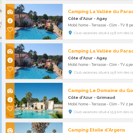
Camping La Vallée du Parad
Côte d'Azur
- Agay
Mobil home - Terrasse - Clim - TV 8 pe
Club vacances situé à 15.8 km des 
Camping La Vallée du Parad
Côte d'Azur
- Agay
Mobil home - Terrasse - Clim - TV 4 pe
Club vacances situé à 15.8 km des 
Côte d'Azur
- Grimaud
Mobil home - Terrasse - Clim - TV 2 pe
Club vacances situé à 15.9 km des 
Camping Etoile d'Argens