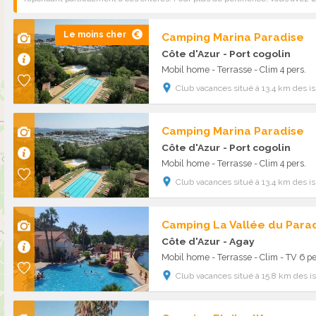
Le moins cher
Camping Marina Paradise
Côte d'Azur
- Port cogolin
Mobil home - Terrasse - Clim 4 pers.
Club vacances situé à 13.4 km des 
Camping Marina Paradise
Côte d'Azur
- Port cogolin
Mobil home - Terrasse - Clim 4 pers.
Club vacances situé à 13.4 km des 
Camping La Vallée du Parad
Côte d'Azur
- Agay
Mobil home - Terrasse - Clim - TV 6 pe
Club vacances situé à 15.8 km des 