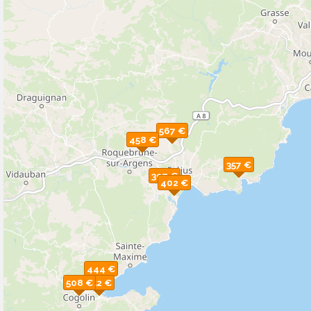
567 €
458 €
357 €
397 €
402 €
444 €
508 €
352 €