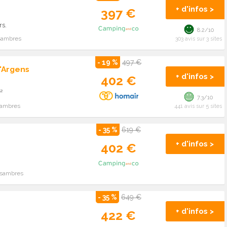
+ d'infos >
397 €
rs.
8.2/10
ssambres
303 avis sur 3 sites
- 19 %
497 €
'Argens
+ d'infos >
402 €
²
7.3/10
sambres
441 avis sur 5 sites
- 35 %
619 €
+ d'infos >
402 €
issambres
- 35 %
649 €
+ d'infos >
422 €