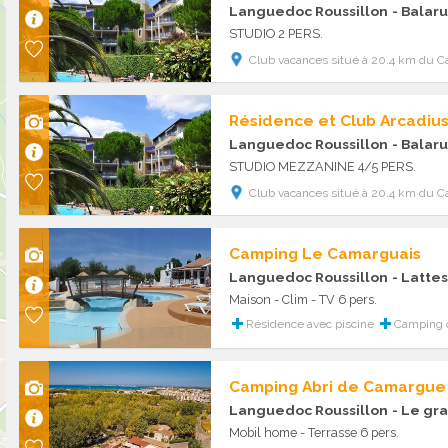
Languedoc Roussillon
- Balaru
STUDIO 2 PERS.
Club vacances situé à 20.4 km du C
Résidence et Club Arcadiu
Languedoc Roussillon
- Balaru
STUDIO MEZZANINE 4/5 PERS.
Club vacances situé à 20.4 km du C
Camping Le Camarguais
Languedoc Roussillon
- Lattes
Maison - Clim - TV 6 pers.
Résidence avec piscine
Camping 
Camping Abri de Camargue
Languedoc Roussillon
- Le gra
Mobil home - Terrasse 6 pers.