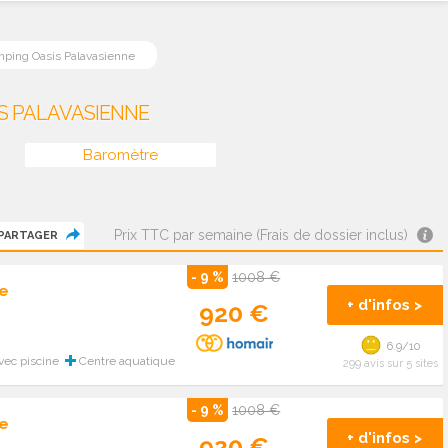
ping Oasis Palavasienne
S PALAVASIENNE
Baromètre
Prix TTC par semaine (Frais de dossier inclus)
PARTAGER
- 9 %
1008 €
e
+ d'infos >
920 €
6.9/10
ec piscine
Centre aquatique
299 avis sur 5 sites
- 9 %
1008 €
e
+ d'infos >
920 €