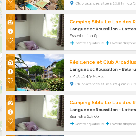
Club vacances situé à 20.8 km du C
Camping Siblu Le Lac des 
Languedoc Roussillon
- Lattes
Essentiel 2ch 6p
Centre aquatique
Laverie disponi
Résidence et Club Arcadiu
Languedoc Roussillon
- Balaru
2 PIECES 4/5 PERS.
Club vacances situé à 20.4 km du C
Camping Siblu Le Lac des 
Languedoc Roussillon
- Lattes
Bien-être 2ch 6p
Centre aquatique
Laverie disponi