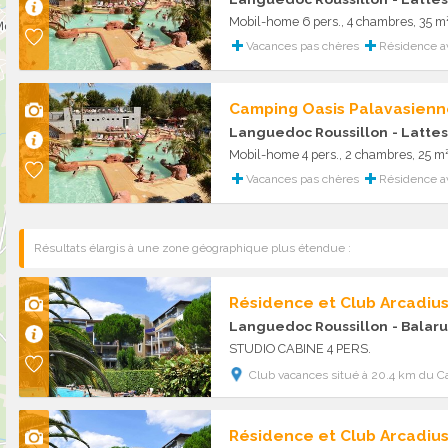
Mobil-home 6 pers., 4 chambres, 35 m
Vacances pas chères
Résidence av
Camping Oasis Palavasienn
Languedoc Roussillon
- Lattes
Mobil-home 4 pers., 2 chambres, 25 m
Vacances pas chères
Résidence av
Résultats élargis à une zone géographique plus étendue :
Résidence et Club Arcadiu
Languedoc Roussillon
- Balaru
STUDIO CABINE 4 PERS.
Club vacances situé à 20.4 km du C
Résidence et Club Arcadiu