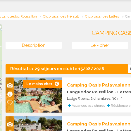
s Languedoc Roussillon
Club vacances Hérault
Club vacances Lattes
Cam
CAMPING OASI
Description
Le - cher
Résultats > 29 séjours en club le 15/08/2026
Le moins cher
Camping Oasis Palavasienn
Languedoc Roussillon
- Lattes
Lodge 5 pers., 2 chambres, 30 m²
Vacances pas chères
Résidence av
Camping Oasis Palavasienn
Languedoc Roussillon
- Lattes