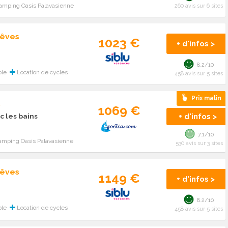
amping Oasis Palavasienne
260 avis sur 6 sites
Rêves
1023 €
+ d'infos >
8.2/10
ble
Location de cycles
458 avis sur 5 sites
Prix malin
s
1069 €
+ d'infos >
c les bains
7.1/10
amping Oasis Palavasienne
530 avis sur 3 sites
Rêves
1149 €
+ d'infos >
8.2/10
ble
Location de cycles
458 avis sur 5 sites