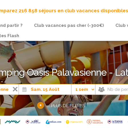
parez 216 858 séjours en club vacances disponible
nd partir ?
Club vacances pas cher (-300€)
Club 
tes Flash
ping Oasis Palavasienne - La
+
PLUS DE FILTRES