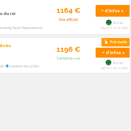
1164 €
+ d'infos >
u du roi
8.1/10
amping Oasis Palavasienne
260 avis sur 6 sites
Prix malin
Rêves
1196 €
+ d'infos >
8.2/10
ble
Location de cycles
458 avis sur 5 sites