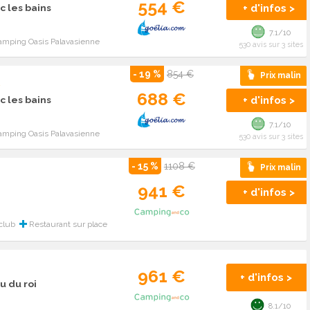
554 €
+ d'infos >
c les bains
7.1/10
amping Oasis Palavasienne
530 avis sur 3 sites
- 19 %
854 €
Prix malin
s
688 €
+ d'infos >
c les bains
7.1/10
amping Oasis Palavasienne
530 avis sur 3 sites
- 15 %
1108 €
Prix malin
941 €
+ d'infos >
club
Restaurant sur place
961 €
+ d'infos >
u du roi
8.1/10