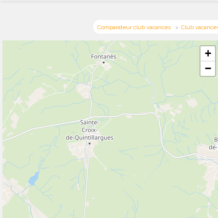
Comparateur club vacances
Club vacance
+
−