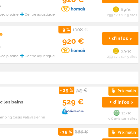
²
6.9/10
ec piscine
Centre aquatique
299 avis sur 5 sites
- 9 %
1008 €
e
+ d'infos >
920 €
²
6.9/10
ec piscine
Centre aquatique
299 avis sur 5 sites
- 29 %
749 €
Prix malin
s
529 €
+ d'infos >
c les bains
7.1/10
amping Oasis Palavasienne
530 avis sur 3 sites
- 19 %
686 €
Prix malin
s