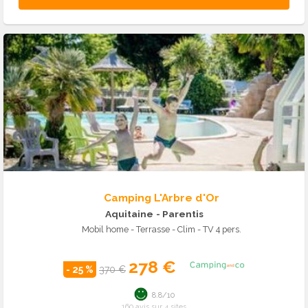
Camping L'Arbre d'Or
Aquitaine
- Parentis
Mobil home - Terrasse - Clim - TV 4 pers.
278 €
- 25 %
370 €
8.8/10
160 avis sur 4 sites