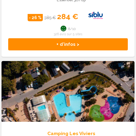
284 €
- 26 %
385 €
8/10
326 avis sur 5 sites
+ d'infos >
Camping Les Viviers