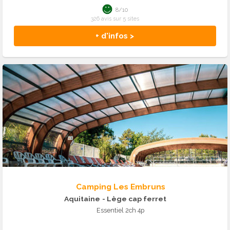
8/10
326 avis sur 5 sites
+ d'infos >
Camping Les Embruns
Aquitaine
- Lège cap ferret
Essentiel 2ch 4p