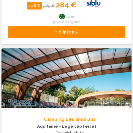
284 €
- 26 %
385 €
8/10
326 avis sur 5 sites
+ d'infos >
Camping Les Embruns
Aquitaine
- Lège cap ferret
Essentiel 3ch 8p