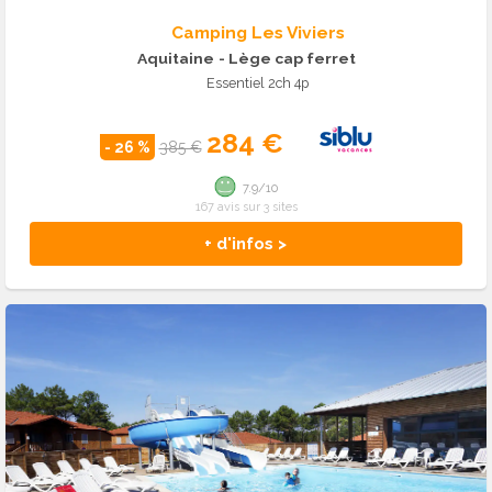
Camping Les Viviers
Aquitaine
- Lège cap ferret
Essentiel 2ch 4p
284 €
- 26 %
385 €
7.9/10
167 avis sur 3 sites
+ d'infos >