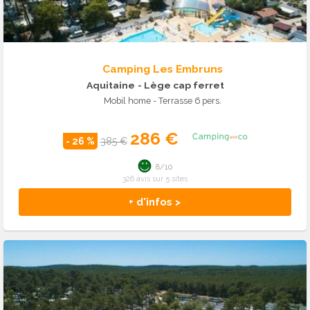
Camping Les Embruns
Aquitaine
- Lège cap ferret
Mobil home - Terrasse 6 pers.
286 €
- 26 %
385 €
8/10
326 avis sur 5 sites
+ d'infos >