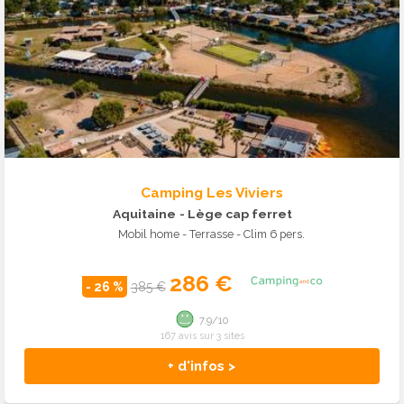
Camping Les Viviers
Aquitaine
- Lège cap ferret
Mobil home - Terrasse - Clim 6 pers.
286 €
- 26 %
385 €
7.9/10
167 avis sur 3 sites
+ d'infos >