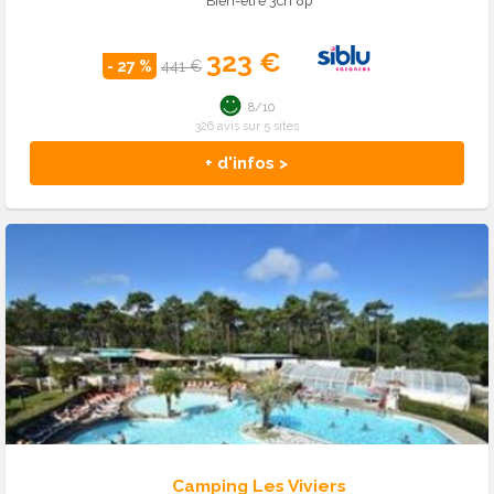
Bien-être 3ch 8p
323 €
- 27 %
441 €
8/10
326 avis sur 5 sites
+ d'infos >
Camping Les Viviers