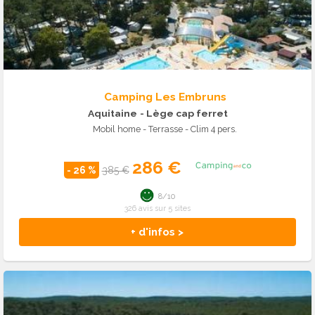
Camping Les Embruns
Aquitaine
- Lège cap ferret
Mobil home - Terrasse - Clim 4 pers.
286 €
- 26 %
385 €
8/10
326 avis sur 5 sites
+ d'infos >