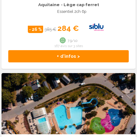
Aquitaine
- Lège cap ferret
Essentiel 2ch 6p
284 €
- 26 %
385 €
7.9/10
167 avis sur 3 sites
+ d'infos >