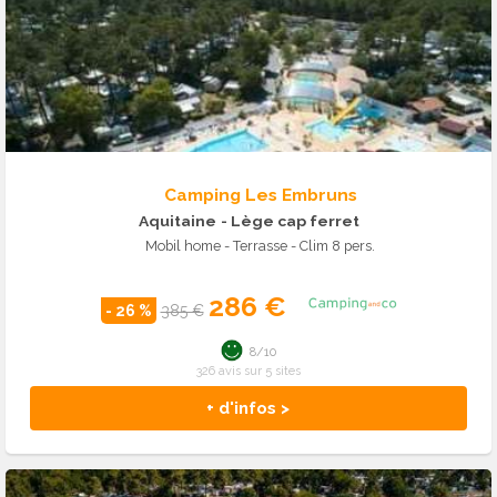
Camping Les Embruns
Aquitaine
- Lège cap ferret
Mobil home - Terrasse - Clim 8 pers.
286 €
- 26 %
385 €
8/10
326 avis sur 5 sites
+ d'infos >