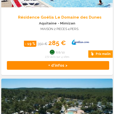
Résidence Goélia Le Domaine des Dunes
Aquitaine
- Mimizan
MAISON 2 PIECES 4 PERS.
285 €
- 19 %
350 €
8.8/10
Prix malin
272 avis sur 4 sites
+ d'infos >