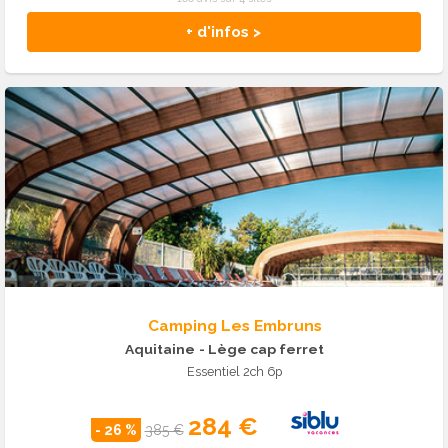
+ d'infos >
Camping Les Embruns
Aquitaine
- Lège cap ferret
Essentiel 2ch 6p
284 €
- 26 %
385 €