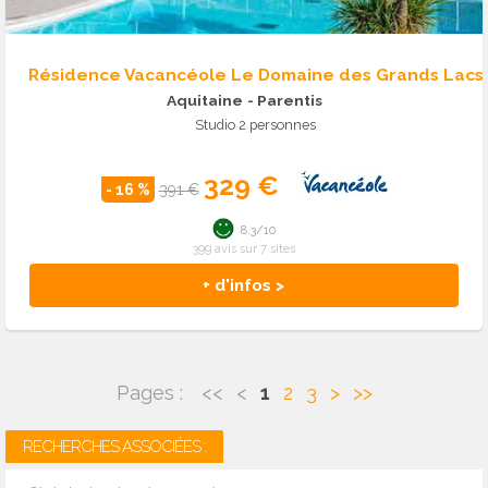
Résidence Vacancéole Le Domaine des Grands Lacs
Aquitaine
- Parentis
Studio 2 personnes
329 €
- 16 %
391 €
8.3/10
399 avis sur 7 sites
+ d'infos >
Pages :
<<
<
1
2
3
>
>>
RECHERCHES ASSOCIÉES :