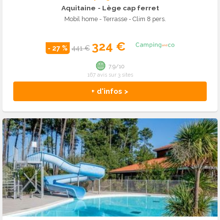
Aquitaine
- Lège cap ferret
Mobil home - Terrasse - Clim 8 pers.
324 €
- 27 %
441 €
7.9/10
167 avis sur 3 sites
+ d'infos >