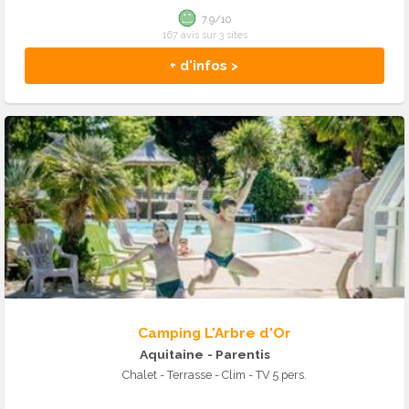
7.9/10
167 avis sur 3 sites
+ d'infos >
Camping L'Arbre d'Or
Aquitaine
- Parentis
Chalet - Terrasse - Clim - TV 5 pers.