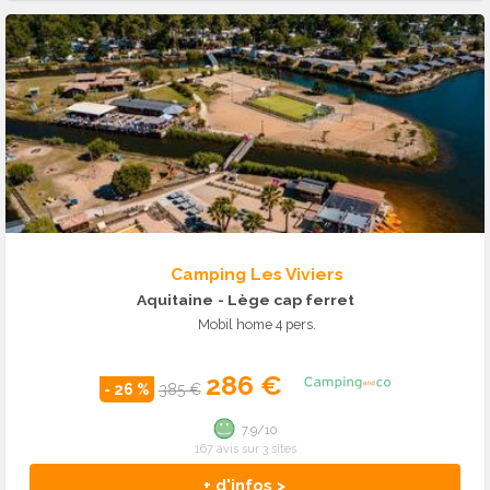
Camping Les Viviers
Aquitaine
- Lège cap ferret
Mobil home 4 pers.
286 €
- 26 %
385 €
7.9/10
167 avis sur 3 sites
+ d'infos >