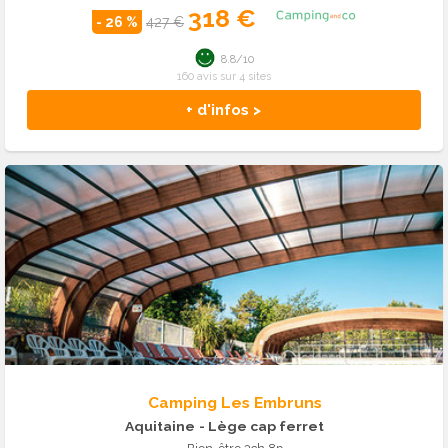
318 €
- 26 %
427 €
8.8/10
160 avis sur 4 sites
+ d'infos >
Camping Les Embruns
Aquitaine
- Lège cap ferret