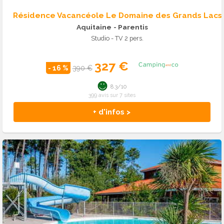
Résidence Vacancéole Le Domaine des Grands Lacs
Aquitaine
- Parentis
Studio - TV 2 pers.
327 €
- 16 %
390 €
8.3/10
399 avis sur 7 sites
+ d'infos >