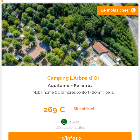
Le moins cher
Camping L'Arbre d'Or
Aquitaine
- Parentis
Mobil home 2 chambres confort- 26m² 4 pers.
269 €
8.8/10
160 avis sur 4 sites
+ d'infos >