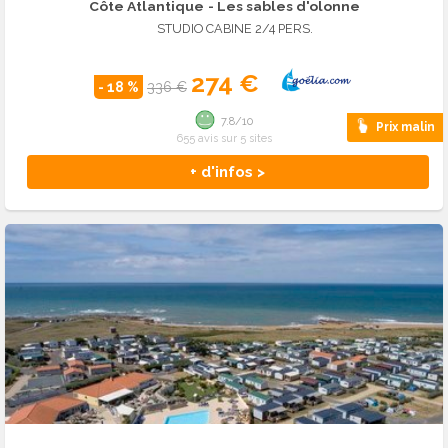
Côte Atlantique
- Les sables d'olonne
STUDIO CABINE 2/4 PERS.
274 €
- 18 %
336 €
7.8/10
Prix malin
655 avis sur 5 sites
+ d'infos >