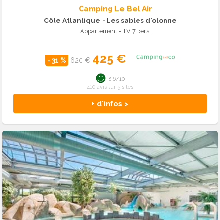
Camping Le Bel Air
Côte Atlantique
- Les sables d'olonne
Appartement - TV 7 pers.
425 €
- 31 %
620 €
8.6/10
410 avis sur 5 sites
+ d'infos >