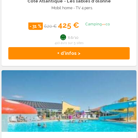
Côte Atlantique
- Les sables d'olonne
Mobil home - TV 4 pers.
425 €
- 31 %
620 €
8.6/10
410 avis sur 5 sites
+ d'infos >