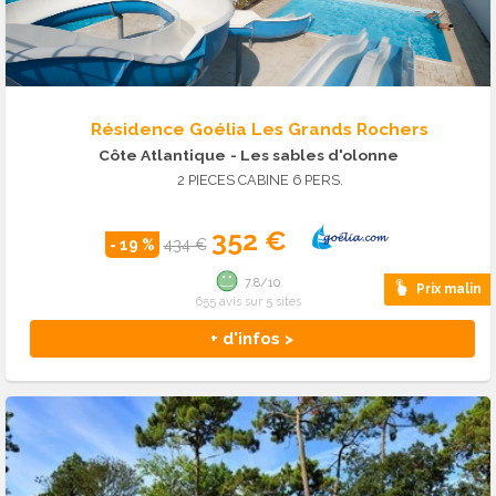
Résidence Goélia Les Grands Rochers
Côte Atlantique
- Les sables d'olonne
2 PIECES CABINE 6 PERS.
352 €
- 19 %
434 €
7.8/10
Prix malin
655 avis sur 5 sites
+ d'infos >