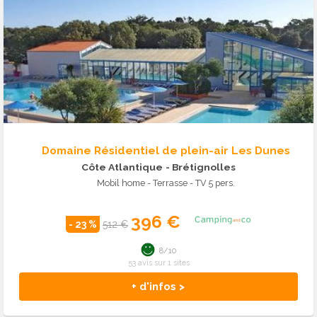
Domaine Résidentiel de plein-air Les Dunes
Côte Atlantique
- Brétignolles
Mobil home - Terrasse - TV 5 pers.
396 €
- 23 %
512 €
8/10
53 avis sur 1 sites
+ d'infos >