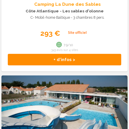
Camping La Dune des Sables
Côte Atlantique
- Les sables d'olonne
C- Mobil-home Baltique - 3 chambres 8 pers.
293 €
7.9/10
343 avis sur 4 sites
+ d'infos >