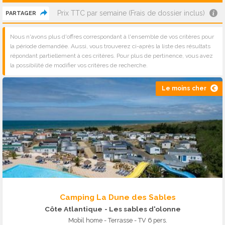
Prix TTC par semaine (Frais de dossier inclus)
PARTAGER
Nous n'avons plus d'offres correspondant à l'ensemble de vos critères pour
la période demandée. Aussi, vous trouverez ci-après la liste des résultats
répondant partiellement à ces critères. Pour plus de pertinence, vous avez
la possibilité de modifier vos critères de recherche.
Le moins cher
Camping La Dune des Sables
Côte Atlantique
- Les sables d'olonne
Mobil home - Terrasse - TV 6 pers.