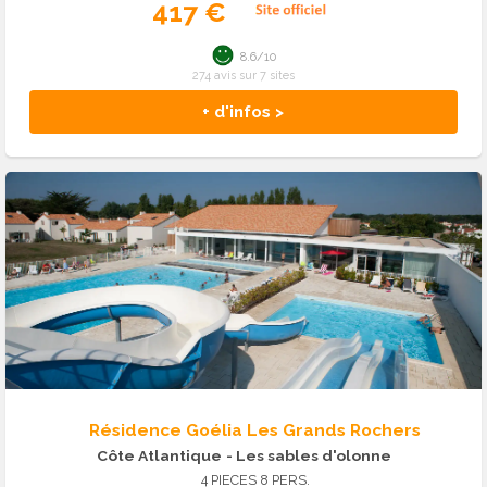
417 €
8.6/10
274 avis sur 7 sites
+ d'infos >
Résidence Goélia Les Grands Rochers
Côte Atlantique
- Les sables d'olonne
4 PIECES 8 PERS.