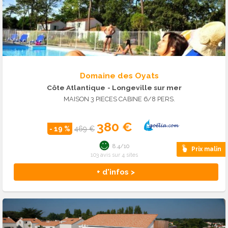
Domaine des Oyats
Côte Atlantique
- Longeville sur mer
MAISON 3 PIECES CABINE 6/8 PERS.
380 €
- 19 %
469 €
8.4/10
Prix malin
103 avis sur 4 sites
+ d'infos >