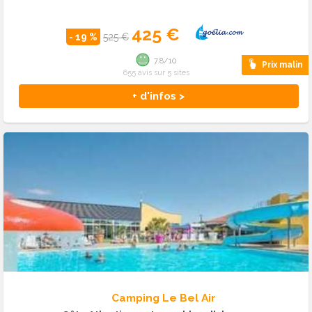
425 €
- 19 %
525 €
7.8/10
Prix malin
655 avis sur 5 sites
+ d'infos >
Camping Le Bel Air