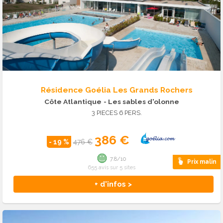
Résidence Goélia Les Grands Rochers
Côte Atlantique
- Les sables d'olonne
3 PIECES 6 PERS.
386 €
- 19 %
476 €
7.8/10
Prix malin
655 avis sur 5 sites
+ d'infos >