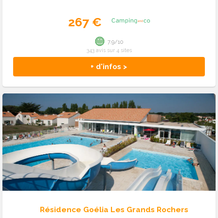
267 €
7.9/10
343 avis sur 4 sites
+ d'infos >
Résidence Goélia Les Grands Rochers