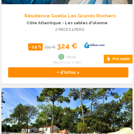
Résidence Goélia Les Grands Rochers
Côte Atlantique
- Les sables d'olonne
2 PIECES 4 PERS.
324 €
- 19 %
399 €
7.8/10
Prix malin
655 avis sur 5 sites
+ d'infos >