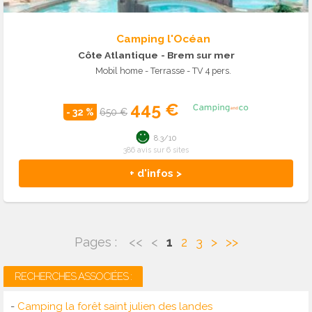
Camping l'Océan
Côte Atlantique
- Brem sur mer
Mobil home - Terrasse - TV 4 pers.
445 €
- 32 %
650 €
8.3/10
386 avis sur 6 sites
+ d'infos >
Pages :
<<
<
1
2
3
>
>>
RECHERCHES ASSOCIÉES :
-
Camping la forêt saint julien des landes