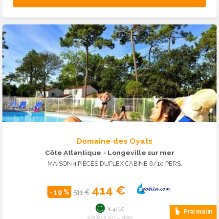
Domaine des Oyats
Côte Atlantique
- Longeville sur mer
MAISON 4 PIECES DUPLEX CABINE 8/10 PERS.
414 €
- 19 %
511 €
8.4/10
Prix malin
103 avis sur 4 sites