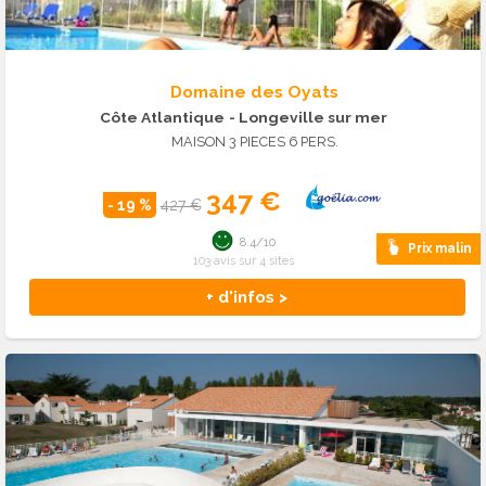
Domaine des Oyats
Côte Atlantique
- Longeville sur mer
MAISON 3 PIECES 6 PERS.
347 €
- 19 %
427 €
8.4/10
Prix malin
103 avis sur 4 sites
+ d'infos >