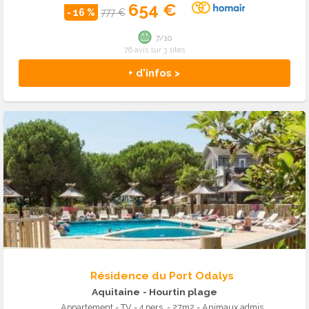
654 €
- 16 %
777 €
7/10
76 avis sur 3 sites
+ d'infos >
Résidence du Port Odalys
Aquitaine
- Hourtin plage
Appartement - TV - 4 pers. - 27m2 - Animaux admis