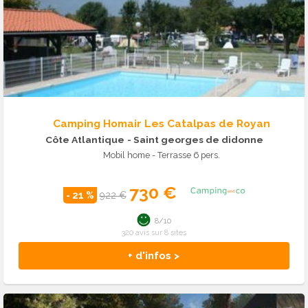
Camping Homair Les Catalpas de Royan
Côte Atlantique
- Saint georges de didonne
Mobil home - Terrasse 6 pers.
730 €
- 21 %
922 €
8/10
320 avis sur 8 sites
+ d'infos >