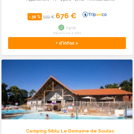
676 €
- 30 %
959 €
7.5/10
109 avis sur 5 sites
+ d'infos >
Camping Siblu Le Domaine de Soulac