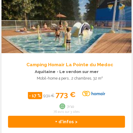
Camping Homair La Pointe du Medoc
Aquitaine
- Le verdon sur mer
Mobil-home 4 pers., 2 chambres, 32 m²
773 €
- 17 %
931 €
7/10
76 avis sur 3 sites
+ d'infos >