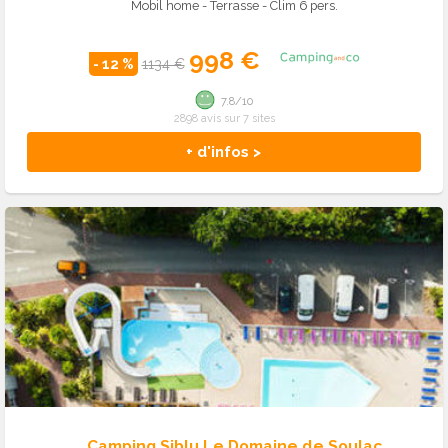
Mobil home - Terrasse - Clim 6 pers.
998 €
- 12 %
1134 €
7.8/10
2898 avis sur 7 sites
+ d'infos >
Camping Siblu Le Domaine de Soulac