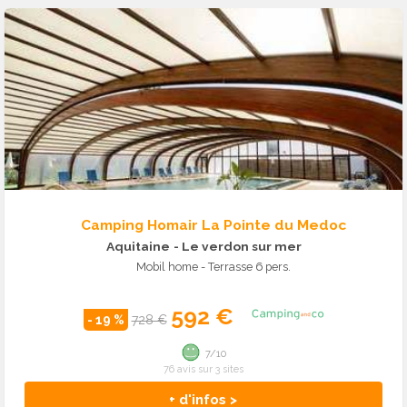
Camping Homair La Pointe du Medoc
Aquitaine
- Le verdon sur mer
Mobil home - Terrasse 6 pers.
592 €
- 19 %
728 €
7/10
76 avis sur 3 sites
+ d'infos >