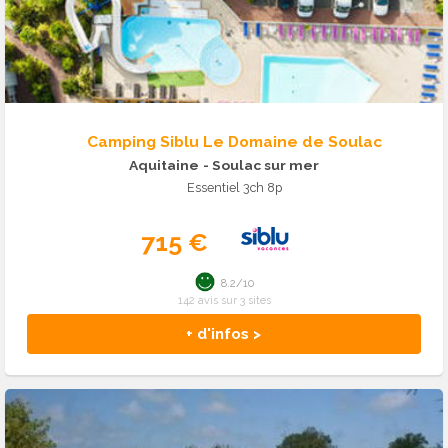
Camping Siblu Le Domaine de Soulac
Aquitaine
- Soulac sur mer
Essentiel 3ch 8p
715 €
8.2/10
142 avis sur 3 sites
+ d'infos >