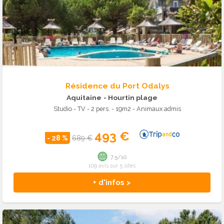
Résidence du Port Odalys
Aquitaine
- Hourtin plage
Studio - TV - 2 pers. - 19m2 - Animaux admis
493 €
- 28 %
689 €
7.5/10
109 avis sur 5 sites
+ d'infos >