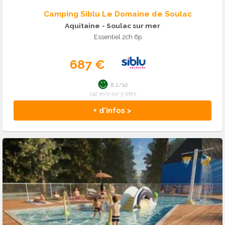
Camping Siblu Le Domaine de Soulac
Aquitaine
- Soulac sur mer
Essentiel 2ch 6p
687 €
8.2/10
142 avis sur 3 sites
+ d'infos >