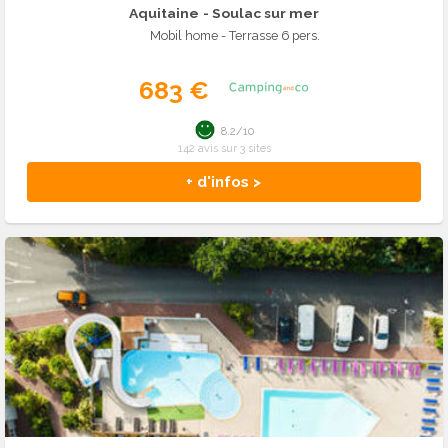
Aquitaine
- Soulac sur mer
Mobil home - Terrasse 6 pers.
683 €
8.2/10
142 avis sur 3 sites
+ d'infos >