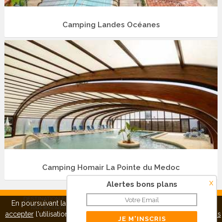
Camping Landes Océanes
Camping Homair La Pointe du Medoc
x
Alertes bons plans
DESTINATION EXPRESS SAS - RCS Créteil 515 038 248 |
Contact
|
En poursuivant la navigation sur ce site, vous pouvez
refuser
ou
Tous les clubs vacances
|
Mentions légales
|
Qui sommes-
accepter
l'utilisation de cookies pour mieux vous servir.
A propos
nous ?
|
Confidentialité