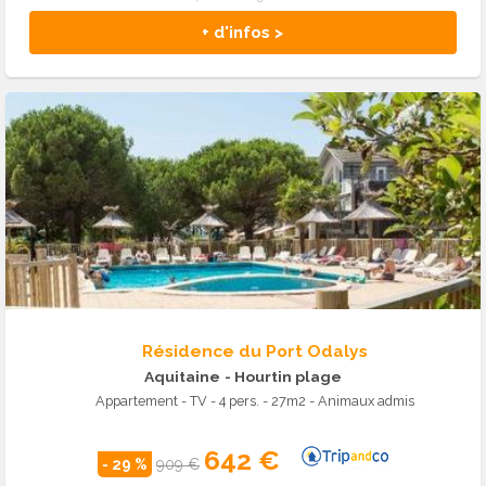
+ d'infos >
Résidence du Port Odalys
Aquitaine
- Hourtin plage
Appartement - TV - 4 pers. - 27m2 - Animaux admis
642 €
- 29 %
909 €