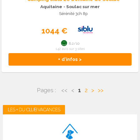
Aquitaine
- Soulac sur mer
Sérénité 3ch 8p
1044 €
8.2/10
142 avis sur 3 sites
+ d'infos >
Pages :
<<
<
1
2
>
>>
LES + DU CLUB VACANCES