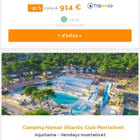
914 €
- 30 %
1309 €
7.5/10
109 avis sur 5 sites
+ d'infos >
Camping Homair Atlantic Club Montalivet
Aquitaine
- Vendays montalivet