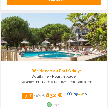
+ d'infos >
Résidence du Port Odalys
Aquitaine
- Hourtin plage
Appartement - TV - 6 pers. - 38m2 - Animaux admis
832 €
- 30 %
1189 €
7.5/10