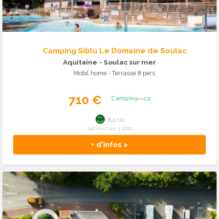
Camping Siblu Le Domaine de Soulac
Aquitaine
- Soulac sur mer
Mobil home - Terrasse 8 pers.
710 €
8.2/10
142 avis sur 3 sites
+ d'infos >