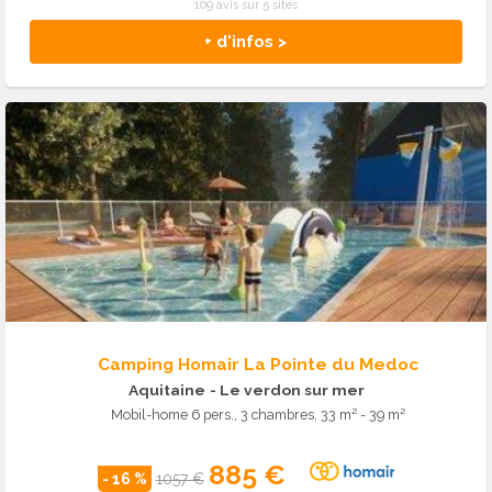
109 avis sur 5 sites
+ d'infos >
Camping Homair La Pointe du Medoc
Aquitaine
- Le verdon sur mer
Mobil-home 6 pers., 3 chambres, 33 m² - 39 m²
885 €
- 16 %
1057 €