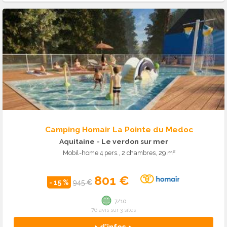
Camping Homair La Pointe du Medoc
Aquitaine
- Le verdon sur mer
Mobil-home 4 pers., 2 chambres, 29 m²
801 €
- 15 %
945 €
7/10
76 avis sur 3 sites