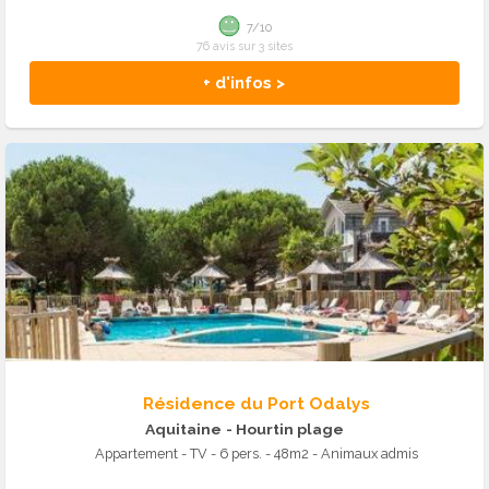
7/10
76 avis sur 3 sites
+ d'infos >
Résidence du Port Odalys
Aquitaine
- Hourtin plage
Appartement - TV - 6 pers. - 48m2 - Animaux admis