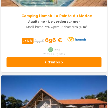
Camping Homair La Pointe du Medoc
Aquitaine
- Le verdon sur mer
Mobil-home PMR 4 pers., 2 chambres, 32 m²
696 €
- 16 %
833 €
7/10
76 avis sur 3 sites
+ d'infos >