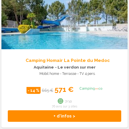
Camping Homair La Pointe du Medoc
Aquitaine
- Le verdon sur mer
Mobil home - Terrasse - TV 4 pers.
571 €
- 14 %
665 €
7/10
76 avis sur 3 sites
+ d'infos >