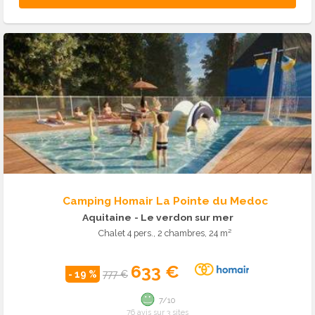
Camping Homair La Pointe du Medoc
Aquitaine
- Le verdon sur mer
Chalet 4 pers., 2 chambres, 24 m²
633 €
- 19 %
777 €
7/10
76 avis sur 3 sites