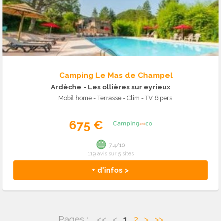
Camping Le Mas de Champel
Ardèche
- Les ollières sur eyrieux
Mobil home - Terrasse - Clim - TV 6 pers.
675 €
7.4/10
119 avis sur 5 sites
+ d'infos >
Pages :
<<
<
1
2
>
>>