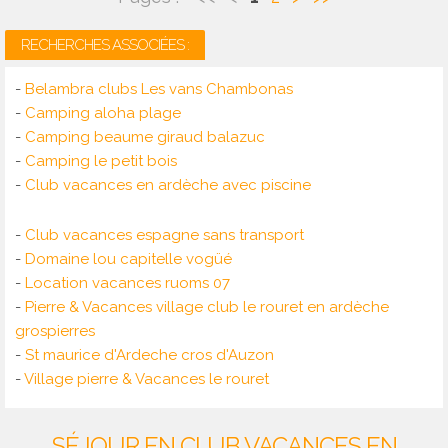
RECHERCHES ASSOCIÉES :
-
Belambra clubs Les vans Chambonas
-
Camping aloha plage
-
Camping beaume giraud balazuc
-
Camping le petit bois
-
Club vacances en ardèche avec piscine
-
Club vacances espagne sans transport
-
Domaine lou capitelle vogüé
-
Location vacances ruoms 07
-
Pierre & Vacances village club le rouret en ardèche
grospierres
-
St maurice d'Ardeche cros d'Auzon
-
Village pierre & Vacances le rouret
SÉJOUR EN CLUB VACANCES EN