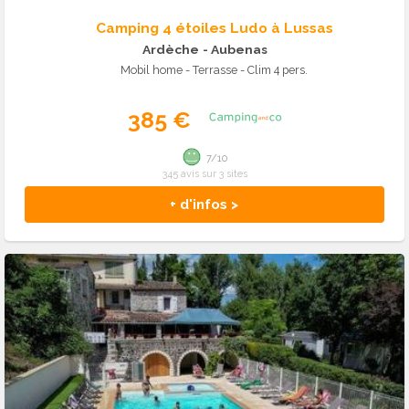
Camping 4 étoiles Ludo à Lussas
Ardèche
- Aubenas
Mobil home - Terrasse - Clim 4 pers.
385 €
7/10
345 avis sur 3 sites
+ d'infos >