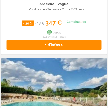
Ardèche
- Vogüe
Mobil home - Terrasse - Clim - TV 7 pers.
347 €
- 30 %
498 €
7.9/10
444 avis sur 9 sites
+ d'infos >