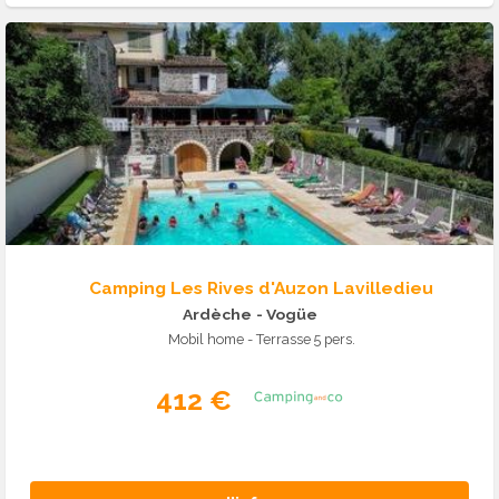
Camping Les Rives d'Auzon Lavilledieu
Ardèche
- Vogüe
Mobil home - Terrasse 5 pers.
412 €