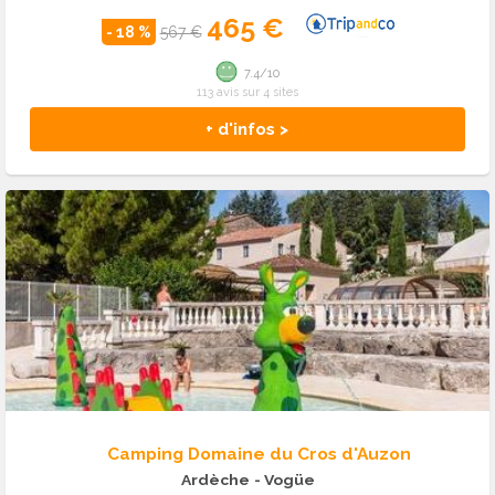
465 €
- 18 %
567 €
7.4/10
113 avis sur 4 sites
+ d'infos >
Camping Domaine du Cros d'Auzon
Ardèche
- Vogüe