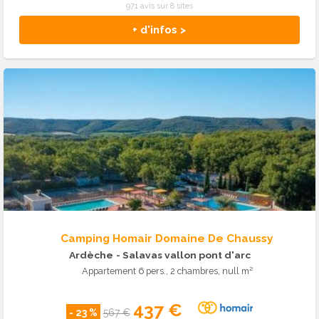
971 avis sur 8 sites
+ d'infos >
Camping Homair Domaine De Chaussy
Ardèche
- Salavas vallon pont d'arc
Appartement 6 pers., 2 chambres, null m²
437 €
- 23 %
567 €