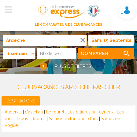
Mon compte
LE COMPARATEUR DE CLUB VACANCES
COMPARER
+
PLUS DE FILTRES
CLUB VACANCES ARDÈCHE PAS CHER
DESTINATIONS
Aubenas
|
Casteljau
|
Le rouret
|
Les ollières sur eyrieux
|
Les
vans
|
Privas
|
Ruoms
|
Salavas vallon pont d'arc
|
Sampzon
|
Vogüe