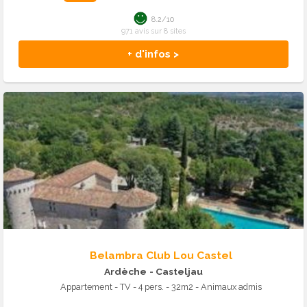
8.2/10
971 avis sur 8 sites
+ d'infos >
Belambra Club Lou Castel
Ardèche
- Casteljau
Appartement - TV - 4 pers. - 32m2 - Animaux admis