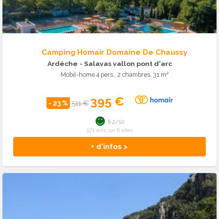
Camping Homair Domaine De Chaussy
Ardèche
- Salavas vallon pont d'arc
Mobil-home 4 pers., 2 chambres, 31 m²
395 €
- 23 %
511 €
8.2/10
971 avis sur 8 sites
+ d'infos >