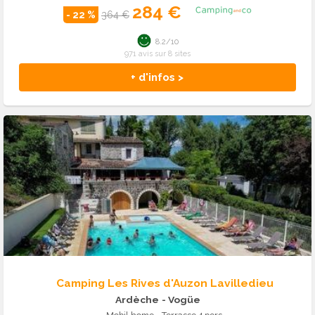
284 €
- 22 %
364 €
8.2/10
971 avis sur 8 sites
+ d'infos >
Camping Les Rives d'Auzon Lavilledieu
Ardèche
- Vogüe