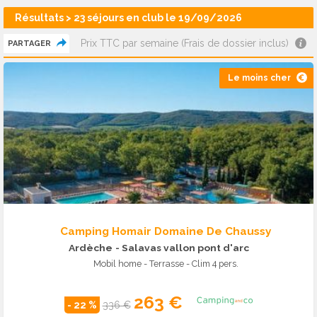
Résultats > 23 séjours en club le 19/09/2026
Prix TTC par semaine (Frais de dossier inclus)
PARTAGER
Le moins cher
Camping Homair Domaine De Chaussy
Ardèche
- Salavas vallon pont d'arc
Mobil home - Terrasse - Clim 4 pers.
263 €
- 22 %
336 €