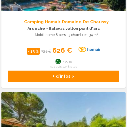
Camping Homair Domaine De Chaussy
Ardèche
- Salavas vallon pont d'arc
Mobil-home 8 pers., 3 chambres, 34 m²
626 €
- 13 %
721 €
8.2/10
971 avis sur 8 sites
+ d'infos >