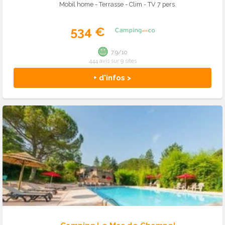
Mobil home - Terrasse - Clim - TV 7 pers.
534 €
7.9/10
444 avis sur 9 sites
+ d'infos >