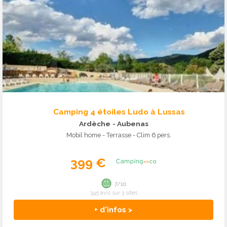
Camping 4 étoiles Ludo à Lussas
Ardèche
- Aubenas
Mobil home - Terrasse - Clim 6 pers.
399 €
7/10
345 avis sur 3 sites
+ d'infos >