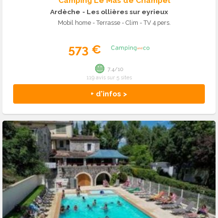
Camping Le Mas de Champel
Ardèche
- Les ollières sur eyrieux
Mobil home - Terrasse - Clim - TV 4 pers.
573 €
7.4/10
119 avis sur 5 sites
+ d'infos >