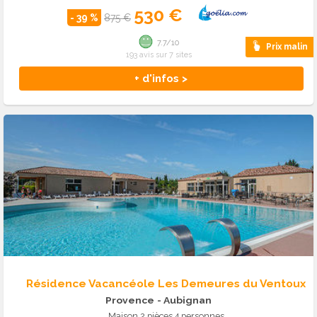
530 €
- 39 %
875 €
7.7/10
Prix malin
193 avis sur 7 sites
+ d'infos >
Résidence Vacancéole Les Demeures du Ventoux
Provence
- Aubignan
Maison 2 pièces 4 personnes