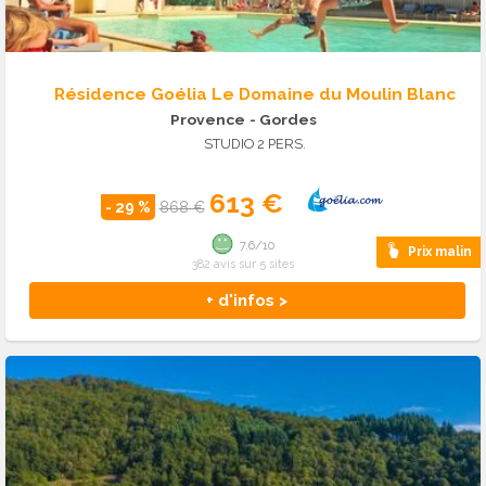
Résidence Goélia Le Domaine du Moulin Blanc
Provence
- Gordes
STUDIO 2 PERS.
613 €
- 29 %
868 €
7.6/10
Prix malin
382 avis sur 5 sites
+ d'infos >