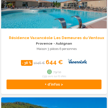
Résidence Vacancéole Les Demeures du Ventoux
Provence
- Aubignan
Maison 3 pièces 6 personnes
644 €
- 38 %
1046 €
7.9/10
2351 avis sur 8 sites
+ d'infos >