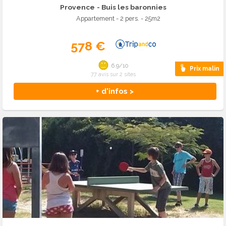
Provence
- Buis les baronnies
Appartement - 2 pers. - 25m2
578 €
6.9/10
Prix malin
77 avis sur 2 sites
+ d'infos >