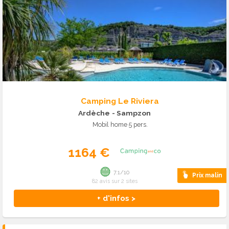
Camping Le Riviera
Ardèche
- Sampzon
Mobil home 5 pers.
1164 €
7.1/10
Prix malin
82 avis sur 2 sites
+ d'infos >