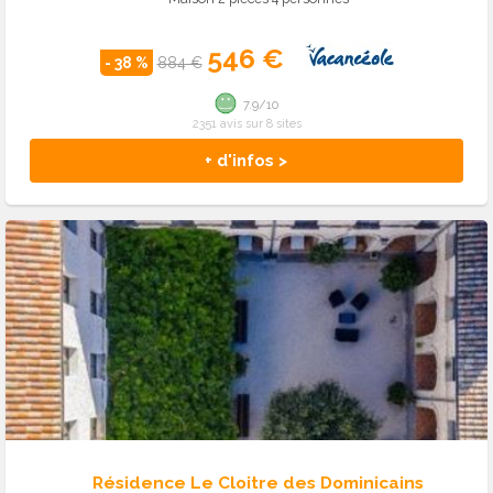
546 €
- 38 %
884 €
7.9/10
2351 avis sur 8 sites
+ d'infos >
Résidence Le Cloitre des Dominicains