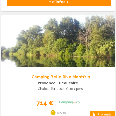
+ d'infos >
Camping Belle Rive Montfrin
Provence
- Beaucaire
Chalet - Terrasse - Clim 4 pers.
714 €
6.6/10
Prix malin