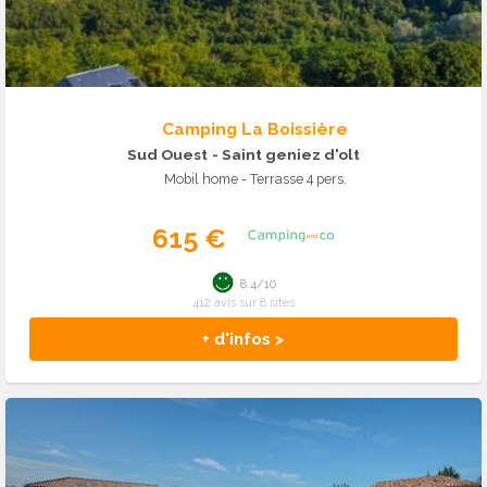
Camping La Boissière
Sud Ouest
- Saint geniez d'olt
Mobil home - Terrasse 4 pers.
615 €
8.4/10
412 avis sur 8 sites
+ d'infos >