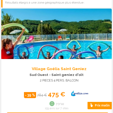
Résultats élargis à une zone géographique plus étendue :
Village Goélia Saint Geniez
Sud Ouest
- Saint geniez d'olt
2 PIECES 4 PERS. BALCON
475 €
- 39 %
784 €
7.7/10
Prix malin
193 avis sur 7 sites