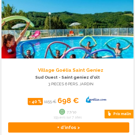
Village Goélia Saint Geniez
Sud Ouest
- Saint geniez d'olt
3 PIECES 6 PERS. JARDIN
698 €
- 40 %
1155 €
7.7/10
Prix malin
193 avis sur 7 sites
+ d'infos >