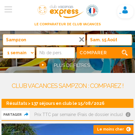
Mon compte
LE COMPARATEUR DE CLUB VACANCES
COMPARER
+
PLUS DE FILTRES
CLUB VACANCES SAMPZON : COMPAREZ !
Résultats > 137 séjours en club le 15/08/2026
Prix TTC par semaine (Frais de dossier inclus)
PARTAGER
Le moins cher