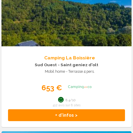
Camping La Boissière
Sud Ouest
- Saint geniez d'olt
Mobil home - Terrasse 4 pers.
653 €
8.4/10
412 avis sur 8 sites
+ d'infos >