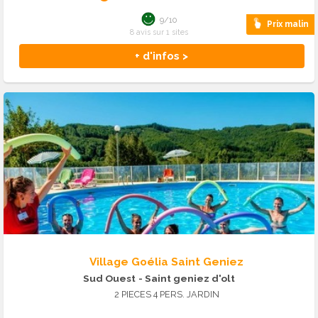
9/10
Prix malin
8 avis sur 1 sites
+ d'infos >
Village Goélia Saint Geniez
Sud Ouest
- Saint geniez d'olt
2 PIECES 4 PERS. JARDIN