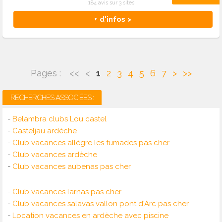
184 avis sur 3 sites
+ d'infos >
Pages :
<<
<
1
2
3
4
5
6
7
>
>>
RECHERCHES ASSOCIÉES :
-
Belambra clubs Lou castel
-
Casteljau ardèche
-
Club vacances allègre les fumades pas cher
-
Club vacances ardèche
-
Club vacances aubenas pas cher
-
Club vacances larnas pas cher
-
Club vacances salavas vallon pont d'Arc pas cher
-
Location vacances en ardèche avec piscine