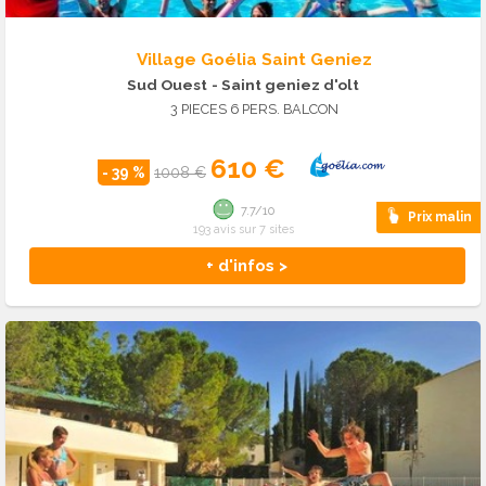
Village Goélia Saint Geniez
Sud Ouest
- Saint geniez d'olt
3 PIECES 6 PERS. BALCON
610 €
- 39 %
1008 €
7.7/10
Prix malin
193 avis sur 7 sites
+ d'infos >