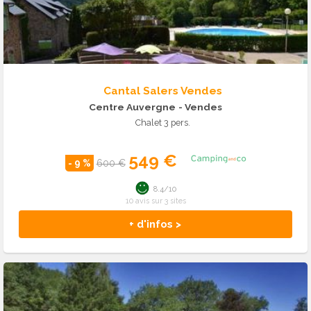
Cantal Salers Vendes
Centre Auvergne
- Vendes
Chalet 3 pers.
549 €
- 9 %
600 €
8.4/10
10 avis sur 3 sites
+ d'infos >