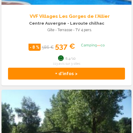
VVF Villages Les Gorges de l'Allier
Centre Auvergne
- Lavoute chilhac
Gîte - Terrasse - TV 4 pers.
537 €
- 8 %
586 €
8.4/10
113 avis sur 3 sites
+ d'infos >