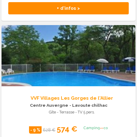
+ d'infos >
VVF Villages Les Gorges de l'Allier
Centre Auvergne
- Lavoute chilhac
Gîte - Terrasse - TV 5 pers.
574 €
- 9 %
628 €