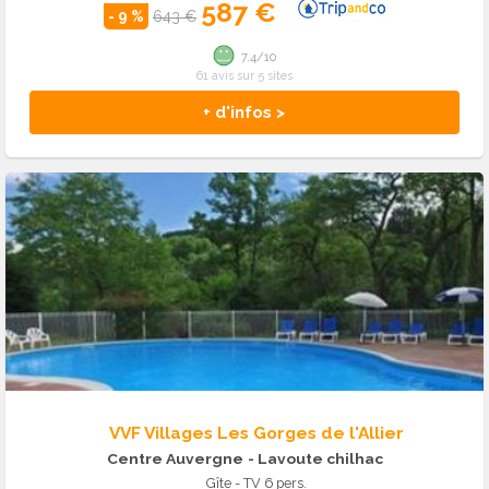
587 €
- 9 %
643 €
7.4/10
61 avis sur 5 sites
+ d'infos >
VVF Villages Les Gorges de l'Allier
Centre Auvergne
- Lavoute chilhac
Gîte - TV 6 pers.