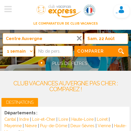
Mon compte
LE COMPARATEUR DE CLUB VACANCES
COMPARER
+
PLUS DE FILTRES
CLUB VACANCES AUVERGNE PAS CHER :
COMPAREZ !
DESTINATIONS
Départements :
Cantal
|
Indre
|
Loir-et-Cher
|
Loire
|
Haute-Loire
|
Loiret
|
Mayenne
|
Nièvre
|
Puy-de-Dôme
|
Deux-Sèvres
|
Vienne
|
Haute-