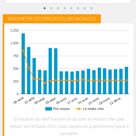
BAROMÈTRE DES PRIX DES CLUBS VACANCES
1,250
1,000
750
500
250
0
22 août
31 octo.
05 sept.
14 nove.
19 sept.
28 nove.
03 octo.
12 déce.
08 août
17 octo.
Prix moyen
Le moins cher
Evolution du tarif moyen et du prix le moins cher par
séjour sur la base d'un club vacances 4 personnes pour 1
semaine