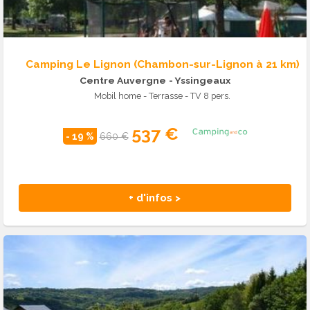
Camping Le Lignon (Chambon-sur-Lignon à 21 km)
Centre Auvergne
- Yssingeaux
Mobil home - Terrasse - TV 8 pers.
537 €
- 19 %
660 €
+ d'infos >