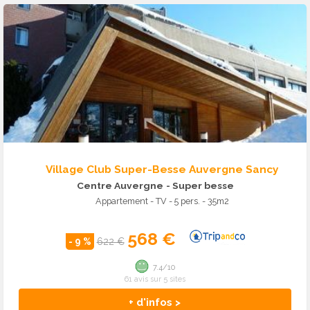
Village Club Super-Besse Auvergne Sancy
Centre Auvergne
- Super besse
Appartement - TV - 5 pers. - 35m2
568 €
- 9 %
622 €
7.4/10
61 avis sur 5 sites
+ d'infos >