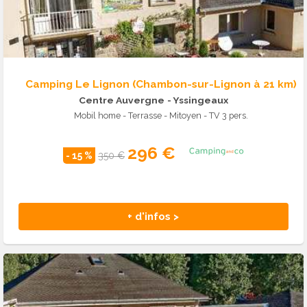
Camping Le Lignon (Chambon-sur-Lignon à 21 km)
Centre Auvergne
- Yssingeaux
Mobil home - Terrasse - Mitoyen - TV 3 pers.
296 €
- 15 %
350 €
+ d'infos >