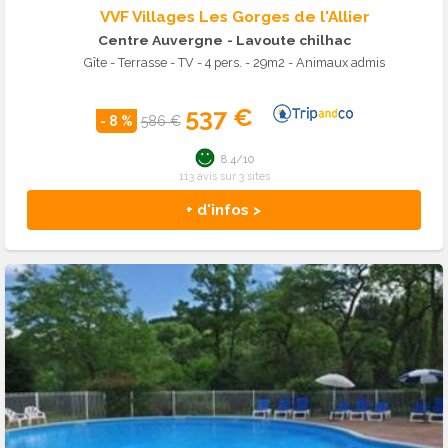
VVF Villages Les Gorges de l'Allier
Centre Auvergne
- Lavoute chilhac
Gîte - Terrasse - TV - 4 pers. - 29m2 - Animaux admis
537 €
- 8 %
586 €
8.4/10
113 avis sur 3 sites
+ d'infos >