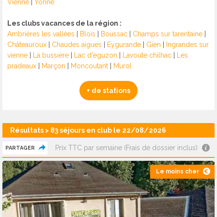
Vienne
|
Yonne
Les clubs vacances de la région :
Ambrières les vallées
|
Blois
|
Boussac
|
Champs sur tarentaine
|
Châteauroux
|
Chaudes aigues
|
Eygurande
|
Gien
|
Ingrandes sur
vienne
|
La bussière
|
Lac d'eguzon
|
Lavoute chilhac
|
Les
pradeaux
|
Marçon
|
Moncoutant
|
Murol
+ de stations
Résultats > 83 séjours en club le 22/08/2026
Prix TTC par semaine (Frais de dossier inclus)
PARTAGER
Le moins cher