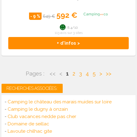
592 €
- 9 %
649 €
8.4/10
113 avis sur 3 sites
+ d'infos >
Pages :
<<
<
1
2
3
4
5
>
>>
RECHERCHES ASSOCIÉES :
-
Camping le château des marais muides sur loire
-
Camping le dugny à onzain
-
Club vacances nedde pas cher
-
Domaine de seillac
-
Lavoute chilhac gite