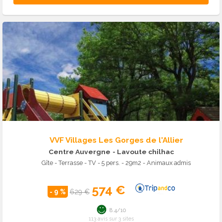
VVF Villages Les Gorges de l'Allier
Centre Auvergne
- Lavoute chilhac
Gîte - Terrasse - TV - 5 pers. - 29m2 - Animaux admis
574 €
- 9 %
629 €
8.4/10
113 avis sur 3 sites