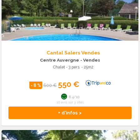
Cantal Salers Vendes
Centre Auvergne
- Vendes
Chalet - 3 pers. - 25m2
550 €
- 8 %
600 €
8.4/10
10 avis sur 3 sites
+ d'infos >