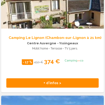
Camping Le Lignon (Chambon-sur-Lignon à 21 km)
Centre Auvergne
- Yssingeaux
Mobil home - Terrasse - TV 5 pers.
374 €
- 17 %
450 €
+ d'infos >