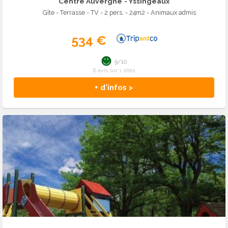
Centre Auvergne
- Yssingeaux
Gîte - Terrasse - TV - 2 pers. - 24m2 - Animaux admis
534 €
9/10
8 avis sur 1 sites
+ d'infos >