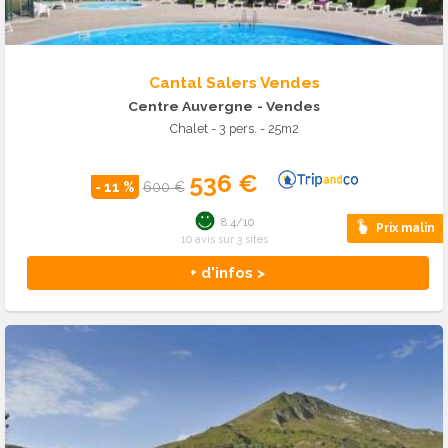
Cantal Salers Vendes
Centre Auvergne
- Vendes
Chalet - 3 pers. - 25m2
536 €
- 11 %
600 €
8.4/10
Prix malin
10 avis sur 3 sites
+ d'infos >