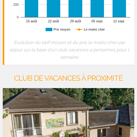
200
0
15 août
22 août
29 août
05 sept.
12 sept.
Prix moyen
Le moins cher
Evolution du tarif moyen et du prix le moins cher par
séjour sur la base d'un club vacances 4 personnes pour 1
semaine
CLUB DE VACANCES À PROXIMITÉ