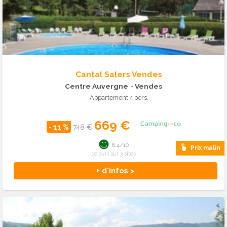
Cantal Salers Vendes
Centre Auvergne
- Vendes
Appartement 4 pers.
669 €
- 11 %
748 €
8.4/10
Prix malin
10 avis sur 3 sites
+ d'infos >