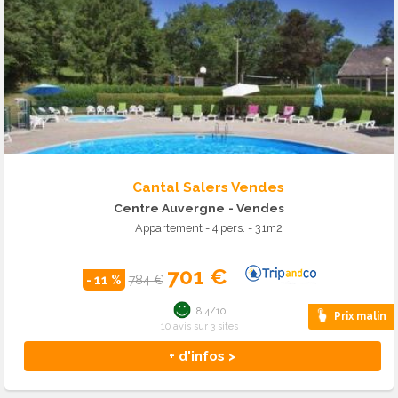
Cantal Salers Vendes
Centre Auvergne
- Vendes
Appartement - 4 pers. - 31m2
701 €
- 11 %
784 €
8.4/10
Prix malin
10 avis sur 3 sites
+ d'infos >