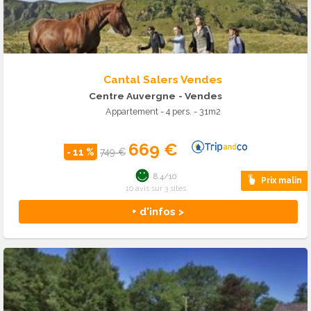
Cantal Salers Vendes
Centre Auvergne
- Vendes
Appartement - 4 pers. - 31m2
669 €
- 11 %
749 €
8.4/10
Prix malin
10 avis sur 3 sites
+ d'infos >