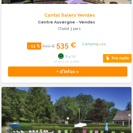
Cantal Salers Vendes
Centre Auvergne
- Vendes
Chalet 3 pers.
535 €
- 11 %
600 €
8.4/10
Prix malin
10 avis sur 3 sites
+ d'infos >