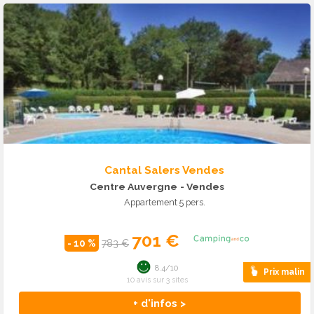
Cantal Salers Vendes
Centre Auvergne
- Vendes
Appartement 5 pers.
701 €
- 10 %
783 €
8.4/10
Prix malin
10 avis sur 3 sites
+ d'infos >