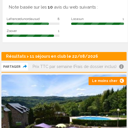
Note basée sur les
10
avis du web suivants :
Lafrancedunordausud
8
Locasun
1
Zoover
1
Résultats > 11 séjours en club le 22/08/2026
Prix TTC par semaine (Frais de dossier inclus)
PARTAGER
Le moins cher