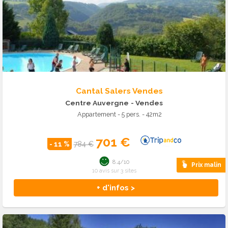
Cantal Salers Vendes
Centre Auvergne
- Vendes
Appartement - 5 pers. - 42m2
701 €
- 11 %
784 €
8.4/10
Prix malin
10 avis sur 3 sites
+ d'infos >