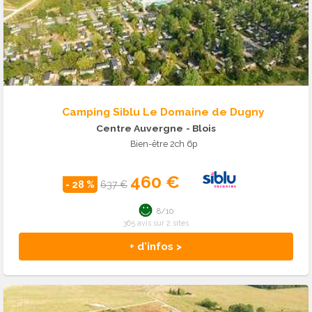
Camping Siblu Le Domaine de Dugny
Centre Auvergne
- Blois
Bien-être 2ch 6p
460 €
- 28 %
637 €
8/10
365 avis sur 2 sites
+ d'infos >