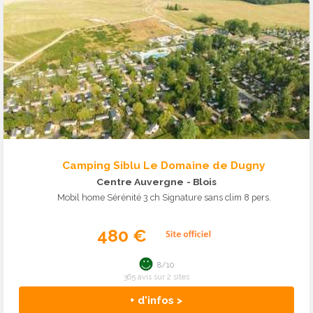
Camping Siblu Le Domaine de Dugny
Centre Auvergne
- Blois
Mobil home Sérénité 3 ch Signature sans clim 8 pers.
480 €
8/10
365 avis sur 2 sites
+ d'infos >