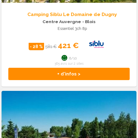
Camping Siblu Le Domaine de Dugny
Centre Auvergne
- Blois
Essentiel 3ch 8p
421 €
- 28 %
581 €
8/10
365 avis sur 2 sites
+ d'infos >