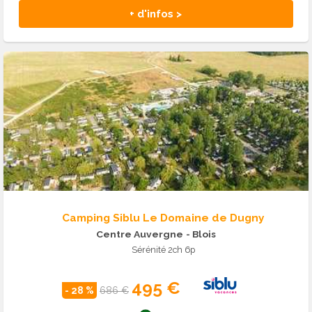
+ d'infos >
Camping Siblu Le Domaine de Dugny
Centre Auvergne
- Blois
Sérénité 2ch 6p
495 €
- 28 %
686 €