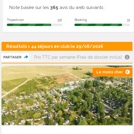
Note basée sur les
365
avis du web suivants :
Tripadvisor
332
Booking
33
Résultats > 44 séjours en club le 29/08/2026
Prix TTC par semaine (Frais de dossier inclus)
PARTAGER
Le moins cher