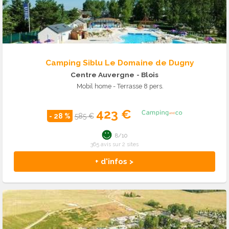
Camping Siblu Le Domaine de Dugny
Centre Auvergne
- Blois
Mobil home - Terrasse 8 pers.
423 €
- 28 %
585 €
8/10
365 avis sur 2 sites
+ d'infos >