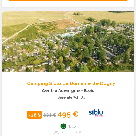
Camping Siblu Le Domaine de Dugny
Centre Auvergne
- Blois
Sérénité 3ch 8p
495 €
- 28 %
686 €
8/10
365 avis sur 2 sites