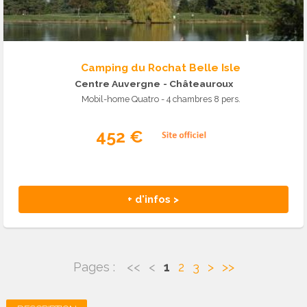
Camping du Rochat Belle Isle
Centre Auvergne
- Châteauroux
Mobil-home Quatro - 4 chambres 8 pers.
452 €
+ d'infos >
Pages :
<<
<
1
2
3
>
>>