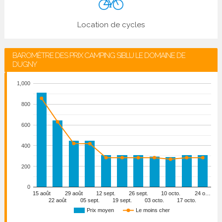
Location de cycles
BAROMÈTRE DES PRIX CAMPING SIBLU LE DOMAINE DE
DUGNY
1,000
800
600
400
200
0
15 août
29 août
12 sept.
26 sept.
10 octo.
24 o…
22 août
05 sept.
19 sept.
03 octo.
17 octo.
Prix moyen
Le moins cher