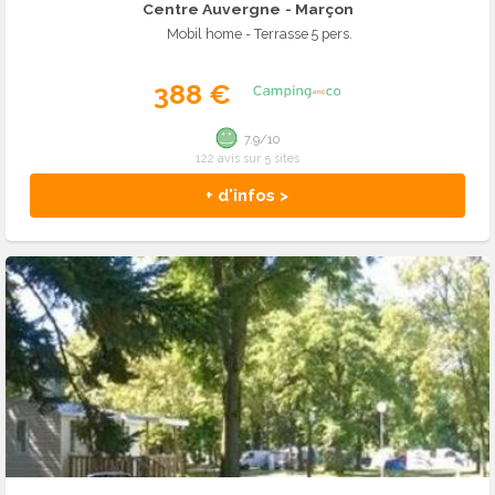
Centre Auvergne
- Marçon
Mobil home - Terrasse 5 pers.
388 €
7.9/10
122 avis sur 5 sites
+ d'infos >