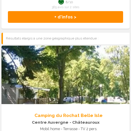
8/10
365 avis sur 2 sites
+ d'infos >
Résultats élargis à une zone géographique plus étendue :
Camping du Rochat Belle Isle
Centre Auvergne
- Châteauroux
Mobil home - Terrasse - TV 2 pers.