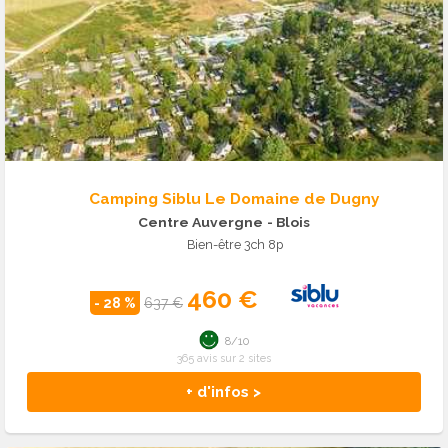
Camping Siblu Le Domaine de Dugny
Centre Auvergne
- Blois
Bien-être 3ch 8p
460 €
- 28 %
637 €
8/10
365 avis sur 2 sites
+ d'infos >