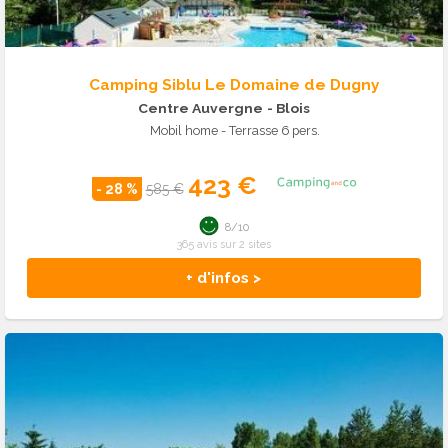
Camping Siblu Le Domaine de Dugny
Centre Auvergne
- Blois
Mobil home - Terrasse 6 pers.
423 €
- 28 %
585 €
8/10
365 avis sur 2 sites
+ d'infos >