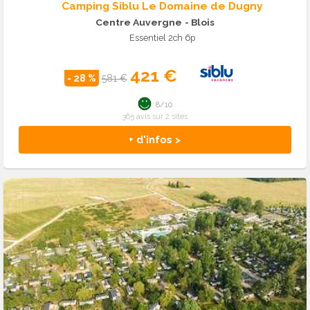
Camping Siblu Le Domaine de Dugny
Centre Auvergne
- Blois
Essentiel 2ch 6p
421 €
- 28 %
581 €
8/10
365 avis sur 2 sites
+ d'infos >