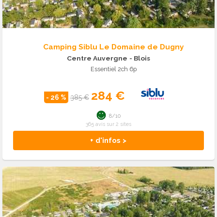
Camping Siblu Le Domaine de Dugny
Centre Auvergne
- Blois
Essentiel 2ch 6p
284 €
- 26 %
385 €
8/10
365 avis sur 2 sites
+ d'infos >