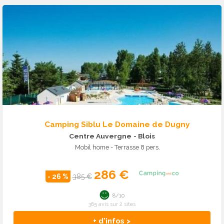
Camping Siblu Le Domaine de Dugny
Centre Auvergne
- Blois
Mobil home - Terrasse 8 pers.
286 €
- 26 %
385 €
8/10
365 avis sur 2 sites
+ d'infos >