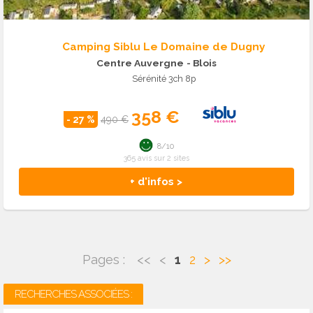
Camping Siblu Le Domaine de Dugny
Centre Auvergne
- Blois
Sérénité 3ch 8p
358 €
- 27 %
490 €
8/10
365 avis sur 2 sites
+ d'infos >
Pages :
<<
<
1
2
>
>>
RECHERCHES ASSOCIÉES :