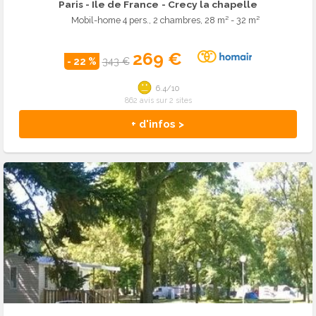
Paris - Ile de France
- Crecy la chapelle
Mobil-home 4 pers., 2 chambres, 28 m² - 32 m²
269 €
- 22 %
343 €
6.4/10
862 avis sur 2 sites
+ d'infos >