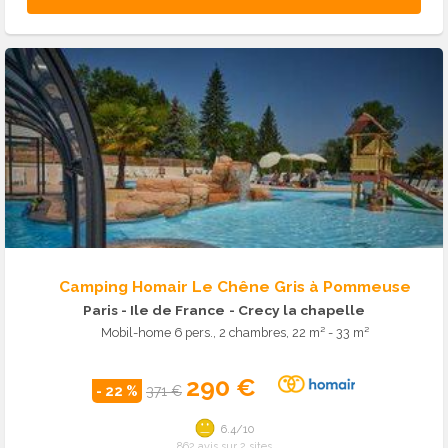
Camping Homair Le Chêne Gris à Pommeuse
Paris - Ile de France
- Crecy la chapelle
Mobil-home 6 pers., 2 chambres, 22 m² - 33 m²
290 €
- 22 %
371 €
6.4/10
862 avis sur 2 sites