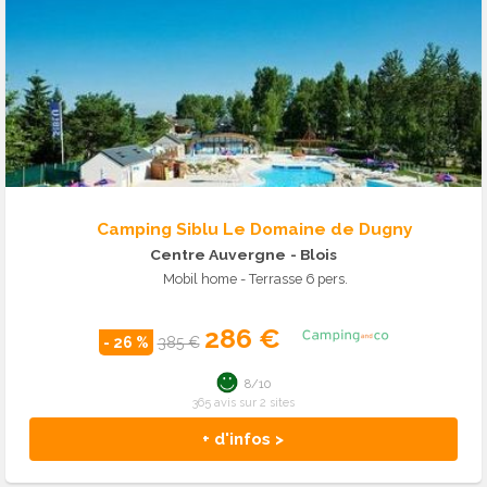
Camping Siblu Le Domaine de Dugny
Centre Auvergne
- Blois
Mobil home - Terrasse 6 pers.
286 €
- 26 %
385 €
8/10
365 avis sur 2 sites
+ d'infos >