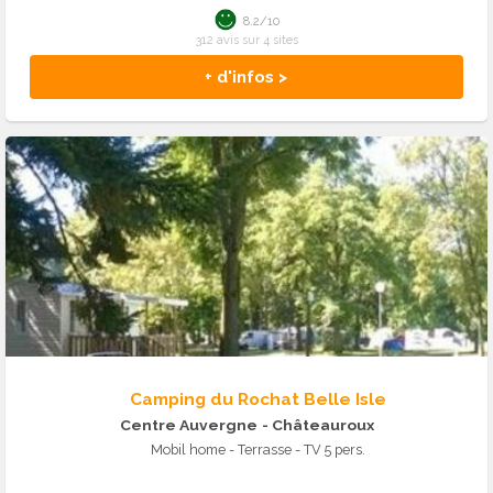
8.2/10
312 avis sur 4 sites
+ d'infos >
Camping du Rochat Belle Isle
Centre Auvergne
- Châteauroux
Mobil home - Terrasse - TV 5 pers.