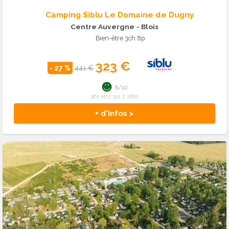
Camping Siblu Le Domaine de Dugny
Centre Auvergne
- Blois
Bien-être 3ch 8p
323 €
- 27 %
441 €
8/10
365 avis sur 2 sites
+ d'infos >