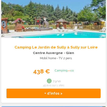
Camping Le Jardin de Sully à Sully sur Loire
Centre Auvergne
- Gien
Mobil home - TV 2 pers.
438 €
7.3/10
45 avis sur 1 sites
+ d'infos >