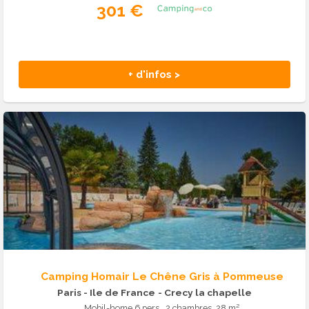
301 €
+ d'infos >
Camping Homair Le Chêne Gris à Pommeuse
Paris - Ile de France
- Crecy la chapelle
Mobil-home 6 pers., 2 chambres, 28 m²