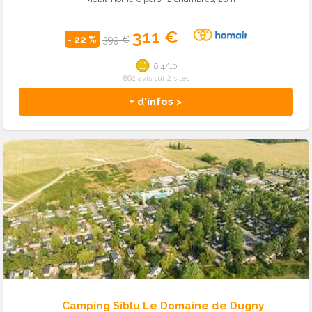
311 €
- 22 %
399 €
6.4/10
862 avis sur 2 sites
+ d'infos >
Camping Siblu Le Domaine de Dugny