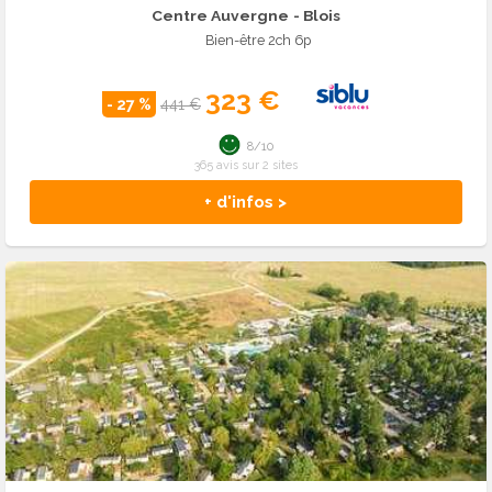
Centre Auvergne
- Blois
Bien-être 2ch 6p
323 €
- 27 %
441 €
8/10
365 avis sur 2 sites
+ d'infos >