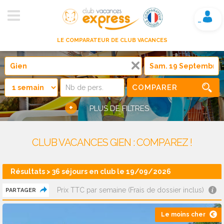
Mon compte
LE COMPARATEUR DE CLUB VACANCES
COMPARER
+
PLUS DE FILTRES
CLUB VACANCES GIEN : COMPAREZ !
Résultats > 36 séjours en club le 19/09/2026
Prix TTC par semaine (Frais de dossier inclus)
PARTAGER
Le moins cher