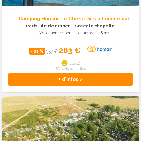
Camping Homair Le Chêne Gris à Pommeuse
Paris - Ile de France
- Crecy la chapelle
Mobil-home 4 pers., 2 chambres, 28 m²
283 €
- 21 %
357 €
6.4/10
862 avis sur 2 sites
+ d'infos >