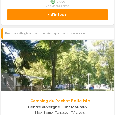
7.3/10
45 avis sur 1 sites
+ d'infos >
Résultats élargis à une zone géographique plus étendue :
Camping du Rochat Belle Isle
Centre Auvergne
- Châteauroux
Mobil home - Terrasse - TV 2 pers.