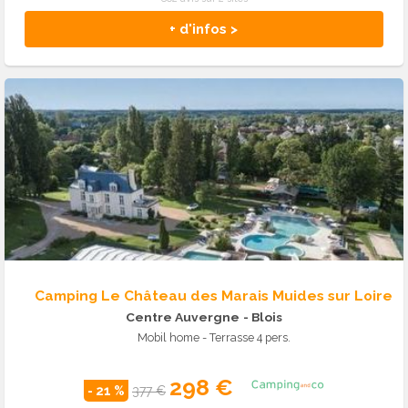
+ d'infos >
Camping Le Château des Marais Muides sur Loire
Centre Auvergne
- Blois
Mobil home - Terrasse 4 pers.
298 €
- 21 %
377 €