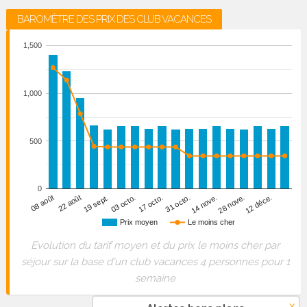
BAROMÈTRE DES PRIX DES CLUB VACANCES
1,500
1,000
500
0
28 nove.
19 sept.
14 nove.
22 août
31 octo.
08 août
17 octo.
12 déce.
03 octo.
Prix moyen
Le moins cher
Evolution du tarif moyen et du prix le moins cher par
séjour sur la base d'un club vacances 4 personnes pour 1
semaine
x