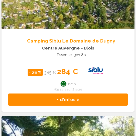
Camping Siblu Le Domaine de Dugny
Centre Auvergne
- Blois
Essentiel 3ch 8p
284 €
- 26 %
385 €
8/10
365 avis sur 2 sites
+ d'infos >